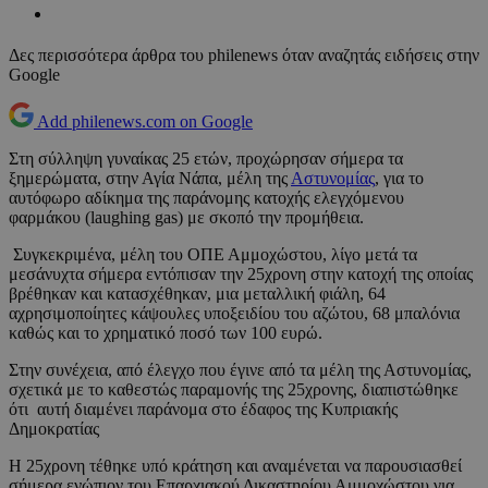
Δες περισσότερα άρθρα του philenews όταν αναζητάς ειδήσεις στην
Google
Add philenews.com on Google
Στη σύλληψη γυναίκας 25 ετών, προχώρησαν σήμερα τα
ξημερώματα, στην Αγία Νάπα, μέλη της
Αστυνομίας
, για το
αυτόφωρο αδίκημα της παράνομης κατοχής ελεγχόμενου
φαρμάκου (laughing gas) με σκοπό την προμήθεια.
Συγκεκριμένα, μέλη του ΟΠΕ Αμμοχώστου, λίγο μετά τα
μεσάνυχτα σήμερα εντόπισαν την 25χρονη στην κατοχή της οποίας
βρέθηκαν και κατασχέθηκαν, μια μεταλλική φιάλη, 64
αχρησιμοποίητες κάψουλες υποξειδίου του αζώτου, 68 μπαλόνια
καθώς και το χρηματικό ποσό των 100 ευρώ.
Στην συνέχεια, από έλεγχο που έγινε από τα μέλη της Αστυνομίας,
σχετικά με το καθεστώς παραμονής της 25χρονης, διαπιστώθηκε
ότι αυτή διαμένει παράνομα στο έδαφος της Κυπριακής
Δημοκρατίας
Η 25χρονη τέθηκε υπό κράτηση και αναμένεται να παρουσιασθεί
σήμερα ενώπιον του Επαρχιακού Δικαστηρίου Αμμοχώστου για