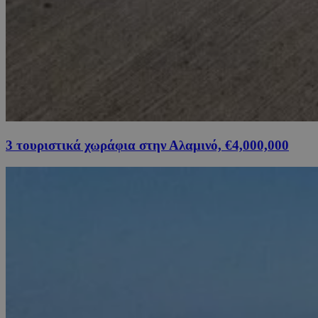
3 τουριστικά χωράφια στην Αλαμινό, €4,000,000