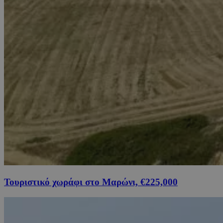
Τουριστικό χωράφι στο Μαρώνι, €225,000