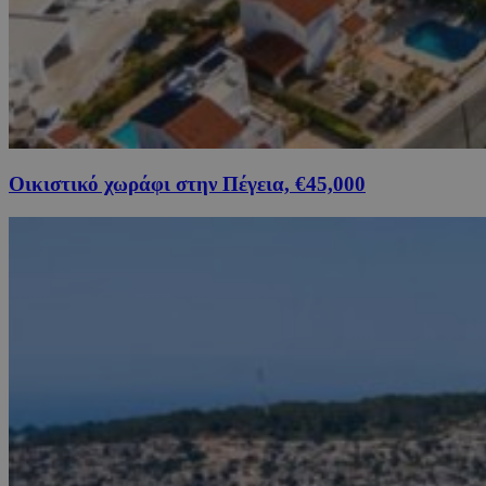
Οικιστικό χωράφι στην Πέγεια, €45,000