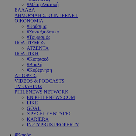
#Μέση Ανατολή
ΕΛΛΑΔΑ
ΔΗΜΟΦΙΛΗ ΣΤΟ INTERNET
ΟΙΚΟΝΟΜΙΑ
#Καύσιμα
#Συνταξιοδοτικό
#Τουρισμός
ΠΟΛΙΤΙΣΜΟΣ
ΑΤΖΕΝΤΑ
ΠΟΛΙΤΙΚΗ
#Κυπριακό
#Βουλή
#Κυβέρνηση
ΑΠΟΨΕΙΣ
VIDEOS & PODCASTS
TV ΟΔΗΓΟΣ
PHILENEWS NETWORK
EN.PHILENEWS.COM
LIKE
GOAL
ΧΡΥΣΕΣ ΣΥΝΤΑΓΕΣ
KARIERA
IN-CYPRUS PROPERTY
#Καιρός