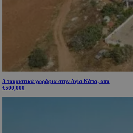
3 τουριστικά χωράφια στην Αγία Νάπα, από
€500,000