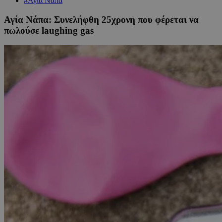
#Αγία Νάπα
Αγία Νάπα: Συνελήφθη 25χρονη που φέρεται να
πωλούσε laughing gas