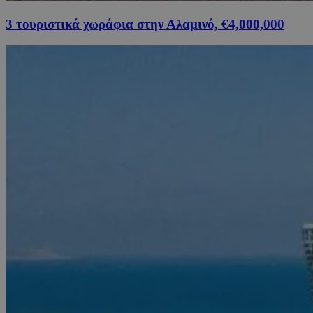
3 τουριστικά χωράφια στην Αλαμινό, €4,000,000