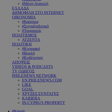
#Μέση Ανατολή
ΕΛΛΑΔΑ
ΔΗΜΟΦΙΛΗ ΣΤΟ INTERNET
ΟΙΚΟΝΟΜΙΑ
#Καύσιμα
#Συνταξιοδοτικό
#Τουρισμός
ΠΟΛΙΤΙΣΜΟΣ
ΑΤΖΕΝΤΑ
ΠΟΛΙΤΙΚΗ
#Κυπριακό
#Βουλή
#Κυβέρνηση
ΑΠΟΨΕΙΣ
VIDEOS & PODCASTS
TV ΟΔΗΓΟΣ
PHILENEWS NETWORK
EN.PHILENEWS.COM
LIKE
GOAL
ΧΡΥΣΕΣ ΣΥΝΤΑΓΕΣ
KARIERA
IN-CYPRUS PROPERTY
#Καιρός