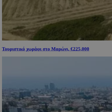
Τουριστικό χωράφι στο Μαρώνι, €225,000