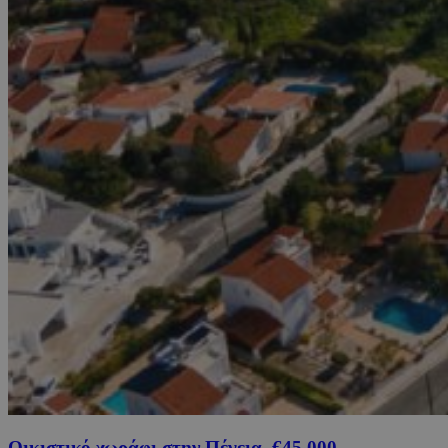
Οικιστικό χωράφι στην Πέγεια, €45,000