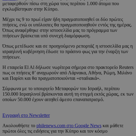
μεταφερθούν πίσω στη χώρα τους περίπου 1.000 άτομα που
εγκλωβίστηκαν στην Κύπρο.
Μέχρι τις 9 το πρωί είχαν ήδη πραγματοποιηθεί οι δύο πρώτες
πτήσεις, ενώ οι υπόλοιπες θα πραγματοποιηθούν εντός της ημέρας.
Όπως αναφέρθηκε στην ιστοσελίδα μας το πρόγραμμα των
πτήσεων βρίσκεται υπό συνεχή διαμόρφωση.
Όπως μετέδωσε και σε προηγούμενο ρεπορτάζ η ιστοσελίδα μας η
ισραηλινή κυβέρνηση έδωσε το πράσινο φως για την έναρξη των
πτήσεων.
Η εταιρεία El Al δήλωσε νωρίτερα σήμερα στο πρακτορείο Reuters
πως οι πτήσεις θ’ αναχωρούν από Λάρνακα, Αθήνα, Ρώμη, Μιλάνο
και Παρίσι και θα πραγματοποιούνται «σταδιακά».
Σύμφωνα με το υπουργείο Μεταφορών του Ισραήλ, περίπου
150.000 Ισραηλινοί βρίσκονται αυτή τη στιγμή εκτός χώρας, εκ των
οποίων 50.000 έχουν αιτηθεί άμεσο επαναπατρισμό.
Εγγραφή στο Newsletter
Ακολουθήστε το
philenews.com στο Google News
και μάθετε
πρώτοι όλες τις ειδήσεις για την Κύπρο και τον κόσμο