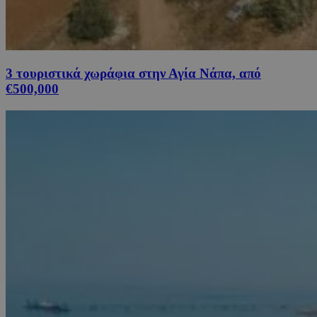
3 τουριστικά χωράφια στην Αγία Νάπα, από
€500,000