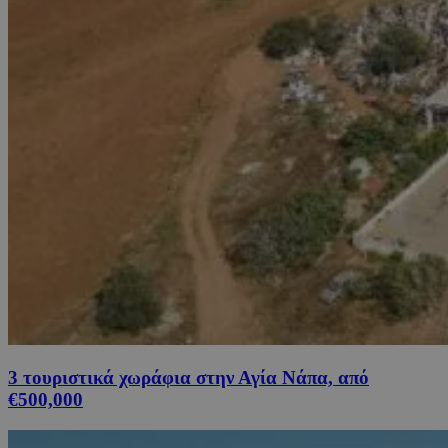
3 τουριστικά χωράφια στην Αγία Νάπα, από
€500,000