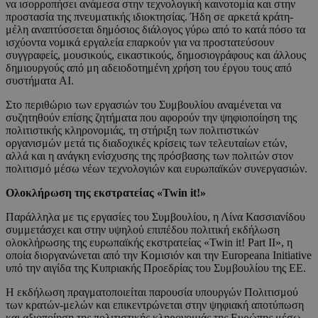
να ισορροπήσει ανάμεσα στην τεχνολογική καινοτομία και στην
προστασία της πνευματικής ιδιοκτησίας. Ήδη σε αρκετά κράτη-
μέλη αναπτύσσεται δημόσιος διάλογος γύρω από το κατά πόσο τα
ισχύοντα νομικά εργαλεία επαρκούν για να προστατεύσουν
συγγραφείς, μουσικούς, εικαστικούς, δημοσιογράφους και άλλους
δημιουργούς από μη αδειοδοτημένη χρήση του έργου τους από
συστήματα AI.
Στο περιθώριο των εργασιών του Συμβουλίου αναμένεται να
συζητηθούν επίσης ζητήματα που αφορούν την ψηφιοποίηση της
πολιτιστικής κληρονομιάς, τη στήριξη των πολιτιστικών
οργανισμών μετά τις διαδοχικές κρίσεις των τελευταίων ετών,
αλλά και η ανάγκη ενίσχυσης της πρόσβασης των πολιτών στον
πολιτισμό μέσω νέων τεχνολογιών και ευρωπαϊκών συνεργασιών.
Ολοκλήρωση της εκστρατείας «Twin it!»
Παράλληλα με τις εργασίες του Συμβουλίου, η Λίνα Κασσιανίδου
συμμετάσχει και στην υψηλού επιπέδου πολιτική εκδήλωση
ολοκλήρωσης της ευρωπαϊκής εκστρατείας «Twin it! Part II», η
οποία διοργανώνεται από την Κομισιόν και την Europeana Initiative
υπό την αιγίδα της Κυπριακής Προεδρίας του Συμβουλίου της ΕΕ.
Η εκδήλωση πραγματοποιείται παρουσία υπουργών Πολιτισμού
των κρατών-μελών και επικεντρώνεται στην ψηφιακή αποτύπωση
και αξιοποίηση της πολιτιστικής κληρονομιάς της Ευρώπης μέσω