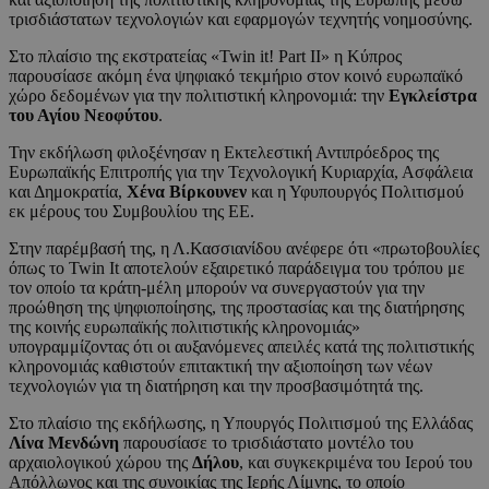
τρισδιάστατων τεχνολογιών και εφαρμογών τεχνητής νοημοσύνης.
Στο πλαίσιο της εκστρατείας «Twin it! Part II» η Κύπρος
παρουσίασε ακόμη ένα ψηφιακό τεκμήριο στον κοινό ευρωπαϊκό
χώρο δεδομένων για την πολιτιστική κληρονομιά: την
Εγκλείστρα
του Αγίου Νεοφύτου
.
Την εκδήλωση φιλοξένησαν η Εκτελεστική Αντιπρόεδρος της
Ευρωπαϊκής Επιτροπής για την Τεχνολογική Κυριαρχία, Ασφάλεια
και Δημοκρατία,
Χένα Βίρκουνεν
και η Υφυπουργός Πολιτισμού
εκ μέρους του Συμβουλίου της ΕΕ.
Στην παρέμβασή της, η Λ.Κασσιανίδου ανέφερε ότι «πρωτοβουλίες
όπως το Twin It αποτελούν εξαιρετικό παράδειγμα του τρόπου με
τον οποίο τα κράτη-μέλη μπορούν να συνεργαστούν για την
προώθηση της ψηφιοποίησης, της προστασίας και της διατήρησης
της κοινής ευρωπαϊκής πολιτιστικής κληρονομιάς»
υπογραμμίζοντας ότι οι αυξανόμενες απειλές κατά της πολιτιστικής
κληρονομιάς καθιστούν επιτακτική την αξιοποίηση των νέων
τεχνολογιών για τη διατήρηση και την προσβασιμότητά της.
Στο πλαίσιο της εκδήλωσης, η Υπουργός Πολιτισμού της Ελλάδας
Λίνα
Μενδώνη
παρουσίασε το τρισδιάστατο μοντέλο του
αρχαιολογικού χώρου της
Δήλου
, και συγκεκριμένα του Ιερού του
Απόλλωνος και της συνοικίας της Ιερής Λίμνης, το οποίο