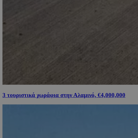
3 τουριστικά χωράφια στην Αλαμινό, €4,000,000