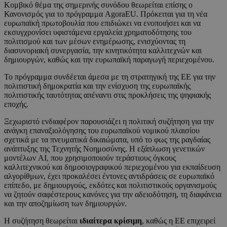
Κομβικό θέμα της σημερινής συνόδου θεωρείται επίσης ο
Κανονισμός για το πρόγραμμα AgoraEU. Πρόκειται για τη νέα
ευρωπαϊκή πρωτοβουλία που επιδιώκει να ενοποιήσει και να
εκσυγχρονίσει υφιστάμενα εργαλεία χρηματοδότησης του
πολιτισμού και των μέσων ενημέρωσης, ενισχύοντας τη
διασυνοριακή συνεργασία, την κινητικότητα καλλιτεχνών και
δημιουργών, καθώς και την ευρωπαϊκή παραγωγή περιεχομένου.
Το πρόγραμμα συνδέεται άμεσα με τη στρατηγική της ΕΕ για την
πολιτιστική δημοκρατία και την ενίσχυση της ευρωπαϊκής
πολιτιστικής ταυτότητας απέναντι στις προκλήσεις της ψηφιακής
εποχής.
Ξεχωριστό ενδιαφέρον παρουσιάζει η πολιτική συζήτηση για την
ανάγκη επαναξιολόγησης του ευρωπαϊκού νομικού πλαισίου
σχετικά με τα πνευματικά δικαιώματα, υπό το φως της ραγδαίας
ανάπτυξης της Τεχνητής Νοημοσύνης. Η εξάπλωση γενετικών
μοντέλων AI, που χρησιμοποιούν τεράστιους όγκους
καλλιτεχνικού και δημοσιογραφικού περιεχομένου για εκπαίδευση
αλγορίθμων, έχει προκαλέσει έντονες αντιδράσεις σε ευρωπαϊκό
επίπεδο, με δημιουργούς, εκδότες και πολιτιστικούς οργανισμούς
να ζητούν σαφέστερους κανόνες για την αδειοδότηση, τη διαφάνεια
και την αποζημίωση των δημιουργών.
Η συζήτηση θεωρείται
ιδιαίτερα κρίσιμη
, καθώς η ΕΕ επιχειρεί