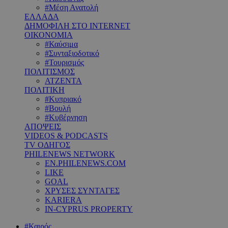
#Μέση Ανατολή
ΕΛΛΑΔΑ
ΔΗΜΟΦΙΛΗ ΣΤΟ INTERNET
ΟΙΚΟΝΟΜΙΑ
#Καύσιμα
#Συνταξιοδοτικό
#Τουρισμός
ΠΟΛΙΤΙΣΜΟΣ
ΑΤΖΕΝΤΑ
ΠΟΛΙΤΙΚΗ
#Κυπριακό
#Βουλή
#Κυβέρνηση
ΑΠΟΨΕΙΣ
VIDEOS & PODCASTS
TV ΟΔΗΓΟΣ
PHILENEWS NETWORK
EN.PHILENEWS.COM
LIKE
GOAL
ΧΡΥΣΕΣ ΣΥΝΤΑΓΕΣ
KARIERA
IN-CYPRUS PROPERTY
#Καιρός