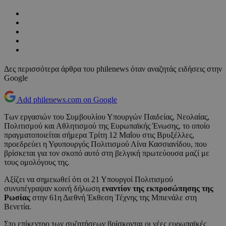
Δες περισσότερα άρθρα του philenews όταν αναζητάς ειδήσεις στην
Google
Add philenews.com on Google
Των εργασιών του Συμβουλίου Υπουργών Παιδείας, Νεολαίας,
Πολιτισμού και Αθλητισμού της Ευρωπαϊκής Ένωσης, το οποίο
πραγματοποιείται σήμερα Τρίτη 12 Μαΐου στις Βρυξέλλες,
προεδρεύει η Υφυπουργός Πολιτισμού Λίνα Κασσιανίδου, που
βρίσκεται για τον σκοπό αυτό στη βελγική πρωτεύουσα μαζί με
τους ομολόγους της.
Αξίζει να σημειωθεί ότι οι 21 Υπουργοί Πολιτισμού
συνυπέγραψαν κοινή δήλωση
εναντίον της εκπροσώπησης της
Ρωσίας
στην 61η Διεθνή Έκθεση Τέχνης της Μπιενάλε στη
Βενετία.
Στο επίκεντρο των συζητήσεων βρίσκονται οι νέες ευρωπαϊκές