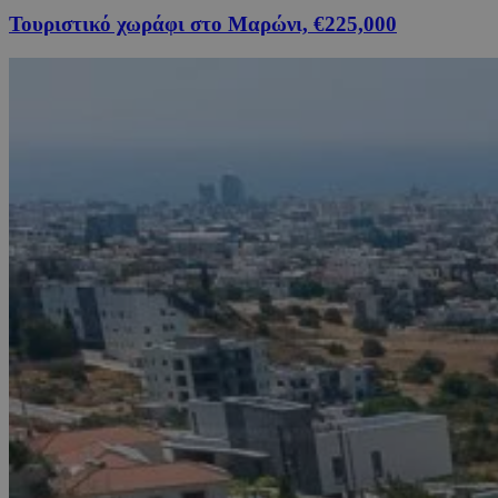
Τουριστικό χωράφι στο Μαρώνι, €225,000