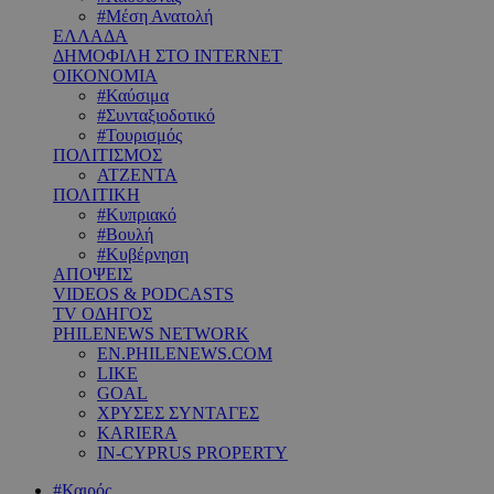
#Μέση Ανατολή
ΕΛΛΑΔΑ
ΔΗΜΟΦΙΛΗ ΣΤΟ INTERNET
ΟΙΚΟΝΟΜΙΑ
#Καύσιμα
#Συνταξιοδοτικό
#Τουρισμός
ΠΟΛΙΤΙΣΜΟΣ
ΑΤΖΕΝΤΑ
ΠΟΛΙΤΙΚΗ
#Κυπριακό
#Βουλή
#Κυβέρνηση
ΑΠΟΨΕΙΣ
VIDEOS & PODCASTS
TV ΟΔΗΓΟΣ
PHILENEWS NETWORK
EN.PHILENEWS.COM
LIKE
GOAL
ΧΡΥΣΕΣ ΣΥΝΤΑΓΕΣ
KARIERA
IN-CYPRUS PROPERTY
#Καιρός