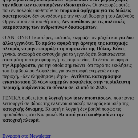
την άδεια των εκτοπισμένων ιδιοκτητών».
Οι αναφορές αυτές,
που εν πολλοίς υιοθετούν το
τουρκικό αφήγημα
για τις διώξεις
σφετεριστών,
δεν συνάδουν με την γενική θεώρηση του Διεθνούς
Οργανισμού επί του θέματος.
Δεν συνάδουν με τις πολιτικές
υπεράσπισης των ανθρωπίνων δικαιωμάτων.
Ο ΑΝΤΟΝΙΟ Γκουτέρες, ωστόσο, εκφράζει ανησυχία και γ
ια δυο
άλλα γεγονότα. Το πρώτο αφορά την άρνηση της κατοχικής
πλευράς να μην εφαρμόζει τη συμφωνία της Πύλας. Κάν
ει,
γενικά, αναφορά σε ανησυχία για το γεγονός ότι διαπιστώνεται
στασιμότητα στην εφαρμογή της συμφωνίας. Το δεύτερο αφορά
την
Αμμόχωστο
, για την οποία σημειώνει ότι παρά τις εκκλήσεις
του Συμβουλίου Ασφαλείας για αναστροφή ενεργειών στην
περιοχή, «δεν ελήφθησαν μέτρα».
Αντίθετα, καταγράφηκε
εγκατάσταση 18 νέων καμερών ασφαλείας στην περίκλειστη
περιοχή, αυξάνοντας το σύνολο σε 53 από το 2020.
ΓΕΝΙΚΑ υιοθετείται
η λογική των ίσων αποστάσεων
, που πάντα
λειτουργεί σε βάρος της ελληνοκυπριακής πλευράς και υπέρ της
κατοχικής δύναμης
. Κι αυτή η λογική δεν βοηθά ποσώς τις
προσπάθειες στο Κυπριακό.
Κι αυτό γιατί αποθρασύνει την
κατοχική πλευρά.
Εγγραφή στο Newsletter