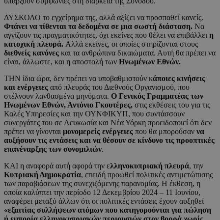
υπάρξουν συμφωνίες στη διάρκεια της Συνόδου.
ΔΥΣΚΟΛΟ το εγχείρημα της, αλλά αξίζει να προσπαθεί κανείς.
Φτάνει να τίθενται τα δεδομένα σε μια σωστή διάσταση.
Να
αγγίζουν τις πραγματικότητες, όχι εκείνες που θέλει να επιβάλλει
η
κατοχική πλευρά.
Αλλά εκείνες, οι οποίες στηρίζονται στους
διεθνείς κανόνες
και τα ανθρώπινα δικαιώματα. Αυτή θα πρέπει να
είναι, άλλωστε, και η αποστολή των
Ηνωμένων Εθνών.
ΤΗΝ ίδια ώρα, δεν πρέπει να υποβαθμιστούν κ
άποιες κινήσεις
και ενέργειες
από πλευράς του Διεθνούς Οργανισμού, που
στέλνουν λανθασμένα μηνύματα.
Ο Γενικός Γραμματέας των
Ηνωμένων Εθνών, Αντόνιο Γκουτέρες,
στις εκθέσεις του για τις
Καλές Υπηρεσίες και την ΟΥΝΦΙΚΥΠ, που συντάσσουν
συνεργάτες του σε Λευκωσία και Νέα Υόρκη προειδοποιεί ότι δεν
πρέπει να γίνονται
μονομερείς ενέργειες
που θα μπορούσαν
να
αυξήσουν τις εντάσεις και να θέσουν σε κίνδυνο τις προοπτικές
επανέναρξης των συνομιλιών
.
ΚΑΙ η αναφορά αυτή αφορά την ε
λληνοκυπριακή πλευρά
, την
Κυπριακή Δημοκρατία
, επειδή προωθεί πολιτικές αντιμετώπισης
των παραβιάσεων της συνεχιζόμενης παρανομίας. Η έκθεση, η
οποία καλύπτει την περίοδο 12 Δεκεμβρίου 2024 – 11 Ιουνίου,
αναφέρει μεταξύ άλλων ότι οι πολιτικές εντάσεις έχουν αυξηθεί
«εξαιτίας συλλήψεων ατόμων που κατηγορούνται για πώληση
ή εμπορία ελληνοκυπριακών περιουσιών στον βορρά χωρίς