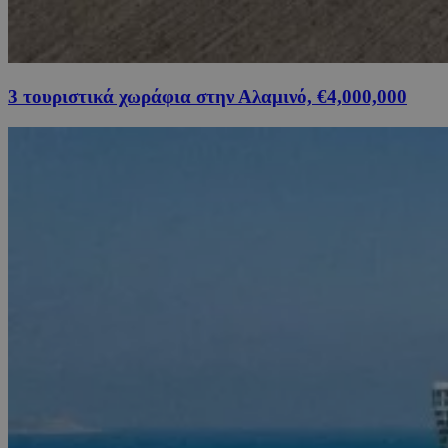
3 τουριστικά χωράφια στην Αλαμινό, €4,000,000