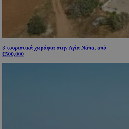
3 τουριστικά χωράφια στην Αγία Νάπα, από
€500,000