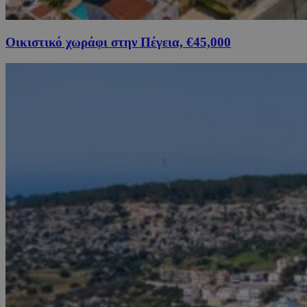
Οικιστικό χωράφι στην Πέγεια, €45,000