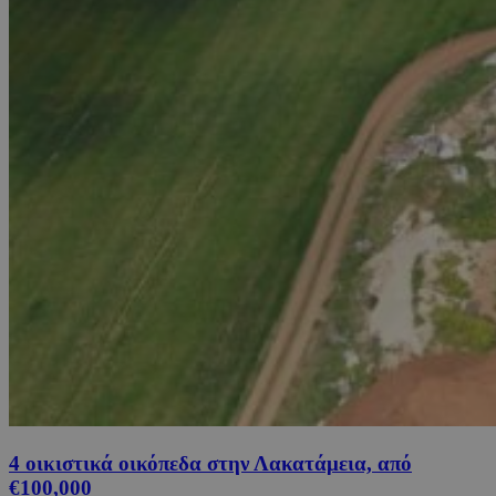
4 οικιστικά οικόπεδα στην Λακατάμεια, από
€100,000