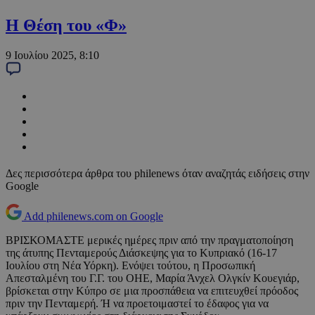
Η Θέση του «Φ»
9 Ιουλίου 2025, 8:10
Δες περισσότερα άρθρα του philenews όταν αναζητάς ειδήσεις στην
Google
Add philenews.com on Google
ΒΡΙΣΚΟΜΑΣΤΕ μερικές ημέρες πριν από την πραγματοποίηση
της άτυπης Πενταμερούς Διάσκεψης για το Κυπριακό (16-17
Ιουλίου στη Νέα Υόρκη). Ενόψει τούτου, η Προσωπική
Απεσταλμένη του Γ.Γ. του ΟΗΕ, Μαρία Άνχελ Ολγκίν Κουεγιάρ,
βρίσκεται στην Κύπρο σε μια προσπάθεια να επιτευχθεί πρόοδος
πριν την Πενταμερή. Ή να προετοιμαστεί το έδαφος για να