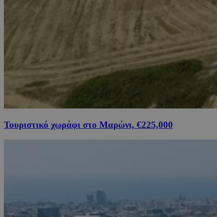
Τουριστικό χωράφι στο Μαρώνι, €225,000