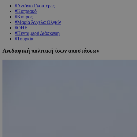
#Αντόνιο Γκουτέρες
#Κυπριακό
#Κύπρος
#Μαρία Άνχελα Ολγκίν
#ΟΗΕ
#Πενταμερή Διάσκεψη
#Τουρκία
Ανεδαφική πολιτική ίσων αποστάσεων