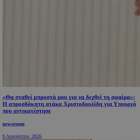
«Θα σταθεί μπροστά μου για να δεχθεί τη σφαίρα»:
Η απροσδόκητη ατάκα Χριστοδουλίδη για Υπουργό
που αντικατέστησε
newsroom
6 Αυγούστου, 2026