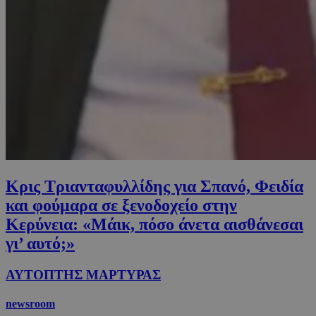
Κρις Τριανταφυλλίδης για Σπανό, Φειδία
και φούμαρα σε ξενοδοχείο στην
Κερύνεια: «Μάικ, πόσο άνετα αισθάνεσαι
γι’ αυτό;»
ΑΥΤΟΠΤΗΣ ΜΑΡΤΥΡΑΣ
newsroom