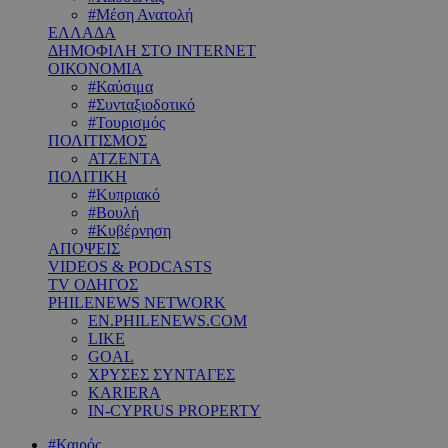
#Μέση Ανατολή
ΕΛΛΑΔΑ
ΔΗΜΟΦΙΛΗ ΣΤΟ INTERNET
ΟΙΚΟΝΟΜΙΑ
#Καύσιμα
#Συνταξιοδοτικό
#Τουρισμός
ΠΟΛΙΤΙΣΜΟΣ
ΑΤΖΕΝΤΑ
ΠΟΛΙΤΙΚΗ
#Κυπριακό
#Βουλή
#Κυβέρνηση
ΑΠΟΨΕΙΣ
VIDEOS & PODCASTS
TV ΟΔΗΓΟΣ
PHILENEWS NETWORK
EN.PHILENEWS.COM
LIKE
GOAL
ΧΡΥΣΕΣ ΣΥΝΤΑΓΕΣ
KARIERA
IN-CYPRUS PROPERTY
#Καιρός