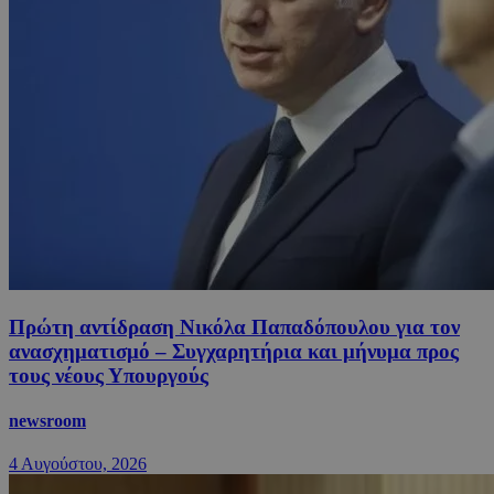
Πρώτη αντίδραση Νικόλα Παπαδόπουλου για τον
ανασχηματισμό – Συγχαρητήρια και μήνυμα προς
τους νέους Υπουργούς
newsroom
4 Αυγούστου, 2026