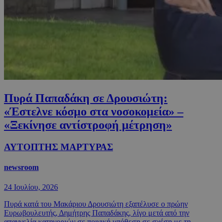
Πυρά Παπαδάκη σε Δρουσιώτη:
«Έστελνε κόσμο στα νοσοκομεία» –
«Ξεκίνησε αντίστροφή μέτρηση»
ΑΥΤΟΠΤΗΣ ΜΑΡΤΥΡΑΣ
newsroom
24 Ιουλίου, 2026
Πυρά κατά του Μακάριου Δρουσιώτη εξαπέλυσε ο πρώην
Ευρωβουλευτής, Δημήτρης Παπαδάκης, λίγο μετά από την
απαγγελία κατηγοριών σε ποινική υπόθεση σε σχέση με τη