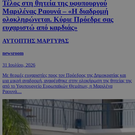
Τέλος στη θητεία της υφυπουργού
Μαριλένας Ραουνά – «Η διαδρομή
ολοκληρώνεται. Κύριε Πρόεδρε σας
ευχαριστώ από καρδιάς»
ΑΥΤΟΠΤΗΣ ΜΑΡΤΥΡΑΣ
newsroom
31 Ιουλίου, 2026
Με θερμές ευχαριστίες προς τον Πρόεδρος της Δημοκρατίας και
μια μικρή αναδρομή, αναφέρθηκε στην ολοκήρωση της θητείας της
από το Υφυπουργείο Ευρωπαϊκών Θεμάτων, η Μαριλένα
Ραουνά....