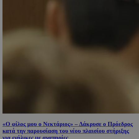
«Ο φίλος μου ο Νεκτάριος» – Δάκρυσε ο Πρόεδρος
κατά την παρουσίαση του νέου πλαισίου στήριξης
για ενήλικες με αναπηρίες