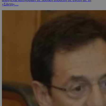
«Σάντη»....