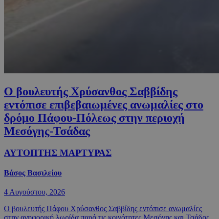
Ο βουλευτής Χρύσανθος Σαββίδης
εντόπισε επιβεβαιωμένες ανωμαλίες στο
δρόμο Πάφου-Πόλεως στην περιοχή
Μεσόγης-Τσάδας
ΑΥΤΟΠΤΗΣ ΜΑΡΤΥΡΑΣ
Βάσος Βασιλείου
4 Αυγούστου, 2026
Ο βουλευτής Πάφου Χρύσανθος Σαββίδης εντόπισε ανωμαλίες
στην ανηφορική λωρίδα παρά τις κοινότητες Μεσόγης και Τσάδας,