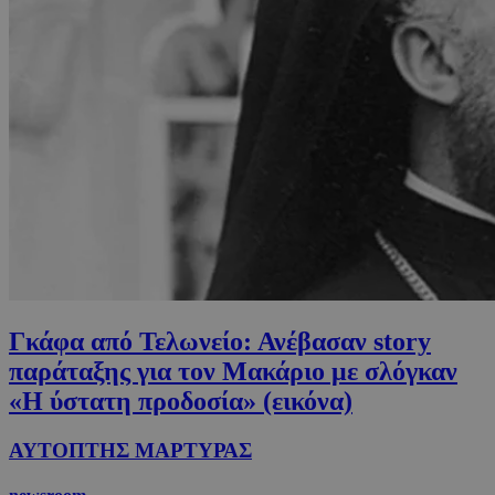
Γκάφα από Τελωνείο: Ανέβασαν story
παράταξης για τον Μακάριο με σλόγκαν
«Η ύστατη προδοσία» (εικόνα)
ΑΥΤΟΠΤΗΣ ΜΑΡΤΥΡΑΣ