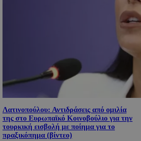
Λατινοπούλου: Αντιδράσεις από ομιλία
της στο Ευρωπαϊκό Κοινοβούλιο για την
τουρκική εισβολή με ποίημα για το
πραξικόπημα (βίντεο)