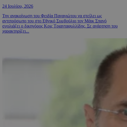
24 Ιουλίου, 2026
Την ανακοίνωση του Φειδία Παναγιώτου να στείλει ως
αντιπρόσωπο του στο Εθνικό Συμβούλιο τον Μάικ Σπανό
σχολιάζει ο δικηγόρος Κρις Τριανταφυλλίδης. Σε ανάρτηση του
χαρακτηρίζει...