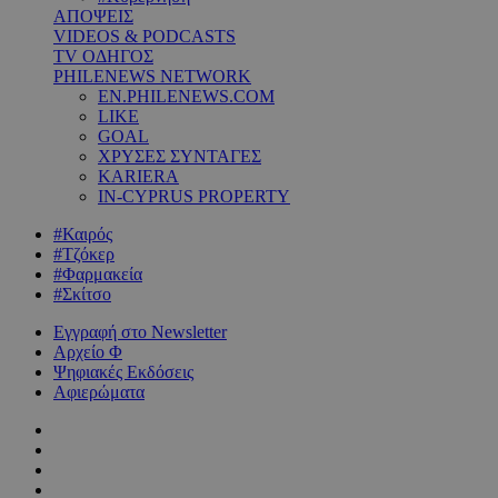
ΑΠΟΨΕΙΣ
VIDEOS & PODCASTS
TV ΟΔΗΓΟΣ
PHILENEWS NETWORK
EN.PHILENEWS.COM
LIKE
GOAL
ΧΡΥΣΕΣ ΣΥΝΤΑΓΕΣ
KARIERA
IN-CYPRUS PROPERTY
#Καιρός
#Τζόκερ
#Φαρμακεία
#Σκίτσο
Εγγραφή στο Newsletter
Αρχείο Φ
Ψηφιακές Εκδόσεις
Αφιερώματα