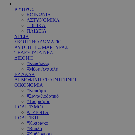
ΚΥΠΡΟΣ
ΚΟΙΝΩΝΙΑ
ΑΣΤΥΝΟΜΙΚΑ
ΤΟΠΙΚΑ
ΠΑΙΔΕΙΑ
ΥΓΕΙΑ
ΣΚΟΤΕΙΝΟ ΔΩΜΑΤΙΟ
ΑΥΤΟΠΤΗΣ ΜΑΡΤΥΡΑΣ
ΤΕΛΕΥΤΑΙΑ ΝΕΑ
ΔΙΕΘΝΗ
#Καύσωνας
#Μέση Ανατολή
ΕΛΛΑΔΑ
ΔΗΜΟΦΙΛΗ ΣΤΟ INTERNET
ΟΙΚΟΝΟΜΙΑ
#Καύσιμα
#Συνταξιοδοτικό
#Τουρισμός
ΠΟΛΙΤΙΣΜΟΣ
ΑΤΖΕΝΤΑ
ΠΟΛΙΤΙΚΗ
#Κυπριακό
#Βουλή
#Κυβέρνηση