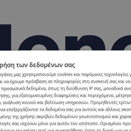
ρήση των δεδομένων σας
εργάτες μας χρησιμοποιούμε cookies και παρόμοιες τεχνολογίες 
ι να έχουμε πρόσβαση σε πληροφορίες στη συσκευή σας και να
 προσωπικά δεδομένα, όπως τη διεύθυνση IP σας, μοναδικά αν
σης, για εξατομικευμένες διαφημίσεις και περιεχόμενο, μέτρη
υ, ανάλυση κοινού και βελτίωση υπηρεσιών.
Προμηθευτές τρίτων
 να επεξεργάζονται τα δεδομένα σας για αυτούς και άλλους σκο
ένης της χρήσης ακριβών δεδομένων γεωεντοπισμού και χαρα
λογές σας ισχύουν μόνο για αυτόν τον ιστότοπο. Ορισμένοι πρ
 έννομο συμφέρον αντί για συγκατάθεση· έχετε το δικαίωμα να α