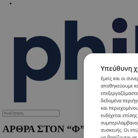
Υπεύθυνη χ
Εμείς και οι συν
αποθηκεύουμε κα
επεξεργαζόμαστε
δεδομένα περιήγη
και περιεχομένο
ενδέχεται επίσης
συμπεριλαμβανομ
ΑΡΘΡΑ ΣΤΟΝ “Φ”
συσκευής. Οι επι
να βασίζονται σε