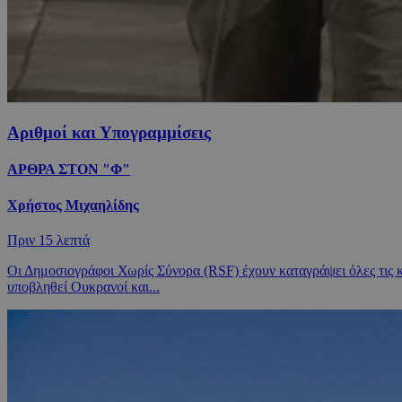
Αριθμοί και Υπογραμμίσεις
ΑΡΘΡΑ ΣΤΟΝ "Φ"
Χρήστος Μιχαηλίδης
Πριν
15 λεπτά
Οι Δημοσιογράφοι Χωρίς Σύνορα (RSF) έχουν καταγράψει όλες τις
υποβληθεί Ουκρανοί και...