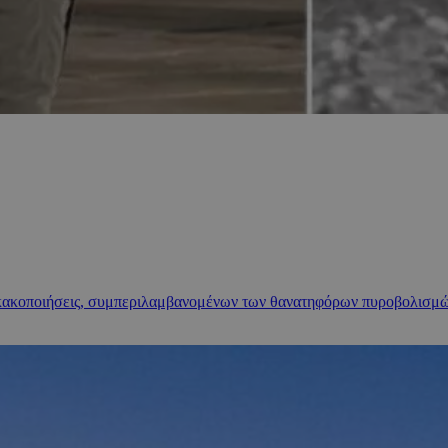
 κακοποιήσεις, συμπεριλαμβανομένων των θανατηφόρων πυροβολισμών