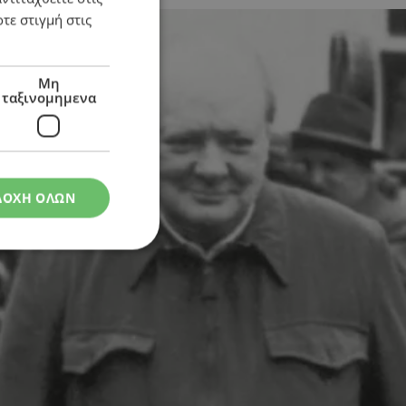
τε στιγμή στις
Μη
ταξινομημενα
ΔΟΧΗ ΟΛΩΝ