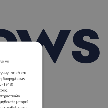
για να
αγνωριστικά και
ση διαφημίσεων
 (1913)
πούς,
κτηριστικών
ομηθευτές μπορεί
ντιταχθείτε στις