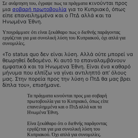
κινούνται προς
Σε ανάρτηση του, έγραψε πως τα πράγματα
μια
σοβαρή πρωτοβουλία
για το Κυπριακό, όπως
είπε επανειλημμένα και ο ΠτΔ αλλά και τα
Ηνωμένα Έθνη
.
Υπογράμμισε ότι είναι ξεκάθαρο πως ο διεθνής παράγοντας
εργάζεται για μια συνολική λύση του Κυπριακού, όχι απλά για
συνομιλίες.
«Το status quo δεν είναι λύση. Αλλά ούτε μπορεί να
θεωρηθεί δεδομένο. Κι αυτό το επαναλαμβάνουν
εμφατικά και τα Ηνωμενα Έθνη. Είναι ένα καθαρό
μήνυμα που ελπίζω να γίνει αντιληπτό απ’ όλους
μας. Στην πορεία προς την λύση ο ΠτΔ θα μας βρει
δίπλα του», επισήμανε.
Τα πράγματα κινούνται προς μια σοβαρή
πρωτοβουλία για το Κυπριακό, όπως είπε
επανειλημμένα και ο ΠτΔ αλλά και τα
Ηνωμένα Έθνη.
Είνα ξεκάθαρο ότι ο διεθνής παράγοντας
εργάζεται για μια συνολική λύση του
Κυπριακού. Όχι απλά για συνομιλίες.