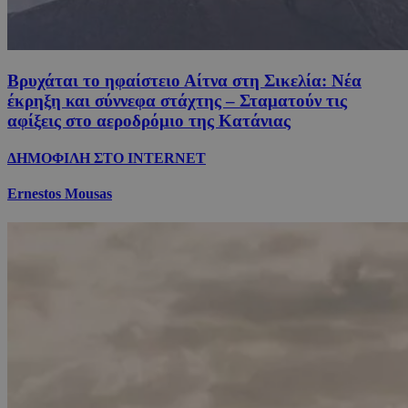
Βρυχάται το ηφαίστειο Αίτνα στη Σικελία: Νέα
έκρηξη και σύννεφα στάχτης – Σταματούν τις
αφίξεις στο αεροδρόμιο της Κατάνιας
ΔΗΜΟΦΙΛΗ ΣΤΟ INTERNET
Ernestos Mousas