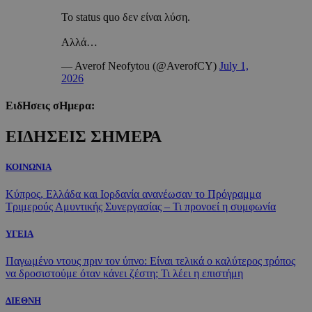
Το status quo δεν είναι λύση.
Αλλά…
— Averof Neofytou (@AverofCY)
July 1,
2026
ΕιδΗσεις σΗμερα:
ΕΙΔΗΣΕΙΣ ΣΗΜΕΡΑ
ΚΟΙΝΩΝΙΑ
Κύπρος, Ελλάδα και Ιορδανία ανανέωσαν το Πρόγραμμα
Τριμερούς Αμυντικής Συνεργασίας – Τι προνοεί η συμφωνία
ΥΓΕΙΑ
Παγωμένο ντους πριν τον ύπνο: Είναι τελικά ο καλύτερος τρόπος
να δροσιστούμε όταν κάνει ζέστη; Τι λέει η επιστήμη
ΔΙΕΘΝΗ