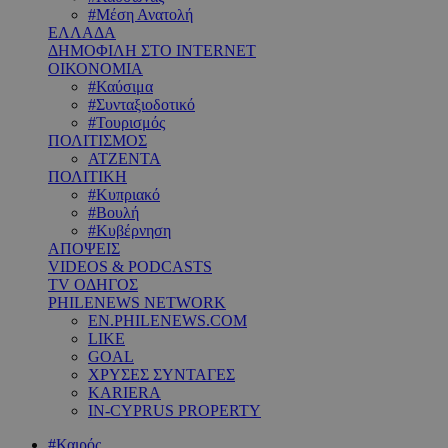
#Μέση Ανατολή
ΕΛΛΑΔΑ
ΔΗΜΟΦΙΛΗ ΣΤΟ INTERNET
ΟΙΚΟΝΟΜΙΑ
#Καύσιμα
#Συνταξιοδοτικό
#Τουρισμός
ΠΟΛΙΤΙΣΜΟΣ
ΑΤΖΕΝΤΑ
ΠΟΛΙΤΙΚΗ
#Κυπριακό
#Βουλή
#Κυβέρνηση
ΑΠΟΨΕΙΣ
VIDEOS & PODCASTS
TV ΟΔΗΓΟΣ
PHILENEWS NETWORK
EN.PHILENEWS.COM
LIKE
GOAL
ΧΡΥΣΕΣ ΣΥΝΤΑΓΕΣ
KARIERA
IN-CYPRUS PROPERTY
#Καιρός