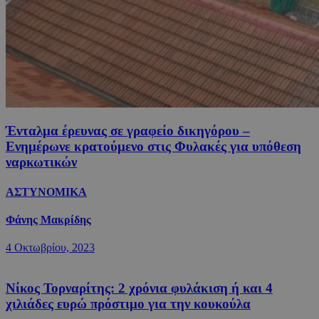
Ένταλμα έρευνας σε γραφείο δικηγόρου –
Ενημέρωνε κρατούμενο στις Φυλακές για υπόθεση
ναρκωτικών
ΑΣΤΥΝΟΜΙΚΑ
Φάνης Μακρίδης
4 Οκτωβρίου, 2023
Νίκος Τορναρίτης: 2 χρόνια φυλάκιση ή και 4
χιλιάδες ευρώ πρόστιμο για την κουκούλα