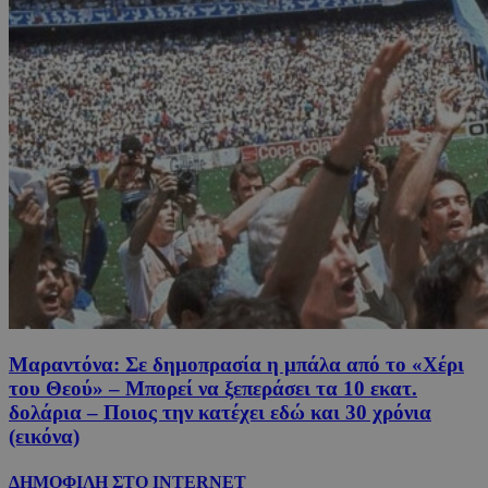
Μαραντόνα: Σε δημοπρασία η μπάλα από το «Χέρι
του Θεού» – Μπορεί να ξεπεράσει τα 10 εκατ.
δολάρια – Ποιος την κατέχει εδώ και 30 χρόνια
(εικόνα)
ΔΗΜΟΦΙΛΗ ΣΤΟ INTERNET