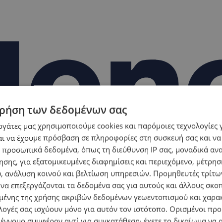
ρήση των δεδομένων σας
εργάτες μας χρησιμοποιούμε cookies και παρόμοιες τεχνολογίες 
ι να έχουμε πρόσβαση σε πληροφορίες στη συσκευή σας και να
 προσωπικά δεδομένα, όπως τη διεύθυνση IP σας, μοναδικά αν
σης, για εξατομικευμένες διαφημίσεις και περιεχόμενο, μέτρη
υ, ανάλυση κοινού και βελτίωση υπηρεσιών.
Προμηθευτές τρίτων
 να επεξεργάζονται τα δεδομένα σας για αυτούς και άλλους σκο
ένης της χρήσης ακριβών δεδομένων γεωεντοπισμού και χαρα
λογές σας ισχύουν μόνο για αυτόν τον ιστότοπο. Ορισμένοι πρ
 έννομο συμφέρον αντί για συγκατάθεση· έχετε το δικαίωμα να α