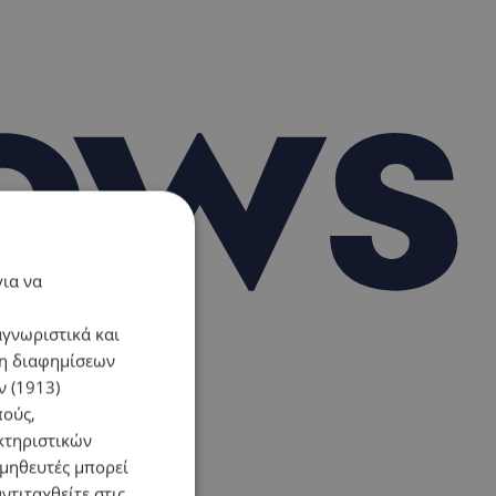
για να
αγνωριστικά και
ση διαφημίσεων
 (1913)
πούς,
κτηριστικών
ομηθευτές μπορεί
ντιταχθείτε στις