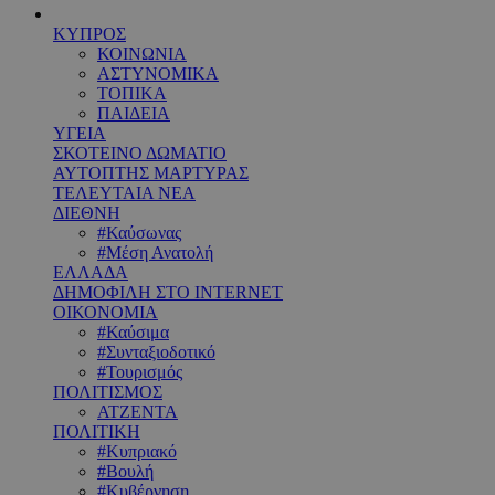
ΚΥΠΡΟΣ
ΚΟΙΝΩΝΙΑ
ΑΣΤΥΝΟΜΙΚΑ
ΤΟΠΙΚΑ
ΠΑΙΔΕΙΑ
ΥΓΕΙΑ
ΣΚΟΤΕΙΝΟ ΔΩΜΑΤΙΟ
ΑΥΤΟΠΤΗΣ ΜΑΡΤΥΡΑΣ
ΤΕΛΕΥΤΑΙΑ ΝΕΑ
ΔΙΕΘΝΗ
#Καύσωνας
#Μέση Ανατολή
ΕΛΛΑΔΑ
ΔΗΜΟΦΙΛΗ ΣΤΟ INTERNET
ΟΙΚΟΝΟΜΙΑ
#Καύσιμα
#Συνταξιοδοτικό
#Τουρισμός
ΠΟΛΙΤΙΣΜΟΣ
ΑΤΖΕΝΤΑ
ΠΟΛΙΤΙΚΗ
#Κυπριακό
#Βουλή
#Κυβέρνηση