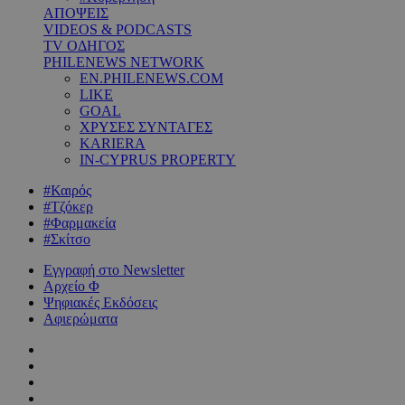
ΑΠΟΨΕΙΣ
VIDEOS & PODCASTS
TV ΟΔΗΓΟΣ
PHILENEWS NETWORK
EN.PHILENEWS.COM
LIKE
GOAL
ΧΡΥΣΕΣ ΣΥΝΤΑΓΕΣ
KARIERA
IN-CYPRUS PROPERTY
#Καιρός
#Τζόκερ
#Φαρμακεία
#Σκίτσο
Εγγραφή στο Newsletter
Αρχείο Φ
Ψηφιακές Εκδόσεις
Αφιερώματα