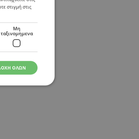
τε στιγμή στις
Μη
ταξινομημενα
ΔΟΧΗ ΟΛΩΝ