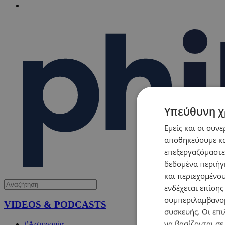
Υπεύθυνη χ
Εμείς και οι συν
αποθηκεύουμε κα
επεξεργαζόμαστε
δεδομένα περιήγη
και περιεχομένο
ενδέχεται επίσης
συμπεριλαμβανομ
VIDEOS & PODCASTS
συσκευής. Οι επι
να βασίζονται σε
#Αστυνομία