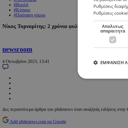
#Βουλή
Ρυθμίσεις διαφή
#Κύπρος
Ρυθμίσεις cookie
#Πρόταση νόμου
Νίκος Τορναρίτης: 2 χρόνια φυλάκιση ή και 4 χιλιάδ
Απολυτως
απαραιτητα
newsroom
4 Οκτωβρίου 2023, 13:41
ΕΜΦΑΝΙΣΗ 
Δες περισσότερα άρθρα του philenews όταν αναζητάς ειδήσεις στην
Add philenews.com on Google