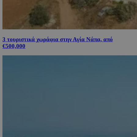
3 τουριστικά χωράφια στην Αγία Νάπα, από
€500,000