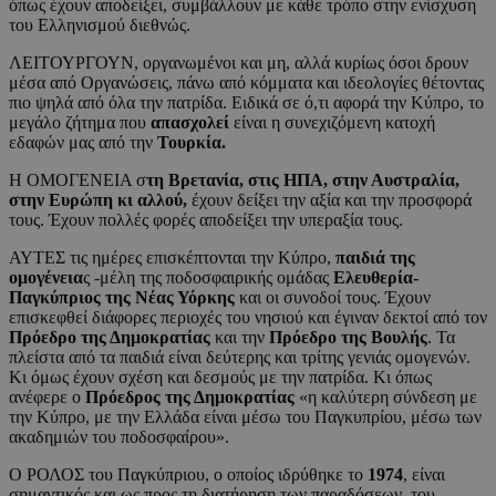
όπως έχουν αποδείξει, συμβάλλουν με κάθε τρόπο στην ενίσχυση
του Ελληνισμού διεθνώς.
ΛΕΙΤΟΥΡΓΟΥΝ, οργανωμένοι και μη, αλλά κυρίως όσοι δρουν
μέσα από Οργανώσεις, πάνω από κόμματα και ιδεολογίες θέτοντας
πιο ψηλά από όλα την πατρίδα. Ειδικά σε ό,τι αφορά την Κύπρο, το
μεγάλο ζήτημα που
απασχολεί
είναι η συνεχιζόμενη κατοχή
εδαφών μας από την
Τουρκία.
Η ΟΜΟΓΕΝΕΙΑ σ
τη Βρετανία, στις ΗΠΑ, στην Αυστραλία,
στην Ευρώπη κι αλλού,
έχουν δείξει την αξία και την προσφορά
τους. Έχουν πολλές φορές αποδείξει την υπεραξία τους.
ΑΥΤΕΣ τις ημέρες επισκέπτονται την Κύπρο,
παιδιά της
ομογένεια
ς -μέλη της ποδοσφαιρικής ομάδας
Ελευθερία-
Παγκύπριος της Νέας Υόρκης
και οι συνοδοί τους. Έχουν
επισκεφθεί διάφορες περιοχές του νησιού και έγιναν δεκτοί από τον
Πρόεδρο της Δημοκρατίας
και την
Πρόεδρο της Βουλής
. Τα
πλείστα από τα παιδιά είναι δεύτερης και τρίτης γενιάς ομογενών.
Κι όμως έχουν σχέση και δεσμούς με την πατρίδα. Κι όπως
ανέφερε ο
Πρόεδρος της Δημοκρατίας
«η καλύτερη σύνδεση με
την Κύπρο, με την Ελλάδα είναι μέσω του Παγκυπρίου, μέσω των
ακαδημιών του ποδοσφαίρου».
Ο ΡΟΛΟΣ του Παγκύπριου, ο οποίος ιδρύθηκε το
1974
, είναι
σημαντικός και ως προς τη διατήρηση των παραδόσεων, του