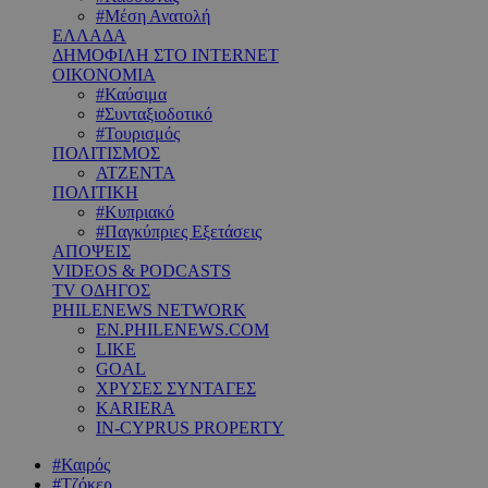
#Μέση Ανατολή
ΕΛΛΑΔΑ
ΔΗΜΟΦΙΛΗ ΣΤΟ INTERNET
ΟΙΚΟΝΟΜΙΑ
#Καύσιμα
#Συνταξιοδοτικό
#Τουρισμός
ΠΟΛΙΤΙΣΜΟΣ
ΑΤΖΕΝΤΑ
ΠΟΛΙΤΙΚΗ
#Κυπριακό
#Παγκύπριες Εξετάσεις
ΑΠΟΨΕΙΣ
VIDEOS & PODCASTS
TV ΟΔΗΓΟΣ
PHILENEWS NETWORK
EN.PHILENEWS.COM
LIKE
GOAL
ΧΡΥΣΕΣ ΣΥΝΤΑΓΕΣ
KARIERA
IN-CYPRUS PROPERTY
#Καιρός
#Τζόκερ