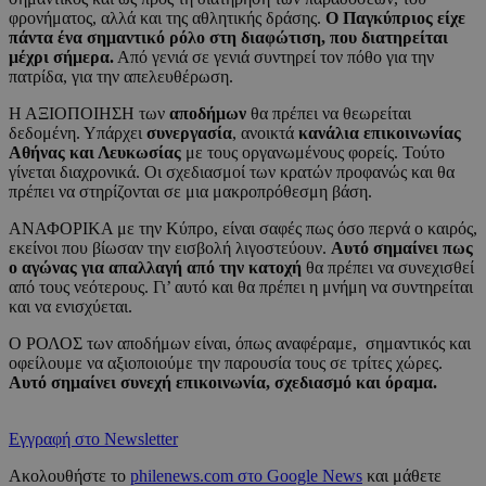
φρονήματος, αλλά και της αθλητικής δράσης.
Ο Παγκύπριος είχε
πάντα ένα σημαντικό ρόλο στη διαφώτιση, που διατηρείται
μέχρι σήμερα.
Από γενιά σε γενιά συντηρεί τον πόθο για την
πατρίδα, για την απελευθέρωση.
Η ΑΞΙΟΠΟΙΗΣΗ των
αποδήμων
θα πρέπει να θεωρείται
δεδομένη. Υπάρχει
συνεργασία
, ανοικτά
κανάλια επικοινωνίας
Αθήνας και Λευκωσίας
με τους οργανωμένους φορείς. Τούτο
γίνεται διαχρονικά. Οι σχεδιασμοί των κρατών προφανώς και θα
πρέπει να στηρίζονται σε μια μακροπρόθεσμη βάση.
ΑΝΑΦΟΡΙΚΑ με την Κύπρο, είναι σαφές πως όσο περνά ο καιρός,
εκείνοι που βίωσαν την εισβολή λιγοστεύουν.
Αυτό σημαίνει πως
ο αγώνας για απαλλαγή από την κατοχή
θα πρέπει να συνεχισθεί
από τους νεότερους. Γι’ αυτό και θα πρέπει η μνήμη να συντηρείται
και να ενισχύεται.
Ο ΡΟΛΟΣ των αποδήμων είναι, όπως αναφέραμε, σημαντικός και
οφείλουμε να αξιοποιούμε την παρουσία τους σε τρίτες χώρες.
Αυτό σημαίνει συνεχή επικοινωνία, σχεδιασμό και όραμα.
Εγγραφή στο Newsletter
Ακολουθήστε το
philenews.com στο Google News
και μάθετε