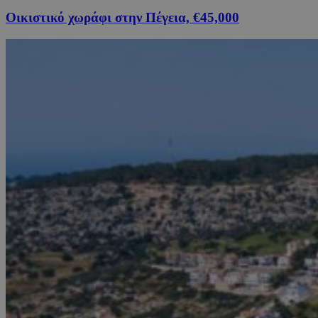
Οικιστικό χωράφι στην Πέγεια, €45,000