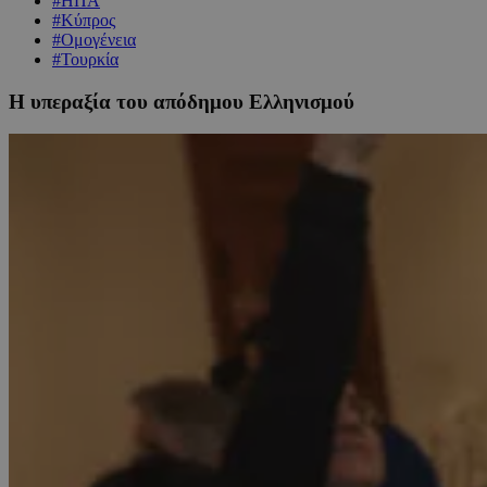
#ΗΠΑ
#Κύπρος
#Ομογένεια
#Τουρκία
Η υπεραξία του απόδημου Ελληνισμού