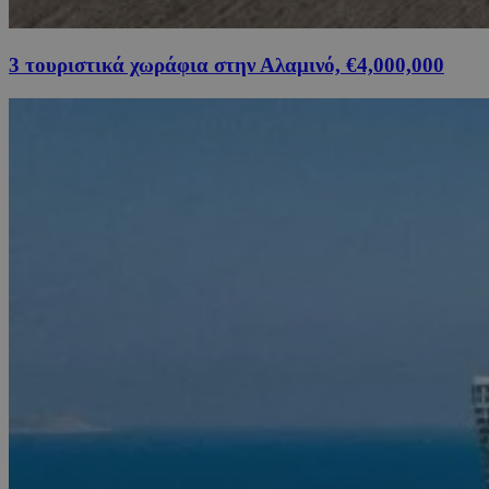
3 τουριστικά χωράφια στην Αλαμινό, €4,000,000