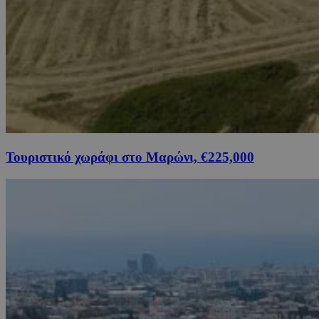
Τουριστικό χωράφι στο Μαρώνι, €225,000