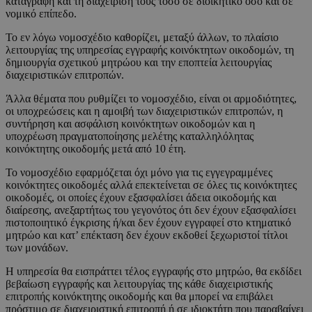
καταγραφή και τη διαχείριση τους τόσο σε διοικητικό όσο και σε
νομικό επίπεδο.
Το εν λόγω νομοσχέδιο καθορίζει, μεταξύ άλλων, το πλαίσιο
λειτουργίας της υπηρεσίας εγγραφής κοινόκτητων οικοδομών, τη
δημιουργία σχετικού μητρώου και την εποπτεία λειτουργίας
διαχειριστικών επιτροπών.
Άλλα θέματα που ρυθμίζει το νομοσχέδιο, είναι οι αρμοδιότητες,
οι υποχρεώσεις και η αμοιβή των διαχειριστικών επιτροπών, η
συντήρηση και ασφάλιση κοινόκτητων οικοδομών και η
υποχρέωση πραγματοποίησης μελέτης καταλληλόλητας
κοινόκτητης οικοδομής μετά από 10 έτη.
Το νομοσχέδιο εφαρμόζεται όχι μόνο για τις εγγεγραμμένες
κοινόκτητες οικοδομές αλλά επεκτείνεται σε όλες τις κοινόκτητες
οικοδομές, οι οποίες έχουν εξασφαλίσει άδεια οικοδομής και
διαίρεσης, ανεξαρτήτως του γεγονότος ότι δεν έχουν εξασφαλίσει
πιστοποιητικό έγκρισης ή/και δεν έχουν εγγραφεί στο κτηματικό
μητρώο και κατ’ επέκταση δεν έχουν εκδοθεί ξεχωριστοί τίτλοι
των μονάδων.
Η υπηρεσία θα εισπράττει τέλος εγγραφής στο μητρώο, θα εκδίδει
βεβαίωση εγγραφής και λειτουργίας της κάθε διαχειριστικής
επιτροπής κοινόκτητης οικοδομής και θα μπορεί να επιβάλει
πρόστιμο σε διαχειριστική επιτροπή ή σε ιδιοκτήτη που παραβαίνει