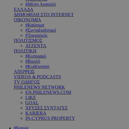
#Μέση Ανατολή
ΕΛΛΑΔΑ
ΔΗΜΟΦΙΛΗ ΣΤΟ INTERNET
ΟΙΚΟΝΟΜΙΑ
#Καύσιμα
#Συνταξιοδοτικό
#Τουρισμός
ΠΟΛΙΤΙΣΜΟΣ
ΑΤΖΕΝΤΑ
ΠΟΛΙΤΙΚΗ
#Κυπριακό
#Βουλή
#Κυβέρνηση
ΑΠΟΨΕΙΣ
VIDEOS & PODCASTS
TV ΟΔΗΓΟΣ
PHILENEWS NETWORK
EN.PHILENEWS.COM
LIKE
GOAL
ΧΡΥΣΕΣ ΣΥΝΤΑΓΕΣ
KARIERA
IN-CYPRUS PROPERTY
#Καιρός