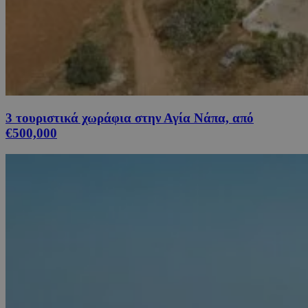
3 τουριστικά χωράφια στην Αγία Νάπα, από
€500,000