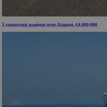
3 τουριστικά χωράφια στην Αλαμινό, €4,000,000