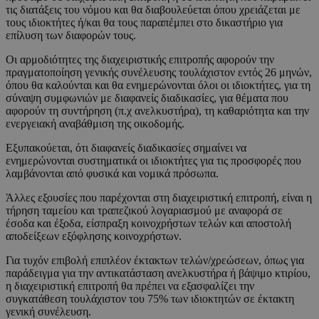
τις διατάξεις του νόμου και θα διαβουλεύεται όπου χρειάζεται με
τους ιδιοκτήτες ή/και θα τους παραπέμπει στο δικαστήριο για
επίλυση των διαφορών τους.
Οι αρμοδιότητες της διαχειριστικής επιτροπής αφορούν την
πραγματοποίηση γενικής συνέλευσης τουλάχιστον εντός 26 μηνών,
όπου θα καλούνται και θα ενημερώνονται όλοι οι ιδιοκτήτες, για τη
σύναψη συμφωνιών με διαφανείς διαδικασίες, για θέματα που
αφορούν τη συντήρηση (π.χ ανελκυστήρα), τη καθαριότητα και την
ενεργειακή αναβάθμιση της οικοδομής.
Εξυπακούεται, ότι διαφανείς διαδικασίες σημαίνει να
ενημερώνονται συστηματικά οι ιδιοκτήτες για τις προσφορές που
λαμβάνονται από φυσικά και νομικά πρόσωπα.
Άλλες εξουσίες που παρέχονται στη διαχειριστική επιτροπή, είναι η
τήρηση ταμείου και τραπεζικού λογαριασμού με αναφορά σε
έσοδα και έξοδα, είσπραξη κοινοχρήστων τελών και αποστολή
αποδείξεων εξόφλησης κοινοχρήστων.
Για τυχόν επιβολή επιπλέον έκτακτων τελών/χρεώσεων, όπως για
παράδειγμα για την αντικατάσταση ανελκυστήρα ή βάψιμο κτιρίου,
η διαχειριστική επιτροπή θα πρέπει να εξασφαλίζει την
συγκατάθεση τουλάχιστον του 75% των ιδιοκτητών σε έκτακτη
γενική συνέλευση.