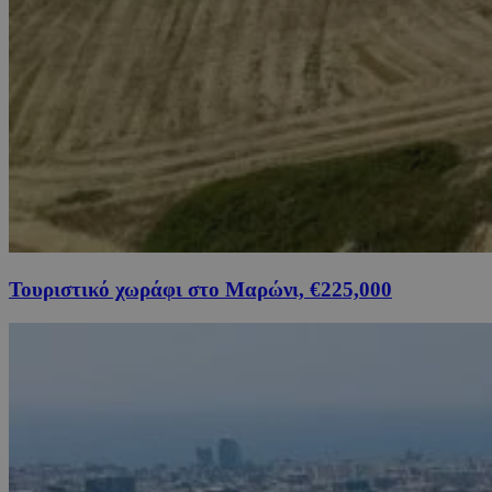
Τουριστικό χωράφι στο Μαρώνι, €225,000