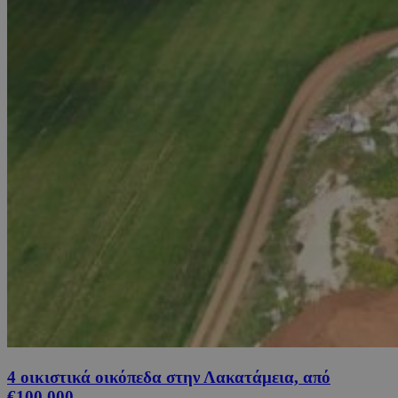
4 οικιστικά οικόπεδα στην Λακατάμεια, από
€100,000