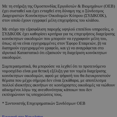
Με τη στήριξη της Ομοσπονδίας Εργοδοτών & Βιομηχάνων (ΟΕΒ)
έχει συσταθεί και έχει ενταχθεί στη δύναμη της ο Σύνδεσμος
Διαχειριστών Κοινόκτητων Οικοδομών Κύπρου (ΣΥΔΙΚΟΙΚ),
στον οποίο έχουν εγγραφεί μέλη επιχειρήσεις του κλάδου.
Με στόχο την εξασφάλιση παροχής υψηλού επιπέδου υπηρεσίες, ο
ΣΥΔΙΚΟΙΚ έχει καθορίσει κριτήρια για τις επιχειρήσεις διαχείρισης
κοινόκτητων οικοδομών που μπορούν να εγγραφούν μέλη του,
όπως: α) να είναι εγγεγραμμένες στον Έφορο Εταιρειών, β) να
διατηρούν εγγεγραμμένο γραφείο, και γ) να αναγράφεται στο
ιδρυτικό Καταστατικό ότι εξασκούν τη διαχείριση κοινόκτητων
οικοδομών.
Συμπερασματικά, θα μπορούσε να λεχθεί ότι το προτεινόμενο
νομοσχέδιο είναι μια θετική εξέλιξη για τον τομέα διαχείρισης
κοινόκτητων οικοδομών, αφού με ψήφισή του θα διευκρινιστούν
θέματα που μέχρι σήμερα δεν είναι ξεκάθαρα, με αποτέλεσμα
πολλοί ιδιοκτήτες ακινήτων σε κοινόχρηστες οικοδομές να νιώθουν
αδικημένοι λόγω της ανευθυνότητας κάποιων που δεν
εκπληρώνουν τις υποχρεώσεις τους.
* Συντονιστής Επιχειρηματικών Συνδέσμων ΟΕΒ
Εγγραφή στο Newsletter