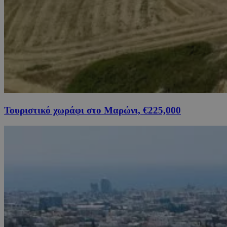
Τουριστικό χωράφι στο Μαρώνι, €225,000