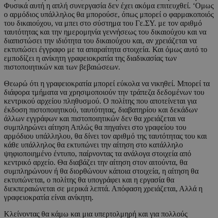
Φυσικά αυτή η απλή συνεργασία δεν έχει ακόμα επιτευχθεί. ‘Ομως
ο αρμόδιος υπάλληλος θα μπορούσε, όπως μπορεί ο φαρμακοποιός
του δικαιούχου, να μπει στο σύστημα του Γε.ΣΥ. με τον αριθμό
ταυτότητας και την ημερομηνία γεννήσεως του δικαιούχου και να
διαπιστώσει την ιδιότητα του δικαιούχου και, αν χρειάζεται να
εκτυπώσει έγγραφο με τα απαραίτητα στοιχεία. Και όμως αυτό το
εμποδίζει η ανίκητη γραφειοκρατία της διαδικασίας των
πιστοποιητικών και των βεβαιώσεων.
Θεωρώ ότι η γραφειοκρατία μπορεί εύκολα να νικηθεί. Μπορεί τα
διάφορα τμήματα να χρησιμοποιούν την τράπεζα δεδομένων του
κεντρικού αρχείου πληθυσμού. Ο πολίτης που αποτείνεται για
έκδοση πιστοποιητικού, ταυτότητας, διαβατηρίου και δεκάδων
άλλων εγγράφων και πιστοποιητικών δεν θα χρειάζεται να
συμπληρώνει αίτηση Απλώς θα πηγαίνει στο γραφείου του
αρμόδιου υπάλληλου, θα δίνει τον αριθμό της ταυτότητας του και
κάθε υπάλληλος θα εκτυπώνει την αίτηση στο κατάλληλο
ψηφιοποιημένο έντυπο, παίρνοντας τα ανάλογα στοιχεία από
κεντρικό αρχείο. Θα διαβάζει την αίτηση στον αιτούντα, θα
συμπληρώνουν ή θα διορθώνουν κάποια στοιχεία, η αίτηση θα
εκτυπώνεται, ο πολίτης θα υπογράφει και η εργασία θα
διεκπεραιώνεται σε μερικά λεπτά. Απόφαση χρειάζεται, Αλλά η
γραφειοκρατία είναι ανίκητη.
Κλείνοντας θα κάμω και μια υπερτολμηρή και για πολλούς