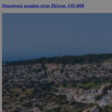
Οικιστικό χωράφι στην Πέγεια, €45,000