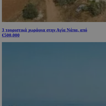
3 τουριστικά χωράφια στην Αγία Νάπα, από
€500,000