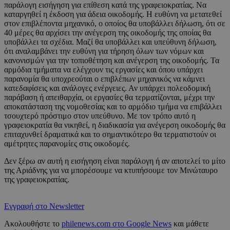
παράλογη εισήγηση για επίθεση κατά της γραφειοκρατίας. Να
καταργηθεί η έκδοση για άδεια οικοδομής. Η ευθύνη να μετατεθεί
στον επιβλέποντα μηχανικό, ο οποίος θα υποβάλλει δήλωση, ότι σε
40 μέρες θα αρχίσει την ανέγερση της οικοδομής της οποίας θα
υποβάλλει τα σχέδια. Μαζί θα υποβάλλει και υπεύθυνη δήλωση,
ότι αναλαμβάνει την ευθύνη για τήρηση όλων των νόμων και
κανονισμών για την τοπιοθέτηση και ανέγερση της οικοδομής. Τα
αρμόδια τμήματα να ελέγχουν τις εργασίες και όπου υπάρχει
παρανομία θα υποχρεούται ο επιβλέπων μηχανικός να κάμνει
κατεδαφίσεις και ανάλογες ενέργειες. Αν υπάρχει πολεοδομική
παράβαση ή απειθαρχία, οι εργασίες θα τερματίζονται, μέχρι την
αποκατάσταση της νομοθεσίας και το αρμόδιο τμήμα να επιβάλλει
τσουχτερό πρόστιμο στον υπεύθυνο. Με τον τρόπο αυτό η
γραφειοκρατία θα νικηθεί, η διαδικασία για ανέγερση οικοδομής θα
επιταχυνθεί δραματικά και το σημαντικότερο θα τερματιστούν οι
αμέτρητες παρανομίες στις οικοδομές.
Δεν ξέρω αν αυτή η εισήγηση είναι παράλογη ή αν αποτελεί το μίτο
της Αριάδνης για να μπορέσουμε να κτυπήσουμε τον Μινώταυρο
της γραφειοκρατίας.
Εγγραφή στο Newsletter
Ακολουθήστε το
philenews.com στο Google News
και μάθετε