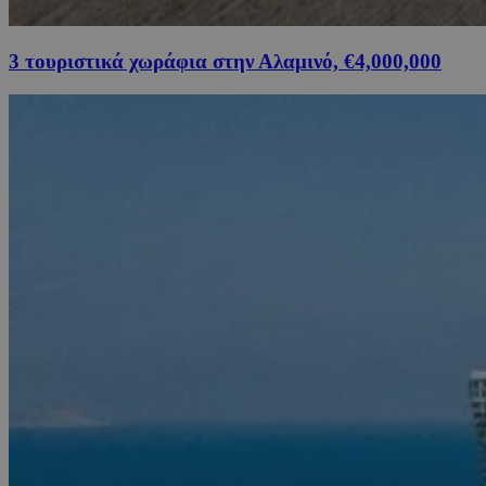
3 τουριστικά χωράφια στην Αλαμινό, €4,000,000