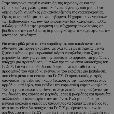
Στην σύγχρονη εποχή η ανάπτυξη της τεχνολογίας και της
εξειδικευμένης γνώσης αποτελούν παράγοντες, που μπορεί να
δημιουργούν συνθήκες για καταπολέμηση της γραφειοκρατίας.
Όμως τα αποτελέσματα είναι μηδαμινά. Η χρήση των εγγράφων,
των βεβαιώσεων και των πιστοποιητικών δεν καταργείται, αλλά
απλώς εμποδίζει την εφαρμογή της σύγχρονης τεχνολογίας να
βοηθήσει στην ευελιξία, τη δημιουργικότητα, την ταχύτητα και την
αποτελεσματικότητα.
Θα αναφερθώ μόνο σε ένα παράδειγμα, που αποδεικνύει την
αθανασία της γραφειοκρατίας, με όλα τα μειονεκτήματα. Το να
ζητήσει κάποιος μια ευρωπαϊκή κάρτα νοσηλείας είναι ζήτημα
μερικών λεπτών για να του την εκδώσει το αρμόδιο τμήμα. Όμως
υπάρχει μια προϋπόθεση. Ο αιτών πρέπει να είναι δικαιούχος του
Γε.Σ.Υ. Για να το αποδείξει αυτό πρέπει να αποταθεί στον
προσωπικό του γιατρό κι εκείνος να του εκδώσει μια βεβαίωση,
που είναι μέσα στα έντυπα του Γε.ΣΥ. Ο προσωπικός γιατρός
υπογράφει την βεβαίωση και ο δικαιούχος την παρουσιάζει στον
αρμόδιο υπάλληλο, που εκδίδει την ευρωπαϊκή κάρτα νοσηλείας.
‘Ετσι η γραφειοκρατία αυξάνει τα λίγα λεπτά, που χρειάζονται για
την έκδοση της κάρτας σε μερικές μέρες ή βδομάδες και προσθέτει
πολλαπλάσια ταλαιπωρία στον αιτούντα. Ενώ μπορούσε με
μεγάλη ευκολία ο αρμόδιος υπάλληλος να διαπιστώνει μόνος του
αν ο αιτών είναι δικαιούχος του Γε.Σ.Υ με έρευνα στο αρχείο
πληθυσμού ή του Γε.ΣΥ., που θα έπρεπε να είναι στη διάθεσή του.