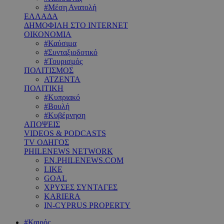
#Μέση Ανατολή
ΕΛΛΑΔΑ
ΔΗΜΟΦΙΛΗ ΣΤΟ INTERNET
ΟΙΚΟΝΟΜΙΑ
#Καύσιμα
#Συνταξιοδοτικό
#Τουρισμός
ΠΟΛΙΤΙΣΜΟΣ
ΑΤΖΕΝΤΑ
ΠΟΛΙΤΙΚΗ
#Κυπριακό
#Βουλή
#Κυβέρνηση
ΑΠΟΨΕΙΣ
VIDEOS & PODCASTS
TV ΟΔΗΓΟΣ
PHILENEWS NETWORK
EN.PHILENEWS.COM
LIKE
GOAL
ΧΡΥΣΕΣ ΣΥΝΤΑΓΕΣ
KARIERA
IN-CYPRUS PROPERTY
#Καιρός