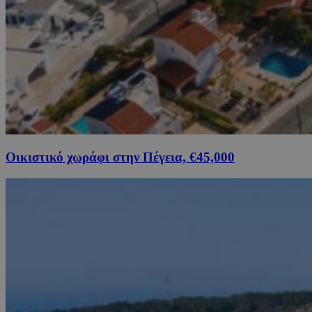
Οικιστικό χωράφι στην Πέγεια, €45,000