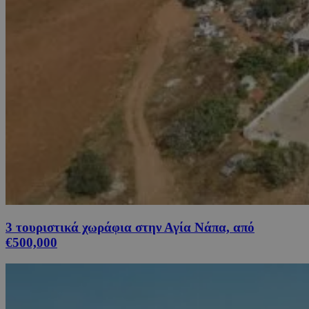
3 τουριστικά χωράφια στην Αγία Νάπα, από
€500,000