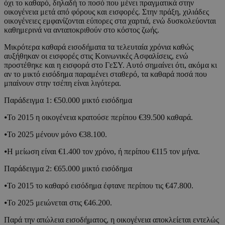
όχι το καθαρό, δηλαδή το ποσό που μένει πραγματικά στην
οικογένεια μετά από φόρους και εισφορές. Στην πράξη, χιλιάδες
οικογένειες εμφανίζονται εύπορες στα χαρτιά, ενώ δυσκολεύονται
καθημερινά να ανταποκριθούν στο κόστος ζωής.
Μικρότερα καθαρά εισοδήματα τα τελευταία χρόνια καθώς
αυξήθηκαν οι εισφορές στις Κοινωνικές Ασφαλίσεις, ενώ
προστέθηκε και η εισφορά στο ΓεΣΥ. Αυτό σημαίνει ότι, ακόμα κι
αν το μικτό εισόδημα παραμένει σταθερό, τα καθαρά ποσά που
μπαίνουν στην τσέπη είναι λιγότερα.
Παράδειγμα 1: €50.000 μικτό εισόδημα
⦁Το 2015 η οικογένεια κρατούσε περίπου €39.500 καθαρά.
⦁Το 2025 μένουν μόνο €38.100.
⦁Η μείωση είναι €1.400 τον χρόνο, ή περίπου €115 τον μήνα.
Παράδειγμα 2: €65.000 μικτό εισόδημα
⦁Το 2015 το καθαρό εισόδημα έφτανε περίπου τις €47.800.
⦁Το 2025 μειώνεται στις €46.200.
Παρά την απώλεια εισοδήματος, η οικογένεια αποκλείεται εντελώς