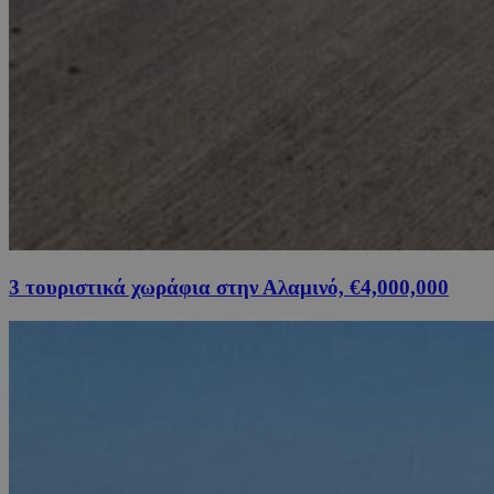
3 τουριστικά χωράφια στην Αλαμινό, €4,000,000