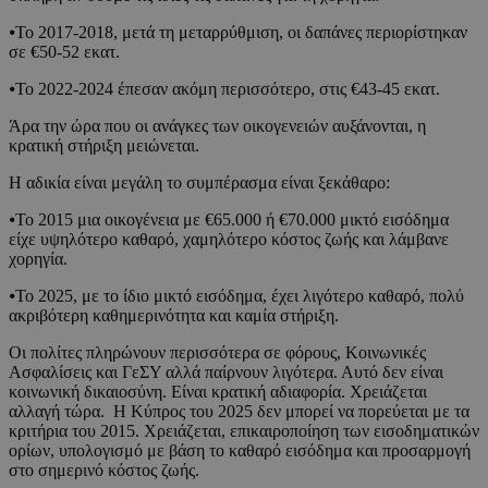
⦁Το 2017-2018, μετά τη μεταρρύθμιση, οι δαπάνες περιορίστηκαν
σε €50-52 εκατ.
⦁Το 2022-2024 έπεσαν ακόμη περισσότερο, στις €43-45 εκατ.
Άρα την ώρα που οι ανάγκες των οικογενειών αυξάνονται, η
κρατική στήριξη μειώνεται.
Η αδικία είναι μεγάλη το συμπέρασμα είναι ξεκάθαρο:
⦁Το 2015 μια οικογένεια με €65.000 ή €70.000 μικτό εισόδημα
είχε υψηλότερο καθαρό, χαμηλότερο κόστος ζωής και λάμβανε
χορηγία.
⦁Το 2025, με το ίδιο μικτό εισόδημα, έχει λιγότερο καθαρό, πολύ
ακριβότερη καθημερινότητα και καμία στήριξη.
Οι πολίτες πληρώνουν περισσότερα σε φόρους, Κοινωνικές
Ασφαλίσεις και ΓεΣΥ αλλά παίρνουν λιγότερα. Αυτό δεν είναι
κοινωνική δικαιοσύνη. Είναι κρατική αδιαφορία. Χρειάζεται
αλλαγή τώρα. Η Κύπρος του 2025 δεν μπορεί να πορεύεται με τα
κριτήρια του 2015. Χρειάζεται, επικαιροποίηση των εισοδηματικών
ορίων, υπολογισμό με βάση το καθαρό εισόδημα και προσαρμογή
στο σημερινό κόστος ζωής.