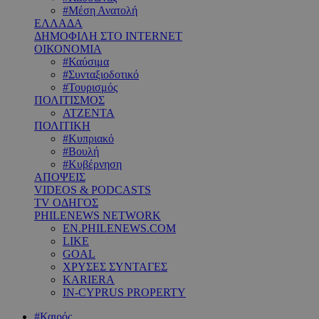
#Μέση Ανατολή
ΕΛΛΑΔΑ
ΔΗΜΟΦΙΛΗ ΣΤΟ INTERNET
ΟΙΚΟΝΟΜΙΑ
#Καύσιμα
#Συνταξιοδοτικό
#Τουρισμός
ΠΟΛΙΤΙΣΜΟΣ
ΑΤΖΕΝΤΑ
ΠΟΛΙΤΙΚΗ
#Κυπριακό
#Βουλή
#Κυβέρνηση
ΑΠΟΨΕΙΣ
VIDEOS & PODCASTS
TV ΟΔΗΓΟΣ
PHILENEWS NETWORK
EN.PHILENEWS.COM
LIKE
GOAL
ΧΡΥΣΕΣ ΣΥΝΤΑΓΕΣ
KARIERA
IN-CYPRUS PROPERTY
#Καιρός