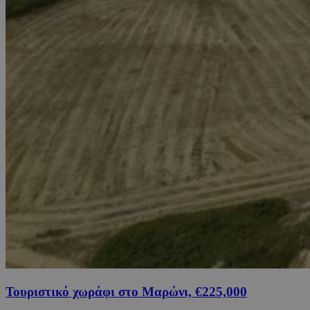
Τουριστικό χωράφι στο Μαρώνι, €225,000