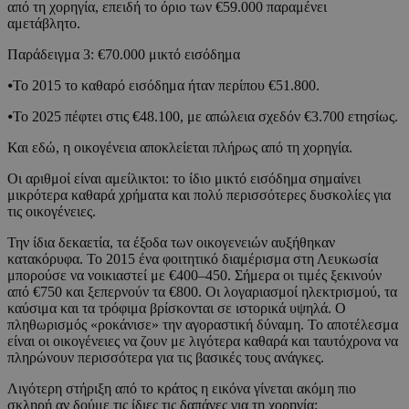
από τη χορηγία, επειδή το όριο των €59.000 παραμένει
αμετάβλητο.
Παράδειγμα 3: €70.000 μικτό εισόδημα
⦁Το 2015 το καθαρό εισόδημα ήταν περίπου €51.800.
⦁Το 2025 πέφτει στις €48.100, με απώλεια σχεδόν €3.700 ετησίως.
Και εδώ, η οικογένεια αποκλείεται πλήρως από τη χορηγία.
Οι αριθμοί είναι αμείλικτοι: το ίδιο μικτό εισόδημα σημαίνει
μικρότερα καθαρά χρήματα και πολύ περισσότερες δυσκολίες για
τις οικογένειες.
Την ίδια δεκαετία, τα έξοδα των οικογενειών αυξήθηκαν
κατακόρυφα. Το 2015 ένα φοιτητικό διαμέρισμα στη Λευκωσία
μπορούσε να νοικιαστεί με €400–450. Σήμερα οι τιμές ξεκινούν
από €750 και ξεπερνούν τα €800. Οι λογαριασμοί ηλεκτρισμού, τα
καύσιμα και τα τρόφιμα βρίσκονται σε ιστορικά υψηλά. Ο
πληθωρισμός «ροκάνισε» την αγοραστική δύναμη. Το αποτέλεσμα
είναι οι οικογένειες να ζουν με λιγότερα καθαρά και ταυτόχρονα να
πληρώνουν περισσότερα για τις βασικές τους ανάγκες.
Λιγότερη στήριξη από το κράτος η εικόνα γίνεται ακόμη πιο
σκληρή αν δούμε τις ίδιες τις δαπάνες για τη χορηγία: