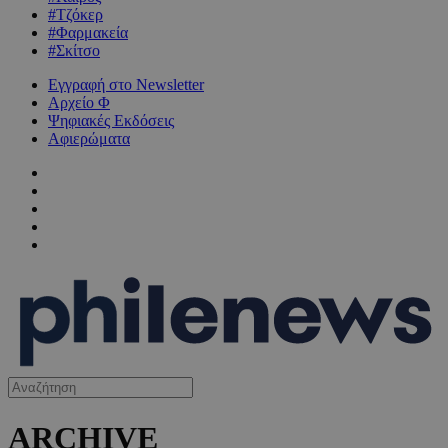
#Τζόκερ
#Φαρμακεία
#Σκίτσο
Εγγραφή στο Newsletter
Αρχείο Φ
Ψηφιακές Εκδόσεις
Αφιερώματα
ARCHIVE