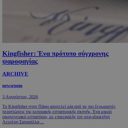
Kingfisher: Ένα πρότυπο σύγχρονης
ψαροφαγίας
ARCHIVE
newsroom
3 Αυγούστου, 2026
Το Kingfisher στην Πάφο αποτελεί μία από τις πιο ξεχωριστές
περιπτώσεις της κυπριακής εστιατορικής σκηνής. Ένα μικρό
οικογενειακό εστιατόριο, με επικεφαλής τον σεφ-ιδιοκτήτη
Λευτέρη Σαπαρίλλα,...