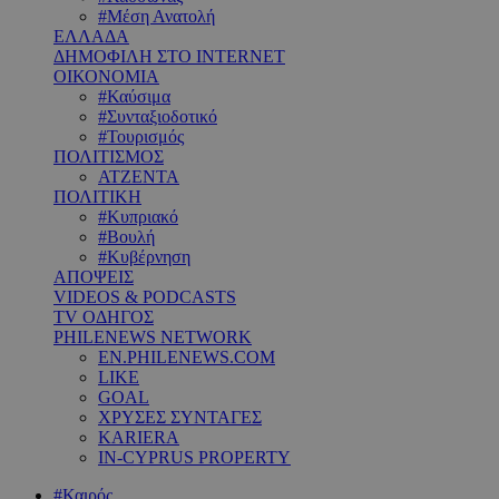
#Μέση Ανατολή
ΕΛΛΑΔΑ
ΔΗΜΟΦΙΛΗ ΣΤΟ INTERNET
ΟΙΚΟΝΟΜΙΑ
#Καύσιμα
#Συνταξιοδοτικό
#Τουρισμός
ΠΟΛΙΤΙΣΜΟΣ
ΑΤΖΕΝΤΑ
ΠΟΛΙΤΙΚΗ
#Κυπριακό
#Βουλή
#Κυβέρνηση
ΑΠΟΨΕΙΣ
VIDEOS & PODCASTS
TV ΟΔΗΓΟΣ
PHILENEWS NETWORK
EN.PHILENEWS.COM
LIKE
GOAL
ΧΡΥΣΕΣ ΣΥΝΤΑΓΕΣ
KARIERA
IN-CYPRUS PROPERTY
#Καιρός