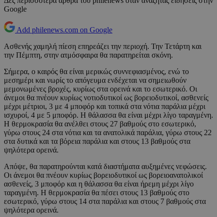
Δες περισσότερα άρθρα του philenews όταν αναζητάς ειδήσεις στην
Google
Add philenews.com on Google
Ασθενής χαμηλή πίεση επηρεάζει την περιοχή. Την Τετάρτη και
την Πέμπτη, στην ατμόσφαιρα θα παρατηρείται σκόνη.
Σήμερα, ο καιρός θα είναι μερικώς συννεφιασμένος, ενώ το
μεσημέρι και νωρίς το απόγευμα ενδέχεται να σημειωθούν
μεμονωμένες βροχές, κυρίως στα ορεινά και το εσωτερικό. Οι
άνεμοι θα πνέουν κυρίως νοτιοδυτικοί ως βορειοδυτικοί, ασθενείς
μέχρι μέτριοι, 3 με 4 μποφόρ και τοπικά στα νότια παράλια μέχρι
ισχυροί, 4 με 5 μποφόρ. Η θάλασσα θα είναι μέχρι λίγο ταραγμένη.
Η θερμοκρασία θα ανέλθει στους 27 βαθμούς στο εσωτερικό,
γύρω στους 24 στα νότια και τα ανατολικά παράλια, γύρω στους 22
στα δυτικά και τα βόρεια παράλια και στους 13 βαθμούς στα
ψηλότερα ορεινά.
Απόψε, θα παρατηρούνται κατά διαστήματα αυξημένες νεφώσεις.
Οι άνεμοι θα πνέουν κυρίως βορειοδυτικοί ως βορειοανατολικοί
ασθενείς, 3 μποφόρ και η θάλασσα θα είναι ήρεμη μέχρι λίγο
ταραγμένη. Η θερμοκρασία θα πέσει στους 13 βαθμούς στο
εσωτερικό, γύρω στους 14 στα παράλια και στους 7 βαθμούς στα
ψηλότερα ορεινά.