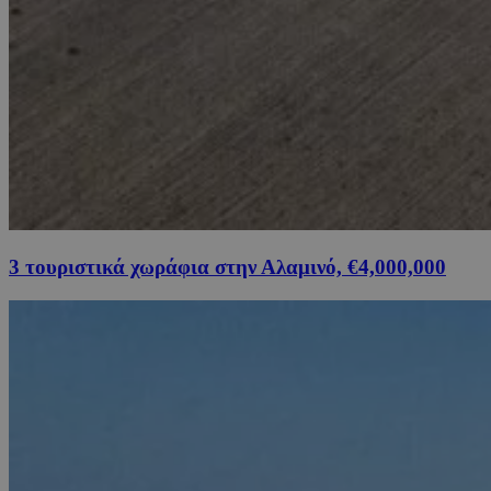
3 τουριστικά χωράφια στην Αλαμινό, €4,000,000