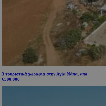
3 τουριστικά χωράφια στην Αγία Νάπα, από
€500,000