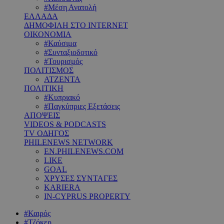
#Μέση Ανατολή
ΕΛΛΑΔΑ
ΔΗΜΟΦΙΛΗ ΣΤΟ INTERNET
ΟΙΚΟΝΟΜΙΑ
#Καύσιμα
#Συνταξιοδοτικό
#Τουρισμός
ΠΟΛΙΤΙΣΜΟΣ
ΑΤΖΕΝΤΑ
ΠΟΛΙΤΙΚΗ
#Κυπριακό
#Παγκύπριες Εξετάσεις
ΑΠΟΨΕΙΣ
VIDEOS & PODCASTS
TV ΟΔΗΓΟΣ
PHILENEWS NETWORK
EN.PHILENEWS.COM
LIKE
GOAL
ΧΡΥΣΕΣ ΣΥΝΤΑΓΕΣ
KARIERA
IN-CYPRUS PROPERTY
#Καιρός
#Τζόκερ