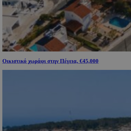
Οικιστικό χωράφι στην Πέγεια, €45,000