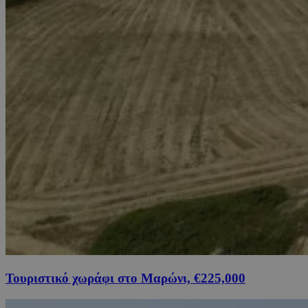
Τουριστικό χωράφι στο Μαρώνι, €225,000