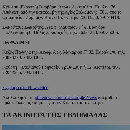
Χρίστου (Γιαννιού) Βαρβάρα, Λεωφ. Αποστόλου Παύλου 76.
Απέναντι από την κατακόμβη της Αγίας Σολωμονής, 50μ. από το
αρτοποιείο «Ζορπάς», Κάτω Πάφος, τηλ. 26633330, 99193418.
Σωκράτους Σωκράτης, Λεωφ. Μακαρίου Γ΄ & Ευαγόρα
Παλληκαρίδη 6, Πόλις Χρυσοχούς, τηλ. 26321253, 99725006.
ΠΑΡΑΛΙΜΝΙ
Κύζας Παναγιώτης, Λεωφ. Αρχ. Μακαρίου Γ΄ 82, Παραλίμνι, τηλ.
23823270, 23823308.
Κούρτη – Στυλιανού Γρηγορία, Γρίβα Διγενή 12, Λιοπέτρι, τηλ.
23942566, 99321414.
Εγγραφή στο Newsletter
Ακολουθήστε το
philenews.com στο Google News
και μάθετε
πρώτοι όλες τις ειδήσεις για την Κύπρο και τον κόσμο
ΤΑ ΑΚΙΝΗΤΑ ΤΗΣ ΕΒΔΟΜΑΔΑΣ