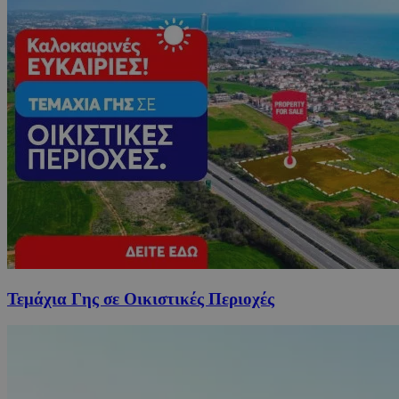
Τεμάχια Γης σε Οικιστικές Περιοχές