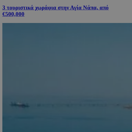
3 τουριστικά χωράφια στην Αγία Νάπα, από
€500,000