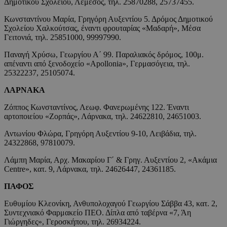
Δημοτικού Σχολείου, Λεμεσός, τηλ. 25870288, 25737455.
Κωνσταντίνου Μαρία, Γρηγόρη Αυξεντίου 5. Δρόμος Δημοτικού
Σχολείου Χαλκούτσας, έναντι φρουταρίας «Μαδαρή», Μέσα
Γειτονιά, τηλ. 25851000, 99997990.
Παναγή Χρύσω, Γεωργίου Α΄ 99. Παραλιακός δρόμος, 100μ.
απέναντι από ξενοδοχείο «Apollonia», Γερμασόγεια, τηλ.
25322237, 25105074.
ΛΑΡΝΑΚΑ
Ζόππος Κωνσταντίνος, Λεωφ. Φανερωμένης 122. Έναντι
αρτοποιείου «Ζορπάς», Λάρνακα, τηλ. 24622810, 24651003.
Αντωνίου Φλώρα, Γρηγόρη Αυξεντίου 9-10, Λειβάδια, τηλ.
24322868, 97810079.
Λάμπη Μαρία, Αρχ. Μακαρίου Γ΄ & Γρηγ. Αυξεντίου 2, «Ακάμια
Centre», κατ. 9, Λάρνακα, τηλ. 24626447, 24361185.
ΠΑΦΟΣ
Ευθυμίου Κλεονίκη, Ανθυπολοχαγού Γεωργίου Σάββα 43, κατ. 2,
Συντεχνιακό Φαρμακείο ΠΕΟ. Δίπλα από ταβέρνα «7, Άη
Γιώργηδες», Γεροσκήπου, τηλ. 26934224.