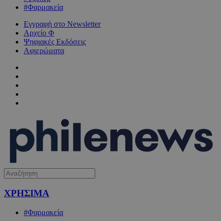
#Φαρμακεία
Εγγραφή στο Newsletter
Αρχείο Φ
Ψηφιακές Εκδόσεις
Αφιερώματα
ΧΡΗΣΙΜΑ
#Φαρμακεία