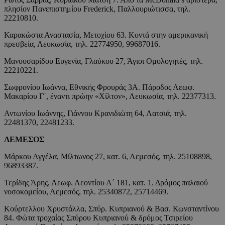
πλησίον Πανεπιστημίου Frederick, Παλλουριώτισσα, τηλ.
22210810.
Καρακώστα Αναστασία, Μετοχίου 63. Κοντά στην αμερικανική
πρεσβεία, Λευκωσία, τηλ. 22774950, 99687016.
Μανουσαρίδου Ευγενία, Γλαύκου 27, Άγιοι Ομολογητές, τηλ.
22210221.
Σωφρονίου Ιωάννα, Εθνικής Φρουράς 3Α. Πάροδος Λεωφ.
Μακαρίου Γ΄, έναντι πρώην «Χίλτον», Λευκωσία, τηλ. 22377313.
Αντωνίου Ιωάννης, Γιάννου Κρανιδιώτη 64, Λατσιά, τηλ.
22481370, 22481233.
ΛΕΜΕΣΟΣ
Μάρκου Αγγέλα, Μίλτωνος 27, κατ. 6, Λεμεσός, τηλ. 25108898,
96893387.
Τερίδης Άρης, Λεωφ. Λεοντίου Α΄ 181, κατ. 1. Δρόμος παλαιού
νοσοκομείου, Λεμεσός, τηλ. 25340872, 25714469.
Κούρτελλου Χρυστάλλα, Σπύρ. Κυπριανού & Βασ. Κωνσταντίνου
84. Φώτα τροχαίας Σπύρου Κυπριανού & δρόμος Τσιρείου