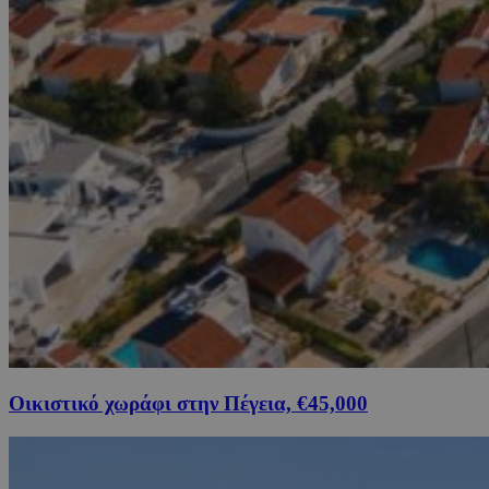
Οικιστικό χωράφι στην Πέγεια, €45,000