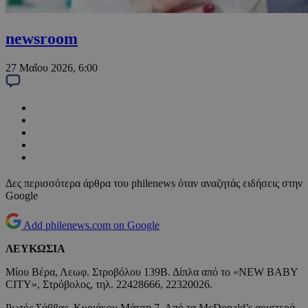
newsroom
27 Μαΐου 2026, 6:00
Δες περισσότερα άρθρα του philenews όταν αναζητάς ειδήσεις στην
Google
Add philenews.com on Google
ΛΕΥΚΩΣΙΑ
Μίου Βέρα, Λεωφ. Στροβόλου 139Β. Δίπλα από το «NEW BABY
CITY», Στρόβολος, τηλ. 22428666, 22320026.
Ρωτός Σάββας, Κυριάκου Μάτση 7. Από τα McDonald’s αριστερά,