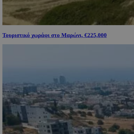
Τουριστικό χωράφι στο Μαρώνι, €225,000