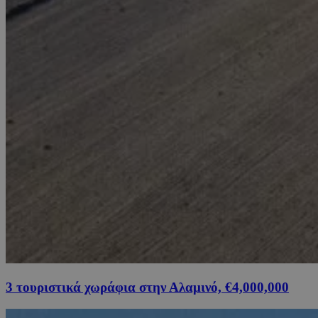
3 τουριστικά χωράφια στην Αλαμινό, €4,000,000