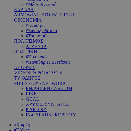
#Μέση Ανατολή
ΕΛΛΑΔΑ
ΔΗΜΟΦΙΛΗ ΣΤΟ INTERNET
ΟΙΚΟΝΟΜΙΑ
#Καύσιμα
#Συνταξιοδοτικό
#Τουρισμός
ΠΟΛΙΤΙΣΜΟΣ
ΑΤΖΕΝΤΑ
ΠΟΛΙΤΙΚΗ
#Κυπριακό
#Παγκύπριες Εξετάσεις
ΑΠΟΨΕΙΣ
VIDEOS & PODCASTS
TV ΟΔΗΓΟΣ
PHILENEWS NETWORK
EN.PHILENEWS.COM
LIKE
GOAL
ΧΡΥΣΕΣ ΣΥΝΤΑΓΕΣ
KARIERA
IN-CYPRUS PROPERTY
#Καιρός
#Τζόκερ