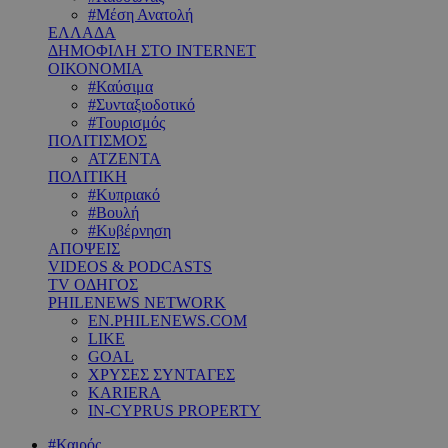
#Μέση Ανατολή
ΕΛΛΑΔΑ
ΔΗΜΟΦΙΛΗ ΣΤΟ INTERNET
ΟΙΚΟΝΟΜΙΑ
#Καύσιμα
#Συνταξιοδοτικό
#Τουρισμός
ΠΟΛΙΤΙΣΜΟΣ
ΑΤΖΕΝΤΑ
ΠΟΛΙΤΙΚΗ
#Κυπριακό
#Βουλή
#Κυβέρνηση
ΑΠΟΨΕΙΣ
VIDEOS & PODCASTS
TV ΟΔΗΓΟΣ
PHILENEWS NETWORK
EN.PHILENEWS.COM
LIKE
GOAL
ΧΡΥΣΕΣ ΣΥΝΤΑΓΕΣ
KARIERA
IN-CYPRUS PROPERTY
#Καιρός