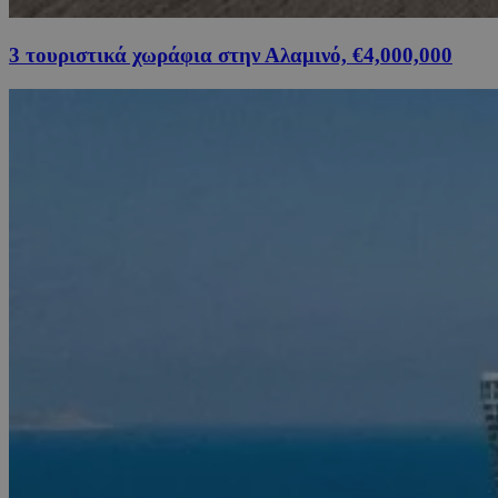
3 τουριστικά χωράφια στην Αλαμινό, €4,000,000