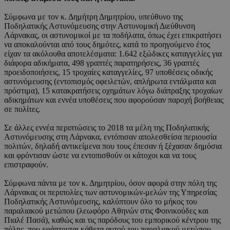
Σύμφωνα με τον κ. Δημήτρη Δημητρίου, υπεύθυνο της
Ποδηλατικής Αστυνόμευσης στην Αστυνομική Διεύθυνση
Λάρνακας, οι αστυνομικοί με τα ποδήλατα, όπως έχει επικρατήσει
να αποκαλούνται από τους δημότες, κατά το προηγούμενο έτος
είχαν τα ακόλουθα αποτελέσματα: 1.642 εξώδικες καταγγελίες για
διάφορα αδικήματα, 498 γραπτές παρατηρήσεις, 36 γραπτές
προειδοποιήσεις, 15 τροχαίες καταγγελίες, 97 υποθέσεις οδικής
αστυνόμευσης (εντοπισμός οφειλετών, απλήρωτα εντάλματα και
πρόστιμα), 15 κατακρατήσεις οχημάτων λόγω διάπραξης τροχαίων
αδικημάτων και εννέα υποθέσεις που αφορούσαν παροχή βοήθειας
σε πολίτες.
Σε άλλες εννέα περιπτώσεις το 2018 τα μέλη της Ποδηλατικής
Αστυνόμευσης στη Λάρνακα, εντόπισαν απολεσθείσα περιουσία
πολιτών, δηλαδή αντικείμενα που τους έπεσαν ή ξέχασαν δημόσια
και φρόντισαν ώστε να εντοπισθούν οι κάτοχοι και να τους
επιστραφούν.
Σύμφωνα πάντα με τον κ. Δημητρίου, όσον αφορά στην πόλη της
Λάρνακας οι περιπολίες των αστυνομικών-μελών της Υπηρεσίας
Ποδηλατικής Αστυνόμευσης, καλύπτουν όλο το μήκος του
παραλιακού μετώπου (λεωφόρο Αθηνών στις Φοινικούδες και
Πιαλέ Πασά), καθώς και τις παρόδους του εμπορικού κέντρου της
πόλης, που εφάπτονται κάθετα αυτού του παραλιακού μετώπου.