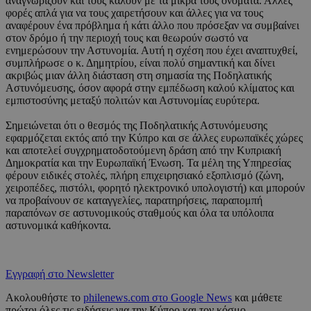
αναγνωρίζουν και τους καλούν με τα μικρά τους ονόματα. Άλλες
φορές απλά για να τους χαιρετήσουν και άλλες για να τους
αναφέρουν ένα πρόβλημα ή κάτι άλλο που πρόσεξαν να συμβαίνει
στον δρόμο ή την περιοχή τους και θεωρούν σωστό να
ενημερώσουν την Αστυνομία. Αυτή η σχέση που έχει αναπτυχθεί,
συμπλήρωσε ο κ. Δημητρίου, είναι πολύ σημαντική και δίνει
ακριβώς μιαν άλλη διάσταση στη σημασία της Ποδηλατικής
Αστυνόμευσης, όσον αφορά στην εμπέδωση καλού κλίματος και
εμπιστοσύνης μεταξύ πολιτών και Αστυνομίας ευρύτερα.
Σημειώνεται ότι ο θεσμός της Ποδηλατικής Αστυνόμευσης
εφαρμόζεται εκτός από την Κύπρο και σε άλλες ευρωπαϊκές χώρες
και αποτελεί συγχρηματοδοτούμενη δράση από την Κυπριακή
Δημοκρατία και την Ευρωπαϊκή Ένωση. Τα μέλη της Υπηρεσίας
φέρουν ειδικές στολές, πλήρη επιχειρησιακό εξοπλισμό (ζώνη,
χειροπέδες, πιστόλι, φορητό ηλεκτρονικό υπολογιστή) και μπορούν
να προβαίνουν σε καταγγελίες, παρατηρήσεις, παραπομπή
παραπόνων σε αστυνομικούς σταθμούς και όλα τα υπόλοιπα
αστυνομικά καθήκοντα.
Εγγραφή στο Newsletter
Ακολουθήστε το
philenews.com στο Google News
και μάθετε
πρώτοι όλες τις ειδήσεις για την Κύπρο και τον κόσμο