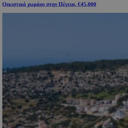
Οικιστικό χωράφι στην Πέγεια, €45,000