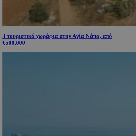
3 τουριστικά χωράφια στην Αγία Νάπα, από
€500,000