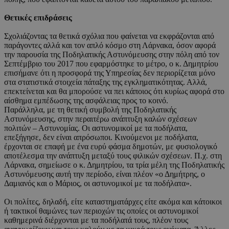
Θετικές επιδράσεις
Σχολιάζοντας τα θετικά σχόλια που φαίνεται να εκφράζονται από
παράγοντες αλλά και τον απλό κόσμο στη Λάρνακα, όσον αφορά
την παρουσία της Ποδηλατικής Αστυνόμευσης στην πόλη από τον
Σεπτέμβριο του 2017 που εφαρμόστηκε το μέτρο, ο κ. Δημητρίου
επισήμανε ότι η προσφορά της Υπηρεσίας δεν περιορίζεται μόνο
στα στατιστικά στοιχεία πάταξης της εγκληματικότητας. Αλλά,
επεκτείνεται και θα μπορούσε να πει κάποιος ότι κυρίως αφορά στο
αίσθημα εμπέδωσης της ασφάλειας προς το κοινό.
Παράλληλα, με τη θετική συμβολή της Ποδηλατικής
Αστυνόμευσης, στην περαιτέρω ανάπτυξη καλών σχέσεων
πολιτών – Αστυνομίας. Οι αστυνομικοί με τα ποδήλατα,
επεξήγησε, δεν είναι απρόσωποι. Κινούμενοι με ποδήλατα,
έρχονται σε επαφή με ένα ευρύ φάσμα δημοτών, με φυσιολογικό
αποτέλεσμα την ανάπτυξη μεταξύ τους φιλικών σχέσεων. Π.χ. στη
Λάρνακα, σημείωσε ο κ. Δημητρίου, τα τρία μέλη της Ποδηλατικής
Αστυνόμευσης αυτή την περίοδο, είναι πλέον «ο Δημήτρης, ο
Δαμιανός και ο Μάριος, οι αστυνομικοί με τα ποδήλατα».
Οι πολίτες, δηλαδή, είτε καταστηματάρχες είτε ακόμα και κάτοικοι
ή τακτικοί θαμώνες των περιοχών τις οποίες οι αστυνομικοί
καθημερινά διέρχονται με τα ποδήλατά τους, πλέον τους