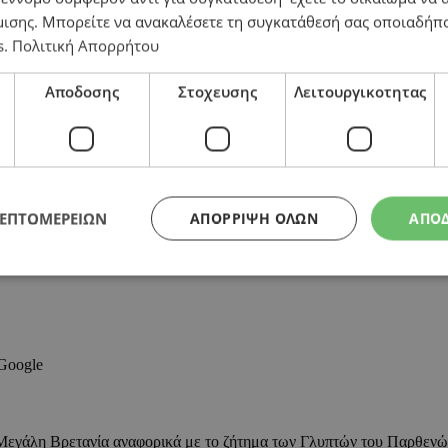
μισης
. Μπορείτε να ανακαλέσετε τη συγκατάθεσή σας οποιαδήπο
s
.
Πολιτική Απορρήτου
ίων η οριστική συμφωνία – Τι μένει να αποσαφηνιστε
Αποδοσης
Στοχευσης
Λειτουργικοτητας
ΛΕΠΤΟΜΕΡΕΙΩΝ
ΑΠΌΡΡΙΨΗ ΌΛΩΝ
ΑΠΟ
 Google
η Μεγάλη Βρετανία αναφορικά με το ζήτημα των Γλυπτών του Παρθενώ