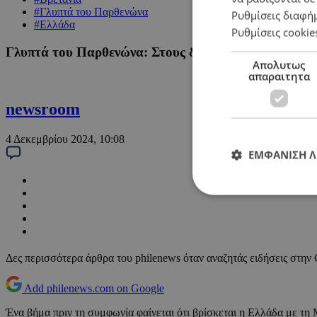
#Γλυπτά του Παρθενώνα
Ρυθμίσεις διαφή
#Ελλάδα
Ρυθμίσεις cookie
Γλυπτά του Παρθενώνα: Στους διευθυντές των Μουσε
Απολυτως
απαραιτητα
newsroom
4 Δεκεμβρίου 2024, 10:08
ΕΜΦΑΝΙΣΗ 
Δες περισσότερα άρθρα του philenews όταν αναζητάς ειδήσεις στην
Add philenews.com on Google
Ένα βήμα πριν τη συμφωνία φαίνεται ότι βρίσκεται η Ελλάδα με τ