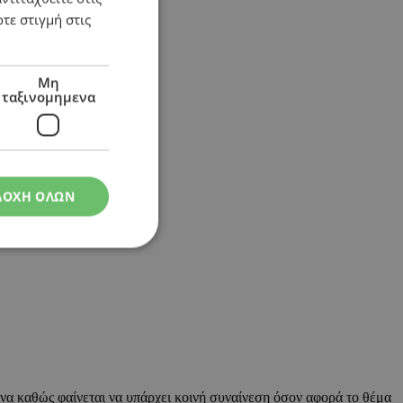
τε στιγμή στις
ί
Μη
ταξινομημενα
ΔΟΧΗ ΟΛΩΝ
να καθώς φαίνεται να υπάρχει κοινή συναίνεση όσον αφορά το θέμα