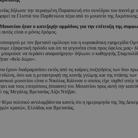
μφωνίας δήλωσε την περασμένη Παρασκευή στο συνέδριο του travel.gr
α χαρεί τα Γλυπτά του Παρθενώνα πέρα από το μουσείο της Ακρόπολης
 Μουσείου ήταν ο κατεξοχήν αρμόδιος για την επίτευξη της συμφω
 αυτός είναι ο μόνος δρόμος.
ωθυπουργού με τον βρετανό ομόλογο του η κυριακάτικη εφημερίδα Ομ
υμε εξαιρετική πρόοδο και ότι τα γεγονότα είναι προς όφελος μας» δ
α μπορούσε να περάσει απαρατήρητη» δήλωσε ο καθηγητής Σταμπολίδη
 ήταν «θείο δώρο».
να έχουν διαδραματίσει εκτός από τις καίριες συζητήσεις των δυο π
δώνη, όσο και η μεταστροφή της κοινής γνώμης και της στάσης των 
ανικού μουσείου είναι ο Νικόλας Κάλιναν ο οποίος είχε ταχθεί υπέρ 
ι και τους επιτρόπους (trustees) του Μουσείου προς αυτή την κατεύθ
ύ της Μεγάλης Βρετανίας Λίζα Ντήξαν.
 θέμα πολιτικό αντιλαμβάνεται κανείς ότι η ημερομηνία της 3ης Δεκ
χηγών κρατών, Ελλάδας και Βρετανίας.