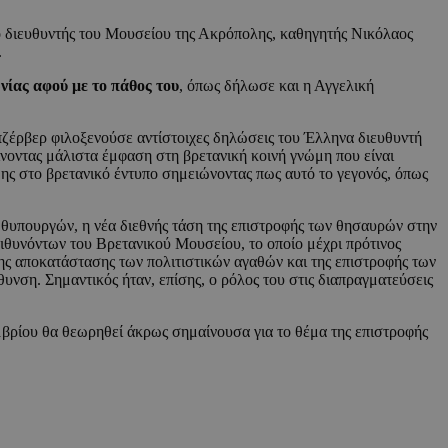
 ο διευθυντής του Μουσείου της Ακρόπολης, καθηγητής Νικόλαος
.
νίας αφού με το πάθος του
, όπως δήλωσε και η Αγγελική
πζέρβερ φιλοξενούσε αντίστοιχες δηλώσεις του Έλληνα διευθυντή
ίνοντας μάλιστα έμφαση στη βρετανική κοινή γνώμη που είναι
ς στο βρετανικό έντυπο σημειώνοντας πως αυτό το γεγονός, όπως
ρωθυπουργών, η νέα διεθνής τάση της επιστροφής των θησαυρών στην
ιθυνόντων του Βρετανικού Μουσείου, το οποίο μέχρι πρότινος
της αποκατάστασης των πολιτιστικών αγαθών και της επιστροφής των
υνση. Σημαντικός ήταν, επίσης, ο ρόλος του στις διαπραγματεύσεις
εμβρίου θα θεωρηθεί άκρως σημαίνουσα για το θέμα της επιστροφής