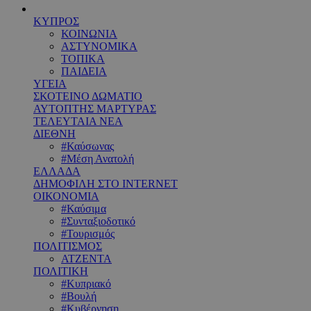
ΚΥΠΡΟΣ
ΚΟΙΝΩΝΙΑ
ΑΣΤΥΝΟΜΙΚΑ
ΤΟΠΙΚΑ
ΠΑΙΔΕΙΑ
ΥΓΕΙΑ
ΣΚΟΤΕΙΝΟ ΔΩΜΑΤΙΟ
ΑΥΤΟΠΤΗΣ ΜΑΡΤΥΡΑΣ
ΤΕΛΕΥΤΑΙΑ ΝΕΑ
ΔΙΕΘΝΗ
#Καύσωνας
#Μέση Ανατολή
ΕΛΛΑΔΑ
ΔΗΜΟΦΙΛΗ ΣΤΟ INTERNET
ΟΙΚΟΝΟΜΙΑ
#Καύσιμα
#Συνταξιοδοτικό
#Τουρισμός
ΠΟΛΙΤΙΣΜΟΣ
ΑΤΖΕΝΤΑ
ΠΟΛΙΤΙΚΗ
#Κυπριακό
#Βουλή
#Κυβέρνηση