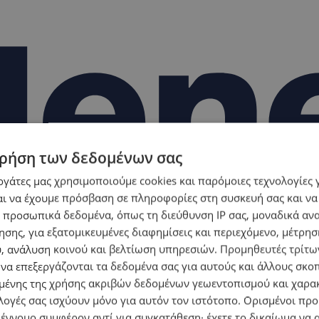
ρήση των δεδομένων σας
εργάτες μας χρησιμοποιούμε cookies και παρόμοιες τεχνολογίες 
ι να έχουμε πρόσβαση σε πληροφορίες στη συσκευή σας και να
 προσωπικά δεδομένα, όπως τη διεύθυνση IP σας, μοναδικά αν
σης, για εξατομικευμένες διαφημίσεις και περιεχόμενο, μέτρη
υ, ανάλυση κοινού και βελτίωση υπηρεσιών.
Προμηθευτές τρίτων
 να επεξεργάζονται τα δεδομένα σας για αυτούς και άλλους σκο
ένης της χρήσης ακριβών δεδομένων γεωεντοπισμού και χαρα
λογές σας ισχύουν μόνο για αυτόν τον ιστότοπο. Ορισμένοι πρ
 έννομο συμφέρον αντί για συγκατάθεση· έχετε το δικαίωμα να α