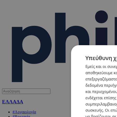
Υπεύθυνη χ
Εμείς και οι συν
αποθηκεύουμε κα
επεξεργαζόμαστε
δεδομένα περιήγη
και περιεχομένο
ενδέχεται επίσης
ΕΛΛΑΔΑ
συμπεριλαμβανομ
συσκευής. Οι επι
#Αρχαιολογία
να βασίζονται σε
#Βρετανία