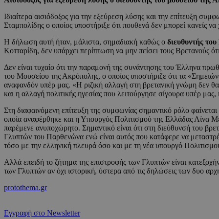
Ιδιαίτερα αισιόδοξος για την εξεύρεση λύσης και την επίτευξη συ
Σταμπολίδης ο οποίος υποστήριξε ότι πουθενά δεν μπορεί κανείς ν
Η δήλωση αυτή ήταν, μάλιστα, σημαδιακή καθώς ο
διευθυντής του
Κοτταρίδη, δεν υπάρχει περίπτωση να μην πείσει τους Βρετανούς ότι
Δεν είναι τυχαίο ότι την παραμονή της συνάντησης του Έλληνα πρ
του Μουσείου της Ακρόπολης, ο οποίος υποστήριζε ότι τα «Σημειώνο
αναφανδόν υπέρ μας. «Η ριζική αλλαγή στη βρετανική γνώμη δεν θ
και η αλλαγή πολιτικής ηγεσίας που λειτούργησε σίγουρα υπέρ μας,
Στη διαφαινόμενη επίτευξη της συμφωνίας σημαντικό ρόλο φαίνεται 
οποία αναφέρθηκε και η Υπουργός Πολιτισμού της Ελλάδας Λίνα Μεν
παρέμενε ανυποχώρητο. Σημαντικό είναι ότι στη διεύθυνσή του βρετ
Γλυπτών του Παρθενώνα ενώ είναι αυτός που κατάφερε να μεταστρέψε
τόσο με την ελληνική πλευρά όσο και με τη νέα υπουργό Πολιτισμο
Αλλά επειδή το ζήτημα της επιστροφής των Γλυπτών είναι κατεξοχήν
των Γλυπτών αν όχι ιστορική, ύστερα από τις δηλώσεις των δυο αρ
protothema.gr
Εγγραφή στο Newsletter