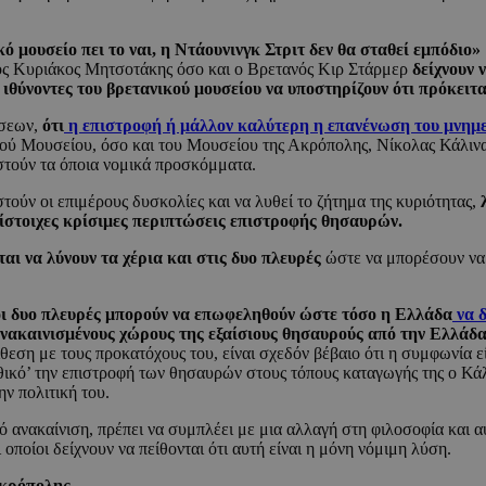
ό μουσείο πει το ναι, η Ντάουνινγκ Στριτ δεν θα σταθεί εμπόδιο»
ός Κυριάκος Μητσοτάκης όσο και ο Βρετανός Κιρ Στάρμερ
δείχνουν 
ιθύνοντες του βρετανικού μουσείου να υποστηρίζουν ότι πρόκειται
ήσεων,
ότι
η επιστροφή ή μάλλον καλύτερη η επανένωση του μνημ
ικού Μουσείου, όσο και του Μουσείου της Ακρόπολης, Νίκολας Κάλιν
αστούν τα όποια νομικά προσκόμματα.
ούν οι επιμέρους δυσκολίες και να λυθεί το ζήτημα της κυριότητας,
λ
ίστοιχες κρίσιμες περιπτώσεις επιστροφής θησαυρών.
αι να λύνουν τα χέρια και στις δυο πλευρές
ώστε να μπορέσουν να 
 οι δυο πλευρές μπορούν να επωφεληθούν ώστε τόσο η Ελλάδα
να δ
ανακαινισμένους χώρους της εξαίσιους θησαυρούς από την Ελλάδα
θεση με τους προκατόχους του, είναι σχεδόν βέβαιο ότι η συμφωνία 
θικό’ την επιστροφή των θησαυρών στους τόπους καταγωγής της ο Κάλι
ν πολιτική του.
νακαίνιση, πρέπει να συμπλέει με μια αλλαγή στη φιλοσοφία και αυτ
 οποίοι δείχνουν να πείθονται ότι αυτή είναι η μόνη νόμιμη λύση.
Ακρόπολης