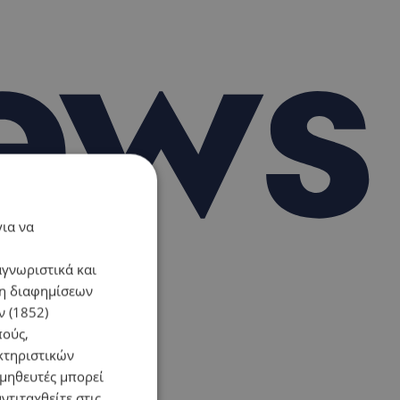
για να
αγνωριστικά και
ση διαφημίσεων
 (1852)
πούς,
κτηριστικών
ομηθευτές μπορεί
ντιταχθείτε στις