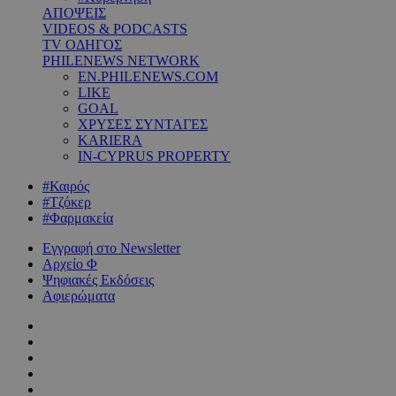
ΑΠΟΨΕΙΣ
VIDEOS & PODCASTS
TV ΟΔΗΓΟΣ
PHILENEWS NETWORK
EN.PHILENEWS.COM
LIKE
GOAL
ΧΡΥΣΕΣ ΣΥΝΤΑΓΕΣ
KARIERA
IN-CYPRUS PROPERTY
#Καιρός
#Τζόκερ
#Φαρμακεία
Εγγραφή στο Newsletter
Αρχείο Φ
Ψηφιακές Εκδόσεις
Αφιερώματα