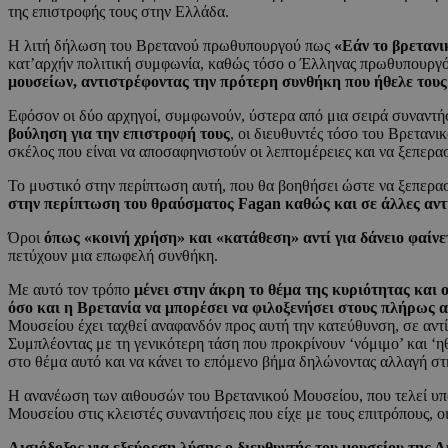
της επιστροφής τους στην Ελλάδα.
Η λιτή δήλωση του Βρετανού πρωθυπουργού πως
«Εάν το βρετανικ
κατ’αρχήν πολιτική συμφωνία, καθώς τόσο ο Έλληνας πρωθυπουργ
μουσείων, αντιστρέφοντας την πρότερη συνθήκη που ήθελε τους 
Εφόσον οι δύο αρχηγοί, συμφωνούν, ύστερα από μια σειρά συναντ
βούληση για την επιστροφή τους
, οι διευθυντές τόσο του Βρεταν
σκέλος που είναι να αποσαφηνιστούν οι λεπτομέρειες και να ξεπερ
Το μυστικό στην περίπτωση αυτή, που θα βοηθήσει ώστε να ξεπεραστ
στην περίπτωση του θραύσματος Fagan καθώς και σε άλλες αντ
Όροι
όπως «κοινή χρήση» και «κατάθεση» αντί για δάνειο φαίνετ
πετύχουν μια επωφελή συνθήκη.
Με αυτό τον τρόπο
μένει στην άκρη το θέμα της κυριότητας και
όσο και η Βρετανία να μπορέσει να φιλοξενήσει στους πλήρως 
Μουσείου έχει ταχθεί αναφανδόν προς αυτή την κατεύθυνση, σε αντί
Συμπλέοντας με τη γενικότερη τάση που προκρίνουν ‘νόμιμο’ και ‘η
στο θέμα αυτό και να κάνει το επόμενο βήμα δηλώνοντας αλλαγή στη
Η ανανέωση των αιθουσών του Βρετανικού Μουσείου, που τελεί υπό α
Μουσείου στις κλειστές συναντήσεις που είχε με τους επιτρόπους, οι
Αισιόδοξος για εξεύρεση λύσης ο διευθυντής του μουσείου της 