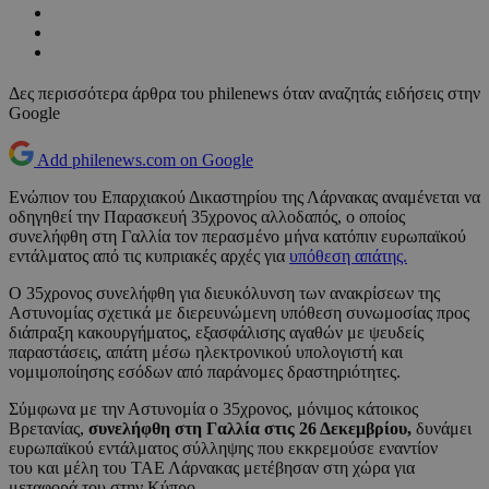
Δες περισσότερα άρθρα του philenews όταν αναζητάς ειδήσεις στην
Google
Add philenews.com on Google
Ενώπιον του Επαρχιακού Δικαστηρίου της Λάρνακας αναμένεται να
οδηγηθεί την Παρασκευή 35χρονος αλλοδαπός, ο οποίος
συνελήφθη στη Γαλλία τον περασμένο μήνα κατόπιν ευρωπαϊκού
εντάλματος από τις κυπριακές αρχές για
υπόθεση απάτης.
Ο 35χρονος συνελήφθη για διευκόλυνση των ανακρίσεων της
Αστυνομίας σχετικά με διερευνώμενη υπόθεση συνωμοσίας προς
διάπραξη κακουργήματος, εξασφάλισης αγαθών με ψευδείς
παραστάσεις, απάτη μέσω ηλεκτρονικού υπολογιστή και
νομιμοποίησης εσόδων από παράνομες δραστηριότητες.
Σύμφωνα με την Αστυνομία ο 35χρονος, μόνιμος κάτοικος
Βρετανίας,
συνελήφθη στη Γαλλία στις 26 Δεκεμβρίου,
δυνάμει
ευρωπαϊκού εντάλματος σύλληψης που εκκρεμούσε εναντίον
του και μέλη του ΤΑΕ Λάρνακας μετέβησαν στη χώρα για
μεταφορά του στην Κύπρο.