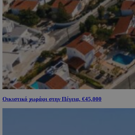
Οικιστικό χωράφι στην Πέγεια, €45,000