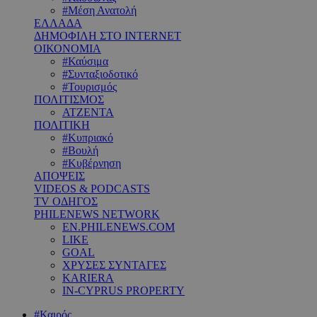
#Μέση Ανατολή
ΕΛΛΑΔΑ
ΔΗΜΟΦΙΛΗ ΣΤΟ INTERNET
ΟΙΚΟΝΟΜΙΑ
#Καύσιμα
#Συνταξιοδοτικό
#Τουρισμός
ΠΟΛΙΤΙΣΜΟΣ
ΑΤΖΕΝΤΑ
ΠΟΛΙΤΙΚΗ
#Κυπριακό
#Βουλή
#Κυβέρνηση
ΑΠΟΨΕΙΣ
VIDEOS & PODCASTS
TV ΟΔΗΓΟΣ
PHILENEWS NETWORK
EN.PHILENEWS.COM
LIKE
GOAL
ΧΡΥΣΕΣ ΣΥΝΤΑΓΕΣ
KARIERA
IN-CYPRUS PROPERTY
#Καιρός