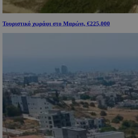
Τουριστικό χωράφι στο Μαρώνι, €225,000