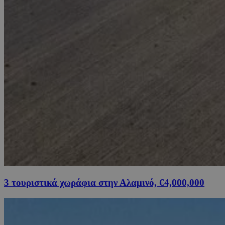
3 τουριστικά χωράφια στην Αλαμινό, €4,000,000