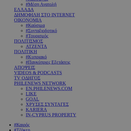
#Μέση Ανατολή
ΕΛΛΑΔΑ
ΔΗΜΟΦΙΛΗ ΣΤΟ INTERNET
ΟΙΚΟΝΟΜΙΑ
#Καύσιμα
#Συνταξιοδοτικό
#Τουρισμός
ΠΟΛΙΤΙΣΜΟΣ
ΑΤΖΕΝΤΑ
ΠΟΛΙΤΙΚΗ
#Κυπριακό
#Παγκύπριες Εξετάσεις
ΑΠΟΨΕΙΣ
VIDEOS & PODCASTS
TV ΟΔΗΓΟΣ
PHILENEWS NETWORK
EN.PHILENEWS.COM
LIKE
GOAL
ΧΡΥΣΕΣ ΣΥΝΤΑΓΕΣ
KARIERA
IN-CYPRUS PROPERTY
#Καιρός
#Τζόκερ