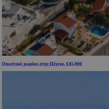
Οικιστικό χωράφι στην Πέγεια, €45,000