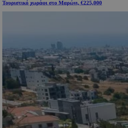
Τουριστικό χωράφι στο Μαρώνι, €225,000