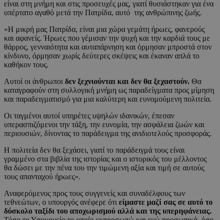
είναι στη μνήμη και στις προσευχές μας, γιατί θυσιάστηκαν για ένα
υπέρτατο αγαθό μετά την Πατρίδα, αυτό της ανθρώπινης ζωής.
«Η μικρή μας Πατρίδα, είναι μια χώρα γεμάτη ήρωες, φανερούς
και αφανείς. Ήρωες που γέμισαν την ψυχή και την καρδιά τους με
θάρρος, γενναιότητα και αυταπάρνηση και όρμησαν μπροστά στον
κίνδυνο, όρμησαν χωρίς δεύτερες σκέψεις και έκαναν απλά το
καθήκον τους.
Αυτοί οι άνθρωποι
δεν ξεχνιούνται και δεν θα ξεχαστούν.
Θα
καταγραφούν στη συλλογική μνήμη ως παραδείγματα προς μίμηση
και παραδειγματισμό για μια καλύτερη και ευνομούμενη πολιτεία.
Οι ταγμένοι αυτοί υπηρέτες υψηλών ιδανικών, έπεσαν
υπερασπιζόμενοι την τάξη, την ευνομία, την ασφάλεια ζωών και
περιουσιών, δίνοντας το παράδειγμα της ανιδιοτελούς προσφοράς.
Η πολιτεία δεν θα ξεχάσει, γιατί το παράδειγμά τους είναι
γραμμένο στα βιβλία της ιστορίας και ο ιστορικός του μέλλοντος
θα δώσει με την πένα του την τιμώμενη αξία και τιμή σε αυτούς
τους απανταχού ήρωες».
Αναφερόμενος προς τους συγγενείς και συναδέλφους των
τεθνεώτων, ο υπουργός ανέφερε ότι
είμαστε μαζί σας σε αυτό το
δύσκολο ταξίδι του αποχωρισμού αλλά και της υπερηφάνειας.
Τόσο το Υπουργείο το οποίο εκπροσωπώ και εγώ προσωπικά, όσο