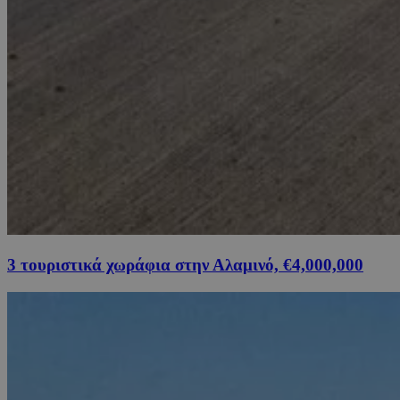
3 τουριστικά χωράφια στην Αλαμινό, €4,000,000