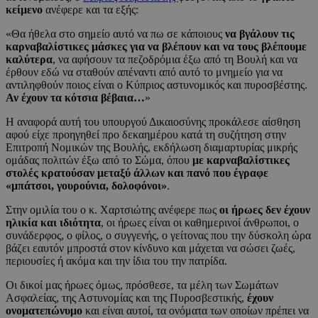
κείμενο
ανέφερε και τα εξής:
«Θα ήθελα στο σημείο αυτό να πω σε κάποιους
να βγάλουν τις
καρναβαλίστικες μάσκες για να βλέπουν και να τους βλέπουμε
καλύτερα
, να αφήσουν τα πεζοδρόμια έξω από τη Βουλή και να
έρθουν εδώ να σταθούν απέναντι από αυτό το μνημείο για να
αντιληφθούν ποιος είναι ο Κύπριος αστυνομικός και πυροσβέστης.
Αν έχουν τα κότσια βέβαια…
»
Η αναφορά αυτή του υπουργού Δικαιοσύνης προκάλεσε αίσθηση
αφού είχε προηγηθεί προ δεκαημέρου κατά τη συζήτηση στην
Επιτροπή Νομικών της Βουλής, εκδήλωση διαμαρτυρίας μικρής
ομάδας πολιτών έξω από το Σώμα, όπου
με καρναβαλίστικες
στολές κρατούσαν μεταξύ άλλων και πανό που έγραφε
«μπάτσοι, γουρούνια, δολοφόνοι»
.
Στην ομιλία του ο κ. Χαρτσιώτης ανέφερε πως
οι ήρωες δεν έχουν
ηλικία και ιδιότητα
, οι ήρωες είναι οι καθημερινοί άνθρωποι, ο
συνάδερφος, ο φίλος, ο συγγενής, ο γείτονας που την δύσκολη ώρα
βάζει εαυτόν μπροστά στον κίνδυνο και μάχεται να σώσει ζωές,
περιουσίες ή ακόμα και την ίδια του την πατρίδα.
Οι δικοί μας ήρωες όμως, πρόσθεσε, τα μέλη των Σωμάτων
Ασφαλείας, της Αστυνομίας και της Πυροσβεστικής,
έχουν
ονοματεπώνυμο
και είναι αυτοί, τα ονόματα των οποίων πρέπει να