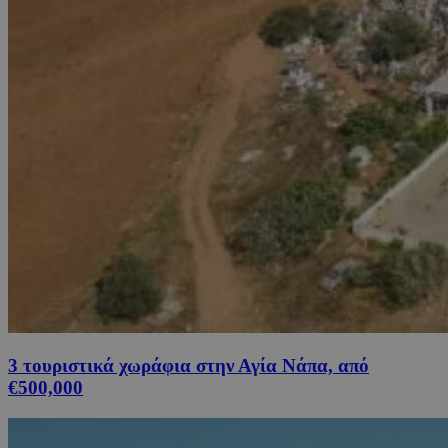
3 τουριστικά χωράφια στην Αγία Νάπα, από
€500,000