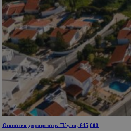
Οικιστικό χωράφι στην Πέγεια, €45,000