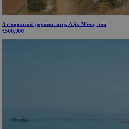
3 τουριστικά χωράφια στην Αγία Νάπα, από
€500,000