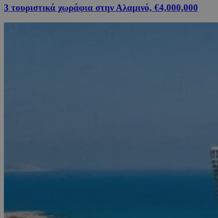
3 τουριστικά χωράφια στην Αλαμινό, €4,000,000