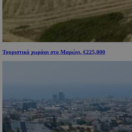
Τουριστικό χωράφι στο Μαρώνι, €225,000