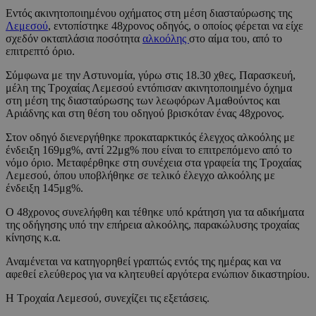
Εντός ακινητοποιημένου οχήματος στη μέση διασταύρωσης της
Λεμεσού
, εντοπίστηκε 48χρονος οδηγός, ο οποίος φέρεται να είχε
σχεδόν οκταπλάσια ποσότητα
αλκοόλης
στο αίμα του, από το
επιτρεπτό όριο.
Σύμφωνα με την Αστυνομία, γύρω στις 18.30 χθες, Παρασκευή,
μέλη της Τροχαίας Λεμεσού εντόπισαν ακινητοποιημένο όχημα
στη μέση της διασταύρωσης των λεωφόρων Αμαθούντος και
Αριάδνης και στη θέση του οδηγού βρισκόταν ένας 48χρονος.
Στον οδηγό διενεργήθηκε προκαταρκτικός έλεγχος αλκοόλης με
ένδειξη 169μg%, αντί 22μg% που είναι το επιτρεπόμενο από το
νόμο όριο. Μεταφέρθηκε στη συνέχεια στα γραφεία της Τροχαίας
Λεμεσού, όπου υποβλήθηκε σε τελικό έλεγχο αλκοόλης με
ένδειξη 145μg%.
Ο 48χρονος συνελήφθη και τέθηκε υπό κράτηση για τα αδικήματα
της οδήγησης υπό την επήρεια αλκοόλης, παρακώλυσης τροχαίας
κίνησης κ.α.
Αναμένεται να κατηγορηθεί γραπτώς εντός της ημέρας και να
αφεθεί ελεύθερος για να κλητευθεί αργότερα ενώπιον δικαστηρίου.
Η Τροχαία Λεμεσού, συνεχίζει τις εξετάσεις.