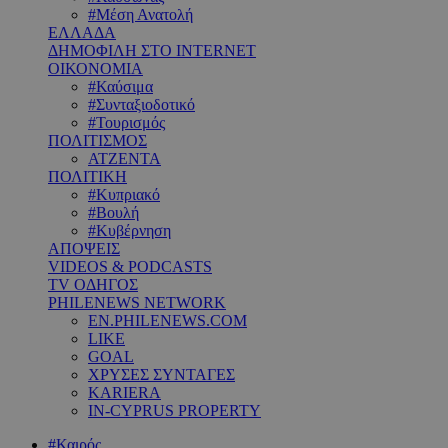
#Μέση Ανατολή
ΕΛΛΑΔΑ
ΔΗΜΟΦΙΛΗ ΣΤΟ INTERNET
ΟΙΚΟΝΟΜΙΑ
#Καύσιμα
#Συνταξιοδοτικό
#Τουρισμός
ΠΟΛΙΤΙΣΜΟΣ
ΑΤΖΕΝΤΑ
ΠΟΛΙΤΙΚΗ
#Κυπριακό
#Βουλή
#Κυβέρνηση
ΑΠΟΨΕΙΣ
VIDEOS & PODCASTS
TV ΟΔΗΓΟΣ
PHILENEWS NETWORK
EN.PHILENEWS.COM
LIKE
GOAL
ΧΡΥΣΕΣ ΣΥΝΤΑΓΕΣ
KARIERA
IN-CYPRUS PROPERTY
#Καιρός