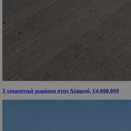
3 τουριστικά χωράφια στην Αλαμινό, €4,000,000