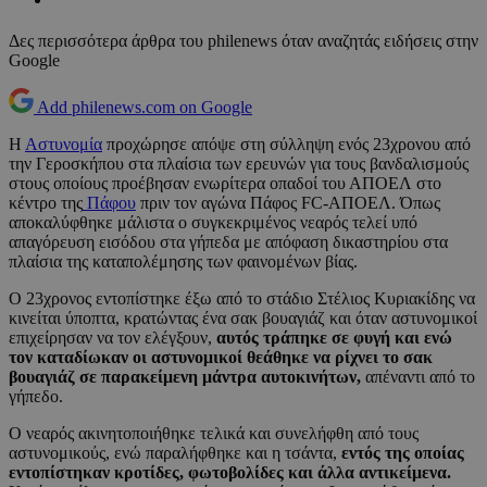
Δες περισσότερα άρθρα του philenews όταν αναζητάς ειδήσεις στην
Google
Add philenews.com on Google
Η
Αστυνομία
προχώρησε απόψε στη σύλληψη ενός 23χρονου από
την Γεροσκήπου στα πλαίσια των ερευνών για τους βανδαλισμούς
στους οποίους προέβησαν ενωρίτερα οπαδοί του ΑΠΟΕΛ στο
κέντρο της
Πάφου
πριν τον αγώνα Πάφος FC-ΑΠΟΕΛ. Όπως
αποκαλύφθηκε μάλιστα ο συγκεκριμένος νεαρός τελεί υπό
απαγόρευση εισόδου στα γήπεδα με απόφαση δικαστηρίου στα
πλαίσια της καταπολέμησης των φαινομένων βίας.
Ο 23χρονος εντοπίστηκε έξω από το στάδιο Στέλιος Κυριακίδης να
κινείται ύποπτα, κρατώντας ένα σακ βουαγιάζ και όταν αστυνομικοί
επιχείρησαν να τον ελέγξουν,
αυτός τράπηκε σε φυγή και ενώ
τον καταδίωκαν οι αστυνομικοί θεάθηκε να ρίχνει το σακ
βουαγιάζ σε παρακείμενη μάντρα αυτοκινήτων,
απέναντι από το
γήπεδο.
Ο νεαρός ακινητοποιήθηκε τελικά και συνελήφθη από τους
αστυνομικούς, ενώ παραλήφθηκε και η τσάντα,
εντός της οποίας
εντοπίστηκαν κροτίδες, φωτοβολίδες και άλλα αντικείμενα.