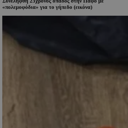
Συνελήφθη 23χρονος οπαδός στην Πάφο με
«πολεμοφόδια» για το γήπεδο (εικόνα)