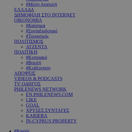
#Μέση Ανατολή
ΕΛΛΑΔΑ
ΔΗΜΟΦΙΛΗ ΣΤΟ INTERNET
ΟΙΚΟΝΟΜΙΑ
#Καύσιμα
#Συνταξιοδοτικό
#Τουρισμός
ΠΟΛΙΤΙΣΜΟΣ
ΑΤΖΕΝΤΑ
ΠΟΛΙΤΙΚΗ
#Κυπριακό
#Βουλή
#Κυβέρνηση
ΑΠΟΨΕΙΣ
VIDEOS & PODCASTS
TV ΟΔΗΓΟΣ
PHILENEWS NETWORK
EN.PHILENEWS.COM
LIKE
GOAL
ΧΡΥΣΕΣ ΣΥΝΤΑΓΕΣ
KARIERA
IN-CYPRUS PROPERTY
#Καιρός