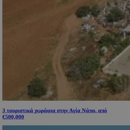
3 τουριστικά χωράφια στην Αγία Νάπα, από
€500,000