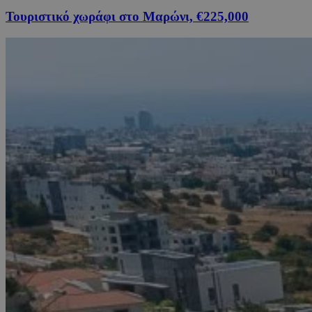
Τουριστικό χωράφι στο Μαρώνι, €225,000