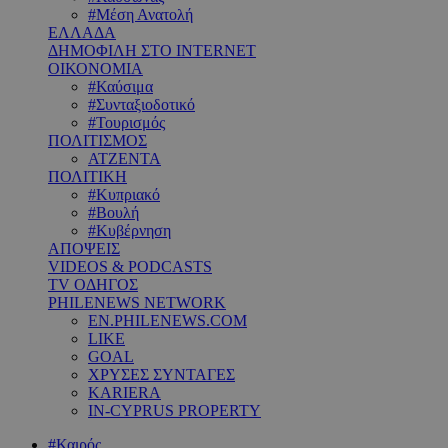
#Μέση Ανατολή
ΕΛΛΑΔΑ
ΔΗΜΟΦΙΛΗ ΣΤΟ INTERNET
ΟΙΚΟΝΟΜΙΑ
#Καύσιμα
#Συνταξιοδοτικό
#Τουρισμός
ΠΟΛΙΤΙΣΜΟΣ
ΑΤΖΕΝΤΑ
ΠΟΛΙΤΙΚΗ
#Κυπριακό
#Βουλή
#Κυβέρνηση
ΑΠΟΨΕΙΣ
VIDEOS & PODCASTS
TV ΟΔΗΓΟΣ
PHILENEWS NETWORK
EN.PHILENEWS.COM
LIKE
GOAL
ΧΡΥΣΕΣ ΣΥΝΤΑΓΕΣ
KARIERA
IN-CYPRUS PROPERTY
#Καιρός