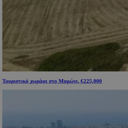
Τουριστικό χωράφι στο Μαρώνι, €225,000