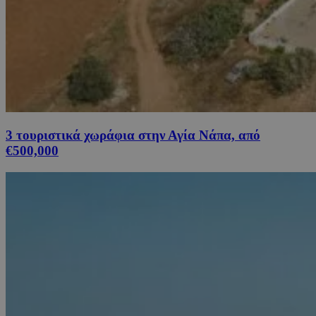
3 τουριστικά χωράφια στην Αγία Νάπα, από
€500,000