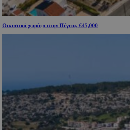
Οικιστικό χωράφι στην Πέγεια, €45,000