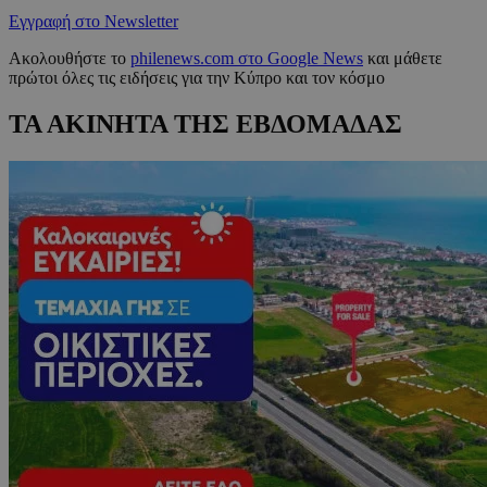
Εγγραφή στο Newsletter
Ακολουθήστε το
philenews.com στο Google News
και μάθετε
πρώτοι όλες τις ειδήσεις για την Κύπρο και τον κόσμο
ΤΑ ΑΚΙΝΗΤΑ ΤΗΣ ΕΒΔΟΜΑΔΑΣ