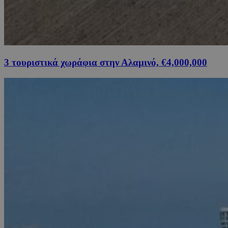
3 τουριστικά χωράφια στην Αλαμινό, €4,000,000