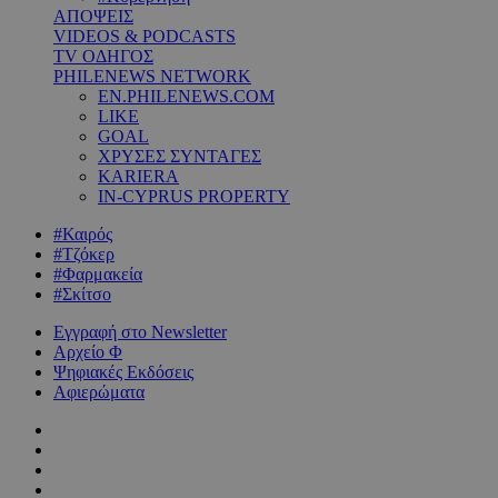
ΑΠΟΨΕΙΣ
VIDEOS & PODCASTS
TV ΟΔΗΓΟΣ
PHILENEWS NETWORK
EN.PHILENEWS.COM
LIKE
GOAL
ΧΡΥΣΕΣ ΣΥΝΤΑΓΕΣ
KARIERA
IN-CYPRUS PROPERTY
#Καιρός
#Τζόκερ
#Φαρμακεία
#Σκίτσο
Εγγραφή στο Newsletter
Αρχείο Φ
Ψηφιακές Εκδόσεις
Αφιερώματα