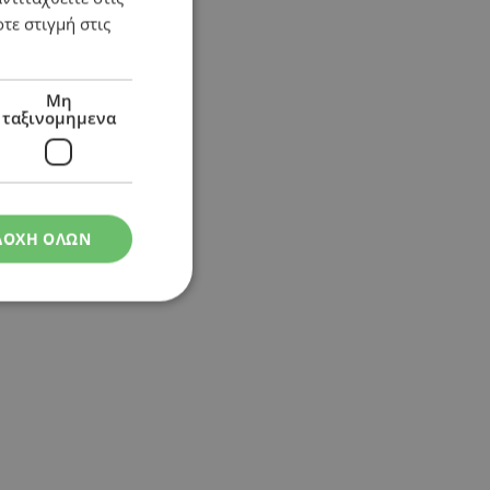
τε στιγμή στις
Μη
ταξινομημενα
ΔΟΧΗ ΟΛΩΝ