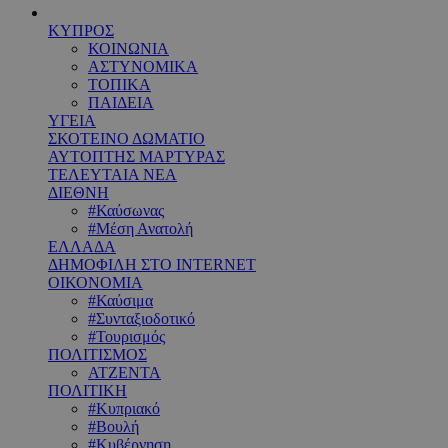
ΚΥΠΡΟΣ
ΚΟΙΝΩΝΙΑ
ΑΣΤΥΝΟΜΙΚΑ
ΤΟΠΙΚΑ
ΠΑΙΔΕΙΑ
ΥΓΕΙΑ
ΣΚΟΤΕΙΝΟ ΔΩΜΑΤΙΟ
ΑΥΤΟΠΤΗΣ ΜΑΡΤΥΡΑΣ
ΤΕΛΕΥΤΑΙΑ ΝΕΑ
ΔΙΕΘΝΗ
#Καύσωνας
#Μέση Ανατολή
ΕΛΛΑΔΑ
ΔΗΜΟΦΙΛΗ ΣΤΟ INTERNET
ΟΙΚΟΝΟΜΙΑ
#Καύσιμα
#Συνταξιοδοτικό
#Τουρισμός
ΠΟΛΙΤΙΣΜΟΣ
ΑΤΖΕΝΤΑ
ΠΟΛΙΤΙΚΗ
#Κυπριακό
#Βουλή
#Κυβέρνηση