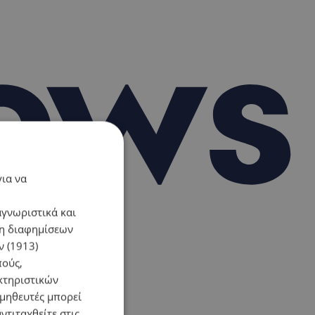
για να
αγνωριστικά και
ση διαφημίσεων
 (1913)
πούς,
κτηριστικών
ομηθευτές μπορεί
ντιταχθείτε στις