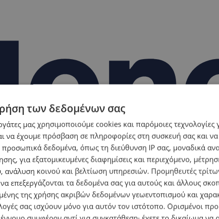
ρήση των δεδομένων σας
εργάτες μας χρησιμοποιούμε cookies και παρόμοιες τεχνολογίες 
ι να έχουμε πρόσβαση σε πληροφορίες στη συσκευή σας και να
 προσωπικά δεδομένα, όπως τη διεύθυνση IP σας, μοναδικά αν
σης, για εξατομικευμένες διαφημίσεις και περιεχόμενο, μέτρη
υ, ανάλυση κοινού και βελτίωση υπηρεσιών.
Προμηθευτές τρίτων
 να επεξεργάζονται τα δεδομένα σας για αυτούς και άλλους σκο
ένης της χρήσης ακριβών δεδομένων γεωεντοπισμού και χαρα
λογές σας ισχύουν μόνο για αυτόν τον ιστότοπο. Ορισμένοι πρ
 έννομο συμφέρον αντί για συγκατάθεση· έχετε το δικαίωμα να α