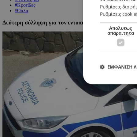
#Κροτίδες
Ρυθμίσεις διαφή
#Όπλα
Ρυθμίσεις cookie
Δεύτερη σύλληψη για τον εντοπισμό κροτίδων και ό
Απολυτως
απαραιτητα
ΕΜΦΑΝΙΣΗ 