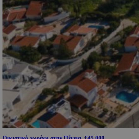
Οικιστικό χωράφι στην Πέγεια, €45,000