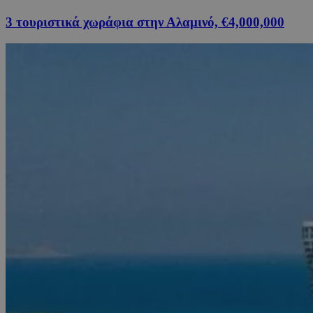
3 τουριστικά χωράφια στην Αλαμινό, €4,000,000