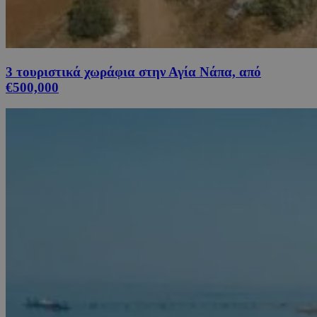
3 τουριστικά χωράφια στην Αγία Νάπα, από
€500,000