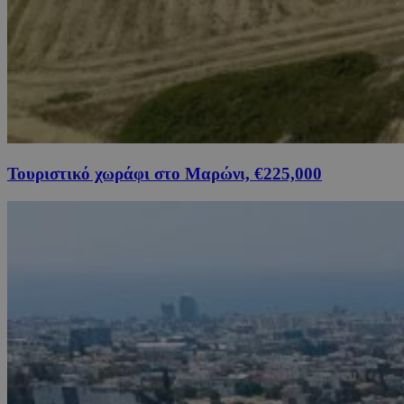
Τουριστικό χωράφι στο Μαρώνι, €225,000