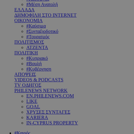
#Μέση Ανατολή
ΕΛΛΑΔΑ
ΔΗΜΟΦΙΛΗ ΣΤΟ INTERNET
ΟΙΚΟΝΟΜΙΑ
#Καύσιμα
#Συνταξιοδοτικό
#Τουρισμός
ΠΟΛΙΤΙΣΜΟΣ
ΑΤΖΕΝΤΑ
ΠΟΛΙΤΙΚΗ
#Κυπριακό
#Βουλή
#Κυβέρνηση
ΑΠΟΨΕΙΣ
VIDEOS & PODCASTS
TV ΟΔΗΓΟΣ
PHILENEWS NETWORK
EN.PHILENEWS.COM
LIKE
GOAL
ΧΡΥΣΕΣ ΣΥΝΤΑΓΕΣ
KARIERA
IN-CYPRUS PROPERTY
#Καιρός