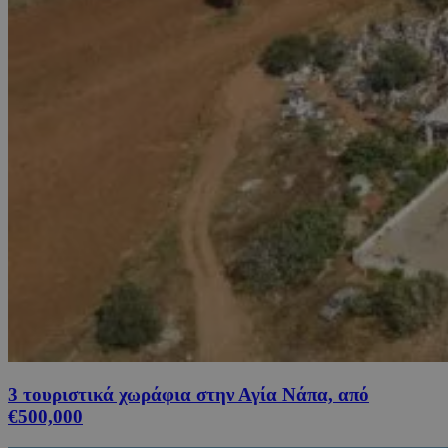
3 τουριστικά χωράφια στην Αγία Νάπα, από
€500,000