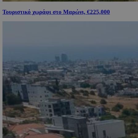
Τουριστικό χωράφι στο Μαρώνι, €225,000