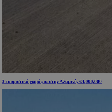
3 τουριστικά χωράφια στην Αλαμινό, €4,000,000