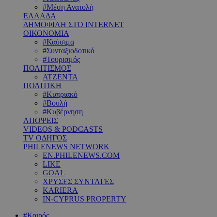
#Μέση Ανατολή
ΕΛΛΑΔΑ
ΔΗΜΟΦΙΛΗ ΣΤΟ INTERNET
ΟΙΚΟΝΟΜΙΑ
#Καύσιμα
#Συνταξιοδοτικό
#Τουρισμός
ΠΟΛΙΤΙΣΜΟΣ
ΑΤΖΕΝΤΑ
ΠΟΛΙΤΙΚΗ
#Κυπριακό
#Βουλή
#Κυβέρνηση
ΑΠΟΨΕΙΣ
VIDEOS & PODCASTS
TV ΟΔΗΓΟΣ
PHILENEWS NETWORK
EN.PHILENEWS.COM
LIKE
GOAL
ΧΡΥΣΕΣ ΣΥΝΤΑΓΕΣ
KARIERA
IN-CYPRUS PROPERTY
#Καιρός