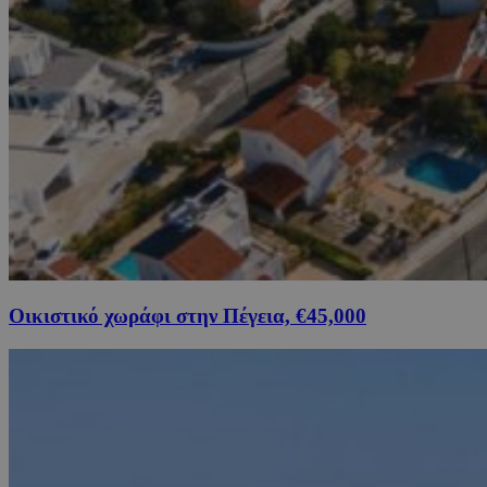
Οικιστικό χωράφι στην Πέγεια, €45,000