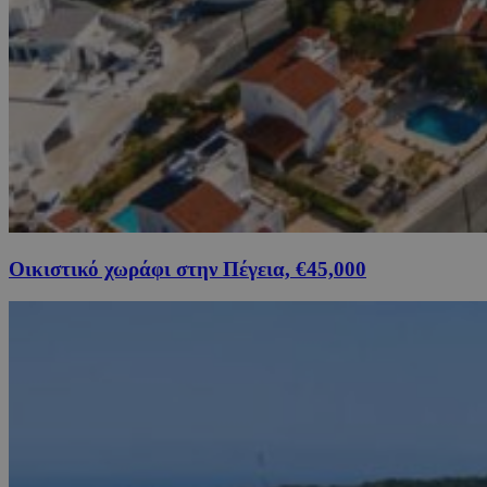
Οικιστικό χωράφι στην Πέγεια, €45,000