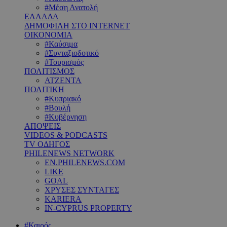
#Μέση Ανατολή
ΕΛΛΑΔΑ
ΔΗΜΟΦΙΛΗ ΣΤΟ INTERNET
ΟΙΚΟΝΟΜΙΑ
#Καύσιμα
#Συνταξιοδοτικό
#Τουρισμός
ΠΟΛΙΤΙΣΜΟΣ
ΑΤΖΕΝΤΑ
ΠΟΛΙΤΙΚΗ
#Κυπριακό
#Βουλή
#Κυβέρνηση
ΑΠΟΨΕΙΣ
VIDEOS & PODCASTS
TV ΟΔΗΓΟΣ
PHILENEWS NETWORK
EN.PHILENEWS.COM
LIKE
GOAL
ΧΡΥΣΕΣ ΣΥΝΤΑΓΕΣ
KARIERA
IN-CYPRUS PROPERTY
#Καιρός