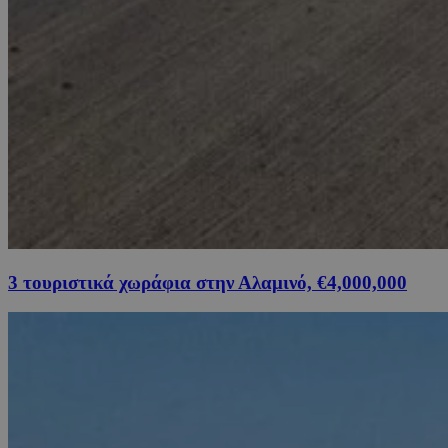
3 τουριστικά χωράφια στην Αλαμινό, €4,000,000