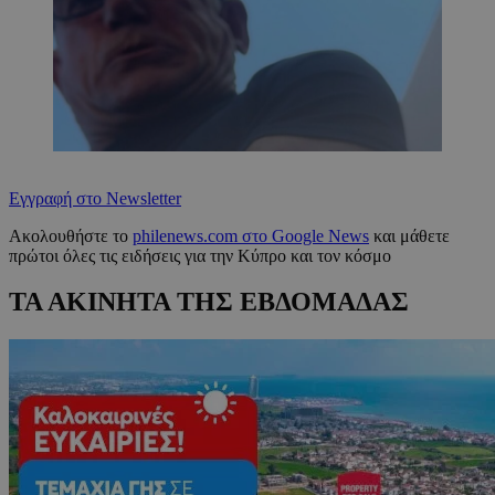
Εγγραφή στο Newsletter
Ακολουθήστε το
philenews.com στο Google News
και μάθετε
πρώτοι όλες τις ειδήσεις για την Κύπρο και τον κόσμο
ΤΑ ΑΚΙΝΗΤΑ ΤΗΣ ΕΒΔΟΜΑΔΑΣ