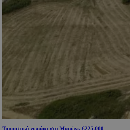
Τουριστικό χωράφι στο Μαρώνι, €225,000