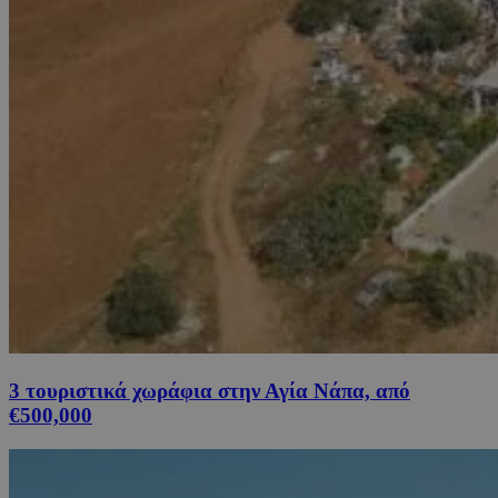
3 τουριστικά χωράφια στην Αγία Νάπα, από
€500,000