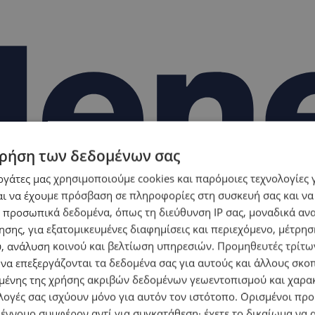
ρήση των δεδομένων σας
εργάτες μας χρησιμοποιούμε cookies και παρόμοιες τεχνολογίες 
ι να έχουμε πρόσβαση σε πληροφορίες στη συσκευή σας και να
 προσωπικά δεδομένα, όπως τη διεύθυνση IP σας, μοναδικά αν
σης, για εξατομικευμένες διαφημίσεις και περιεχόμενο, μέτρη
υ, ανάλυση κοινού και βελτίωση υπηρεσιών.
Προμηθευτές τρίτων
 να επεξεργάζονται τα δεδομένα σας για αυτούς και άλλους σκο
ένης της χρήσης ακριβών δεδομένων γεωεντοπισμού και χαρα
λογές σας ισχύουν μόνο για αυτόν τον ιστότοπο. Ορισμένοι πρ
 έννομο συμφέρον αντί για συγκατάθεση· έχετε το δικαίωμα να α