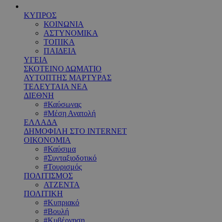
ΚΥΠΡΟΣ
ΚΟΙΝΩΝΙΑ
ΑΣΤΥΝΟΜΙΚΑ
ΤΟΠΙΚΑ
ΠΑΙΔΕΙΑ
ΥΓΕΙΑ
ΣΚΟΤΕΙΝΟ ΔΩΜΑΤΙΟ
ΑΥΤΟΠΤΗΣ ΜΑΡΤΥΡΑΣ
ΤΕΛΕΥΤΑΙΑ ΝΕΑ
ΔΙΕΘΝΗ
#Καύσωνας
#Μέση Ανατολή
ΕΛΛΑΔΑ
ΔΗΜΟΦΙΛΗ ΣΤΟ INTERNET
ΟΙΚΟΝΟΜΙΑ
#Καύσιμα
#Συνταξιοδοτικό
#Τουρισμός
ΠΟΛΙΤΙΣΜΟΣ
ΑΤΖΕΝΤΑ
ΠΟΛΙΤΙΚΗ
#Κυπριακό
#Βουλή
#Κυβέρνηση