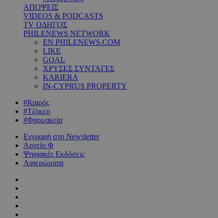
ΑΠΟΨΕΙΣ
VIDEOS & PODCASTS
TV ΟΔΗΓΟΣ
PHILENEWS NETWORK
EN.PHILENEWS.COM
LIKE
GOAL
ΧΡΥΣΕΣ ΣΥΝΤΑΓΕΣ
KARIERA
IN-CYPRUS PROPERTY
#Καιρός
#Τζόκερ
#Φαρμακεία
Εγγραφή στο Newsletter
Αρχείο Φ
Ψηφιακές Εκδόσεις
Αφιερώματα