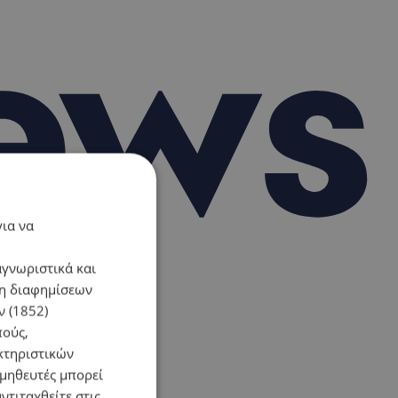
για να
αγνωριστικά και
ση διαφημίσεων
 (1852)
πούς,
κτηριστικών
ομηθευτές μπορεί
ντιταχθείτε στις