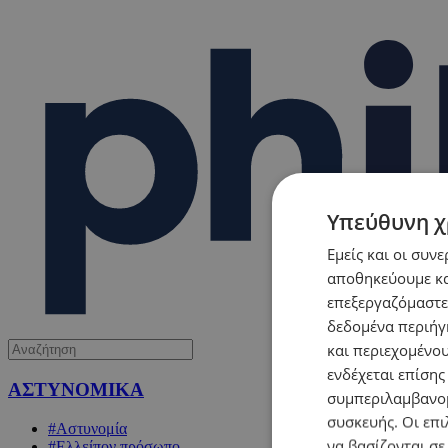
Υπεύθυνη χ
Εμείς και οι συν
αποθηκεύουμε κα
επεξεργαζόμαστε
δεδομένα περιήγη
και περιεχομένο
ενδέχεται επίσης
ΑΣΤΥΝΟΜΙΚΑ
συμπεριλαμβανομ
συσκευής. Οι επι
#Αστυνομία
να βασίζονται σε
#Ελλείπον πρόσωπο