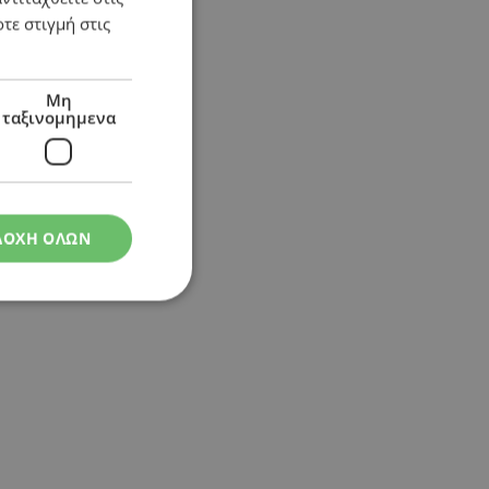
τε στιγμή στις
Μη
ταξινομημενα
ΔΟΧΗ ΟΛΩΝ