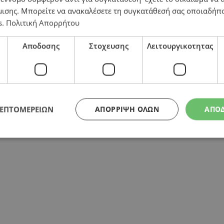
μισης
. Μπορείτε να ανακαλέσετε τη συγκατάθεσή σας οποιαδήπο
ικόνα)
s
.
Πολιτική Απορρήτου
Αποδοσης
Στοχευσης
Λειτουργικοτητας
ΛΕΠΤΟΜΕΡΕΙΩΝ
ΑΠΌΡΡΙΨΗ ΌΛΩΝ
ΑΠΟ