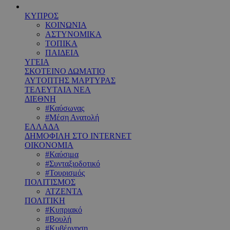
ΚΥΠΡΟΣ
ΚΟΙΝΩΝΙΑ
ΑΣΤΥΝΟΜΙΚΑ
ΤΟΠΙΚΑ
ΠΑΙΔΕΙΑ
ΥΓΕΙΑ
ΣΚΟΤΕΙΝΟ ΔΩΜΑΤΙΟ
ΑΥΤΟΠΤΗΣ ΜΑΡΤΥΡΑΣ
ΤΕΛΕΥΤΑΙΑ ΝΕΑ
ΔΙΕΘΝΗ
#Καύσωνας
#Μέση Ανατολή
ΕΛΛΑΔΑ
ΔΗΜΟΦΙΛΗ ΣΤΟ INTERNET
ΟΙΚΟΝΟΜΙΑ
#Καύσιμα
#Συνταξιοδοτικό
#Τουρισμός
ΠΟΛΙΤΙΣΜΟΣ
ΑΤΖΕΝΤΑ
ΠΟΛΙΤΙΚΗ
#Κυπριακό
#Βουλή
#Κυβέρνηση