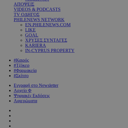
ΑΠΟΨΕΙΣ
VIDEOS & PODCASTS
TV ΟΔΗΓΟΣ
PHILENEWS NETWORK
EN.PHILENEWS.COM
LIKE
GOAL
ΧΡΥΣΕΣ ΣΥΝΤΑΓΕΣ
KARIERA
IN-CYPRUS PROPERTY
#Καιρός
#Τζόκερ
#Φαρμακεία
#Σκίτσο
Εγγραφή στο Newsletter
Αρχείο Φ
Ψηφιακές Εκδόσεις
Αφιερώματα