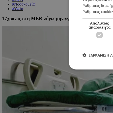
#Νοσοκομεία
Ρυθμίσεις διαφή
#Υγεία
Ρυθμίσεις cookie
17χρονος στη ΜΕΘ λόγω μηνιγγίτιδας – Τρία τα περ
Απολυτως
απαραιτητα
ΕΜΦΑΝΙΣΗ 