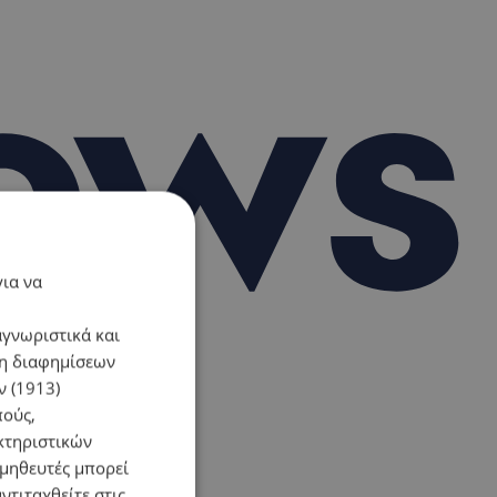
για να
αγνωριστικά και
ση διαφημίσεων
 (1913)
πούς,
κτηριστικών
ομηθευτές μπορεί
ντιταχθείτε στις