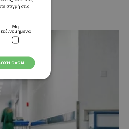
τε στιγμή στις
Μη
ταξινομημενα
ΔΟΧΗ ΟΛΩΝ