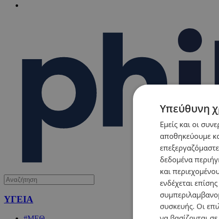
Υπεύθυνη χ
Εμείς και οι συν
αποθηκεύουμε κα
επεξεργαζόμαστε
δεδομένα περιήγη
και περιεχομένο
ενδέχεται επίσης
συμπεριλαμβανομ
ΥΓΕΙΑ
συσκευής. Οι επι
να βασίζονται σε
#ΜΕΘ