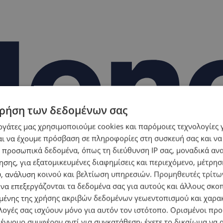
ρήση των δεδομένων σας
εργάτες μας χρησιμοποιούμε cookies και παρόμοιες τεχνολογίες 
ι να έχουμε πρόσβαση σε πληροφορίες στη συσκευή σας και να
 προσωπικά δεδομένα, όπως τη διεύθυνση IP σας, μοναδικά αν
σης, για εξατομικευμένες διαφημίσεις και περιεχόμενο, μέτρη
υ, ανάλυση κοινού και βελτίωση υπηρεσιών.
Προμηθευτές τρίτων
 να επεξεργάζονται τα δεδομένα σας για αυτούς και άλλους σκο
ένης της χρήσης ακριβών δεδομένων γεωεντοπισμού και χαρα
λογές σας ισχύουν μόνο για αυτόν τον ιστότοπο. Ορισμένοι πρ
 έννομο συμφέρον αντί για συγκατάθεση· έχετε το δικαίωμα να α