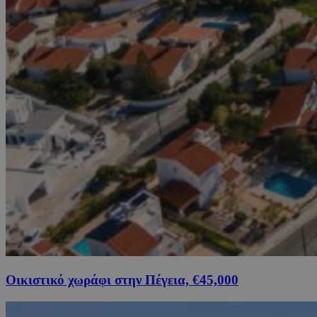
Οικιστικό χωράφι στην Πέγεια, €45,000