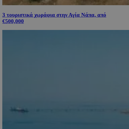
3 τουριστικά χωράφια στην Αγία Νάπα, από
€500,000