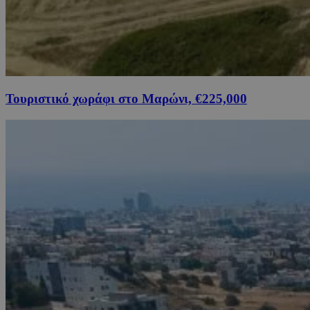
Τουριστικό χωράφι στο Μαρώνι, €225,000