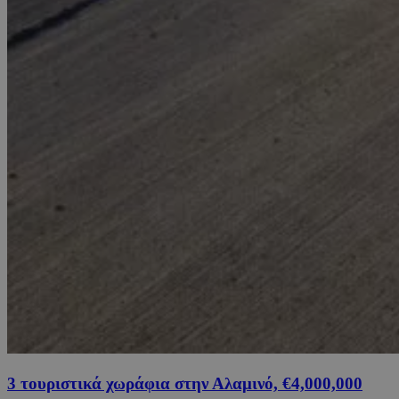
3 τουριστικά χωράφια στην Αλαμινό, €4,000,000