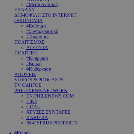
#Μέση Ανατολή
ΕΛΛΑΔΑ
ΔΗΜΟΦΙΛΗ ΣΤΟ INTERNET
ΟΙΚΟΝΟΜΙΑ
#Καύσιμα
#Συνταξιοδοτικό
#Τουρισμός
ΠΟΛΙΤΙΣΜΟΣ
ΑΤΖΕΝΤΑ
ΠΟΛΙΤΙΚΗ
#Κυπριακό
#Βουλή
#Κυβέρνηση
ΑΠΟΨΕΙΣ
VIDEOS & PODCASTS
TV ΟΔΗΓΟΣ
PHILENEWS NETWORK
EN.PHILENEWS.COM
LIKE
GOAL
ΧΡΥΣΕΣ ΣΥΝΤΑΓΕΣ
KARIERA
IN-CYPRUS PROPERTY
#Καιρός