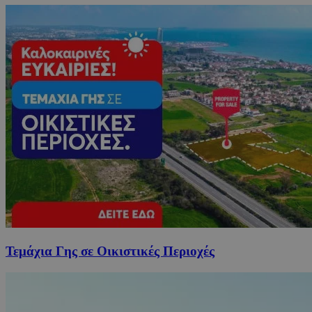
Τεμάχια Γης σε Οικιστικές Περιοχές