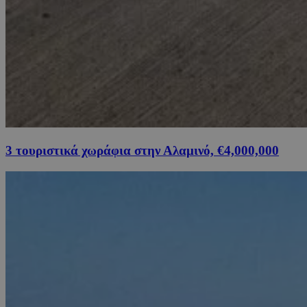
3 τουριστικά χωράφια στην Αλαμινό, €4,000,000