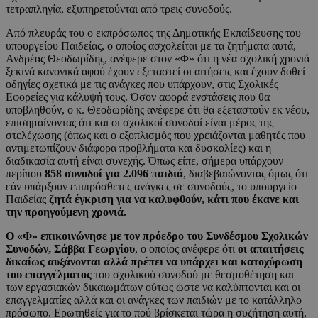
τετραπληγία, εξυπηρετούνται από τρεις συνοδούς.
Από πλευράς του ο εκπρόσωπος της Δημοτικής Εκπαίδευσης του
υπουργείου Παιδείας, ο οποίος ασχολείται με τα ζητήματα αυτά,
Ανδρέας Θεοδωρίδης, ανέφερε στον «Φ» ότι η νέα σχολική χρονιά
ξεκινά κανονικά αφού έχουν εξεταστεί οι αιτήσεις και έχουν δοθεί
οδηγίες σχετικά με τις ανάγκες που υπάρχουν, στις Σχολικές
Εφορείες για κάλυψή τους. Όσον αφορά ενστάσεις που θα
υποβληθούν, ο κ. Θεοδωρίδης ανέφερε ότι θα εξεταστούν εκ νέου,
επισημαίνοντας ότι και οι σχολικοί συνοδοί είναι μέρος της
στελέχωσης (όπως και ο εξοπλισμός που χρειάζονται μαθητές που
αντιμετωπίζουν διάφορα προβλήματα και δυσκολίες) και η
διαδικασία αυτή είναι συνεχής. Όπως είπε, σήμερα υπάρχουν
περίπου
858 συνοδοί για 2.096 παιδιά
, διαβεβαιώνοντας όμως ότι
εάν υπάρξουν επιπρόσθετες ανάγκες σε συνοδούς, το υπουργείο
Παιδείας
ζητά έγκριση για να καλυφθούν, κάτι που έκανε και
την προηγούμενη χρονιά.
Ο «Φ» επικοινώνησε με τον πρόεδρο του Συνδέσμου Σχολικών
Συνοδών, Σάββα Γεωργίου
, ο οποίος ανέφερε ότι
οι απαιτήσεις
δικαίως αυξάνονται αλλά πρέπει να υπάρχει και κατοχύρωση
του επαγγέλματος
του σχολικού συνοδού με θεσμοθέτηση και
των εργασιακών δικαιωμάτων ούτως ώστε να καλύπτονται και οι
επαγγελματίες αλλά και οι ανάγκες των παιδιών με το κατάλληλο
πρόσωπο. Ερωτηθείς για το πού βρίσκεται τώρα η συζήτηση αυτή,