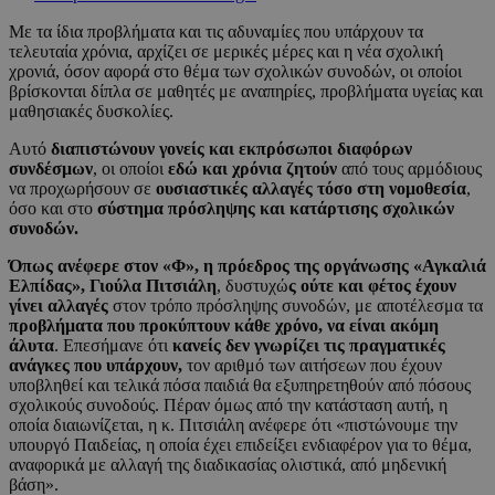
Με τα ίδια προβλήματα και τις αδυναμίες που υπάρχουν τα
τελευταία χρόνια, αρχίζει σε μερικές μέρες και η νέα σχολική
χρονιά, όσον αφορά στο θέμα των σχολικών συνοδών, οι οποίοι
βρίσκονται δίπλα σε μαθητές με αναπηρίες, προβλήματα υγείας και
μαθησιακές δυσκολίες.
Αυτό
διαπιστώνουν γονείς και εκπρόσωποι διαφόρων
συνδέσμων
, οι οποίοι
εδώ και χρόνια ζητούν
από τους αρμόδιους
να προχωρήσουν σε
ουσιαστικές αλλαγές τόσο στη νομοθεσία
,
όσο και στο
σύστημα πρόσληψης και κατάρτισης σχολικών
συνοδών.
Όπως ανέφερε στον «Φ», η πρόεδρος της οργάνωσης «Αγκαλιά
Ελπίδας», Γιούλα Πιτσιάλη
, δυστυχώ
ς ούτε και φέτος έχουν
γίνει αλλαγές
στον τρόπο πρόσληψης συνοδών, με αποτέλεσμα τα
προβλήματα που προκύπτουν κάθε χρόνο, να είναι ακόμη
άλυτα
. Επεσήμανε ότι
κανείς δεν γνωρίζει τις πραγματικές
ανάγκες που υπάρχουν,
τον αριθμό των αιτήσεων που έχουν
υποβληθεί και τελικά πόσα παιδιά θα εξυπηρετηθούν από πόσους
σχολικούς συνοδούς. Πέραν όμως από την κατάσταση αυτή, η
οποία διαιωνίζεται, η κ. Πιτσιάλη ανέφερε ότι «πιστώνουμε την
υπουργό Παιδείας, η οποία έχει επιδείξει ενδιαφέρον για το θέμα,
αναφορικά με αλλαγή της διαδικασίας ολιστικά, από μηδενική
βάση».