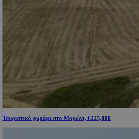
Τουριστικό χωράφι στο Μαρώνι, €225,000