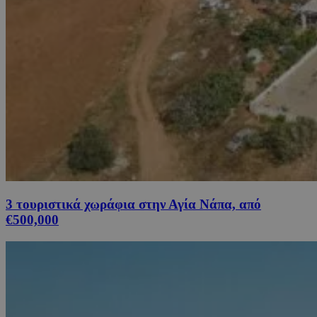
3 τουριστικά χωράφια στην Αγία Νάπα, από
€500,000