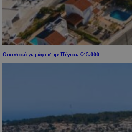
Οικιστικό χωράφι στην Πέγεια, €45,000