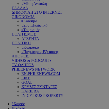
#Μέση Ανατολή
ΕΛΛΑΔΑ
ΔΗΜΟΦΙΛΗ ΣΤΟ INTERNET
ΟΙΚΟΝΟΜΙΑ
#Καύσιμα
#Συνταξιοδοτικό
#Τουρισμός
ΠΟΛΙΤΙΣΜΟΣ
ΑΤΖΕΝΤΑ
ΠΟΛΙΤΙΚΗ
#Κυπριακό
#Παγκύπριες Εξετάσεις
ΑΠΟΨΕΙΣ
VIDEOS & PODCASTS
TV ΟΔΗΓΟΣ
PHILENEWS NETWORK
EN.PHILENEWS.COM
LIKE
GOAL
ΧΡΥΣΕΣ ΣΥΝΤΑΓΕΣ
KARIERA
IN-CYPRUS PROPERTY
#Καιρός
#Τζόκερ