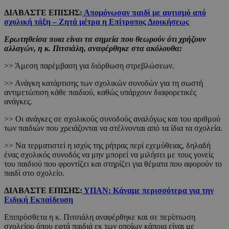
ΔΙΑΒΑΣΤΕ ΕΠΙΣΗΣ:
Απομόνωσαν παιδί με αυτισμό από
σχολική τάξη – Ζητά μέτρα η Επίτροπος Διοικήσεως
Ερωτηθείσα ποια είναι τα σημεία που θεωρούν ότι χρήζουν
αλλαγών, η κ. Πιτσιάλη, αναφέρθηκε στα ακόλουθα:
>> Άμεση παρέμβαση για διόρθωση στρεβλώσεων.
>> Ανάγκη κατάρτισης των σχολικών συνοδών για τη σωστή
αντιμετώπιση κάθε παιδιού, καθώς υπάρχουν διαφορετικές
ανάγκες.
>> Οι ανάγκες σε σχολικούς συνοδούς αναλόγως και του αριθμού
των παιδιών που χρειάζονται να στέλνονται από τα ίδια τα σχολεία.
>> Να τερματιστεί η ισχύς της ρήτρας περί εχεμύθειας, δηλαδή
ένας σχολικός συνοδός να μην μπορεί να μιλήσει με τους γονείς
του παιδιού που φροντίζει και στηρίζει για θέματα που αφορούν το
παιδί στο σχολείο.
ΔΙΑΒΑΣΤΕ ΕΠΙΣΗΣ:
ΥΠΑΝ: Κάναμε περισσότερα για την
Ειδική Εκπαίδευση
Επιπρόσθετα η κ. Πιτσιάλη αναφέρθηκε και σε περίπτωση
σχολείου όπου εφτά παιδιά εκ των οποίων κάποια είναι με