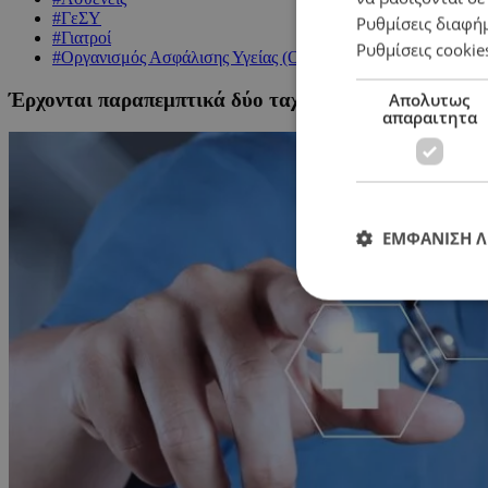
#ΓεΣΥ
Ρυθμίσεις διαφή
#Γιατροί
Ρυθμίσεις cookie
#Οργανισμός Ασφάλισης Υγείας (ΟΑΥ)
Έρχονται παραπεμπτικά δύο ταχυτήτων στο ΓεΣΥ
Απολυτως
απαραιτητα
ΕΜΦΑΝΙΣΗ 