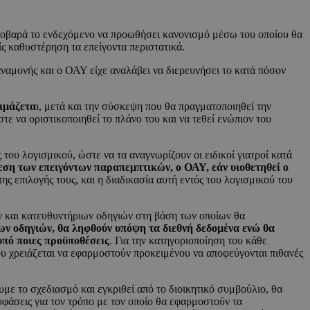
 σοβαρά το ενδεχόμενο να προωθήσει κανονισμό μέσω του οποίου θα
ς καθυστέρηση τα επείγοντα περιστατικά.
αναμονής και ο ΟΑΥ είχε αναλάβει να διερευνήσει το κατά πόσον
ιμάζετα
ι, μετά και την σύσκεψη που θα πραγματοποιηθεί την
στε να οριστικοποιηθεί το πλάνο του και να τεθεί ενώπιον του
ου λογισμικού, ώστε να τα αναγνωρίζουν οι ειδικοί γιατροί κατά
λεση των επειγόντων παραπεμπτικών, ο ΟΑΥ, εάν υιοθετηθεί ο
ης επιλογής τους, και η διαδικασία αυτή εντός του λογισμικού του
ων και κατευθυντήριων οδηγιών στη βάση των οποίων θα
ων οδηγιών, θα ληφθούν υπόψη τα διεθνή δεδομένα ενώ θα
υπό ποιες προϋποθέσεις
. Για την κατηγοριοποίηση του κάθε
που χρειάζεται να εφαρμοστούν προκειμένου να αποφεύγονται πιθανές
υμε το σχεδιασμό και εγκριθεί από το διοικητικό συμβούλιο, θα
φάσεις για τον τρόπο με τον οποίο θα εφαρμοστούν τα