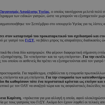
Οργανισμός Ασφάλισης Υγείας
, ο οποίος ταυτόχρονα μελετά πολύ
όγραμμα των ειδικών γιατρών, ώστε να μπορούν να εξυπηρετούν χωρί
γματοποιήθηκε τον Σεπτέμβριο στο υπουργείο Υγείας για τις λίστες 
ει στον καταρτισμό του προκαταρκτικού του σχεδιασμού και ετο
ού με γιατρό του
ΓεΣΥ
, να βάλει μπρος τις απαραίτητες διαδικασίες ώ
ικά θα είναι δύο κατηγοριών. Θα φέρουν διαφορετική σήμανση εντός τ
 εξυπηρέτησης. Τα «επείγοντα» και τα «μη επείγοντα».
Για την εκτέ
 του οποίου οι ασθενείς θα πρέπει να εξυπηρετούνται από τον γιατρό τ
ή προετοιμασία. Για παράδειγμα, επιβάλλεται η ετοιμασία πρωτοκόλλ
ς επείγοντα και μη επείγοντα.
Για την ετοιμασία των κατευθυντήρι
ίοι θα καθορίσουν πότε ένα περιστατικό κρίνεται ως επείγον και 
εμπτικό με τον ΟΑΥ να αναζητά τώρα και τις ασφαλιστικές δικλείδες 
νεια Καμίτση
, «πρόκειται για μια αλλαγή η οποία, αφού ολοκληρώσο
α με τους γιατρούς του ΓεΣΥ. Ακόμα δεν έχουν ληφθεί οι τελικές απο