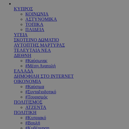
ΚΥΠΡΟΣ
ΚΟΙΝΩΝΙΑ
ΑΣΤΥΝΟΜΙΚΑ
ΤΟΠΙΚΑ
ΠΑΙΔΕΙΑ
ΥΓΕΙΑ
ΣΚΟΤΕΙΝΟ ΔΩΜΑΤΙΟ
ΑΥΤΟΠΤΗΣ ΜΑΡΤΥΡΑΣ
ΤΕΛΕΥΤΑΙΑ ΝΕΑ
ΔΙΕΘΝΗ
#Καύσωνας
#Μέση Ανατολή
ΕΛΛΑΔΑ
ΔΗΜΟΦΙΛΗ ΣΤΟ INTERNET
ΟΙΚΟΝΟΜΙΑ
#Καύσιμα
#Συνταξιοδοτικό
#Τουρισμός
ΠΟΛΙΤΙΣΜΟΣ
ΑΤΖΕΝΤΑ
ΠΟΛΙΤΙΚΗ
#Κυπριακό
#Βουλή
#Κυβέρνηση