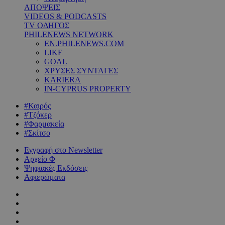
ΑΠΟΨΕΙΣ
VIDEOS & PODCASTS
TV ΟΔΗΓΟΣ
PHILENEWS NETWORK
EN.PHILENEWS.COM
LIKE
GOAL
ΧΡΥΣΕΣ ΣΥΝΤΑΓΕΣ
KARIERA
IN-CYPRUS PROPERTY
#Καιρός
#Τζόκερ
#Φαρμακεία
#Σκίτσο
Εγγραφή στο Newsletter
Αρχείο Φ
Ψηφιακές Εκδόσεις
Αφιερώματα