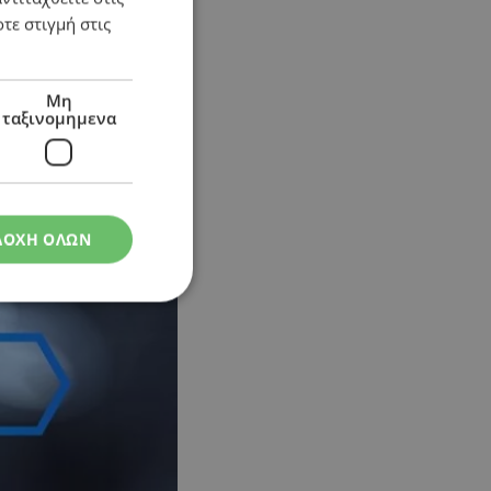
τε στιγμή στις
Μη
ταξινομημενα
ΔΟΧΗ ΟΛΩΝ