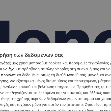
ρήση των δεδομένων σας
εργάτες μας χρησιμοποιούμε cookies και παρόμοιες τεχνολογίες 
ι να έχουμε πρόσβαση σε πληροφορίες στη συσκευή σας και να
 προσωπικά δεδομένα, όπως τη διεύθυνση IP σας, μοναδικά αν
σης, για εξατομικευμένες διαφημίσεις και περιεχόμενο, μέτρη
υ, ανάλυση κοινού και βελτίωση υπηρεσιών.
Προμηθευτές τρίτων
 να επεξεργάζονται τα δεδομένα σας για αυτούς και άλλους σκο
ένης της χρήσης ακριβών δεδομένων γεωεντοπισμού και χαρα
λογές σας ισχύουν μόνο για αυτόν τον ιστότοπο. Ορισμένοι πρ
 έννομο συμφέρον αντί για συγκατάθεση· έχετε το δικαίωμα να α