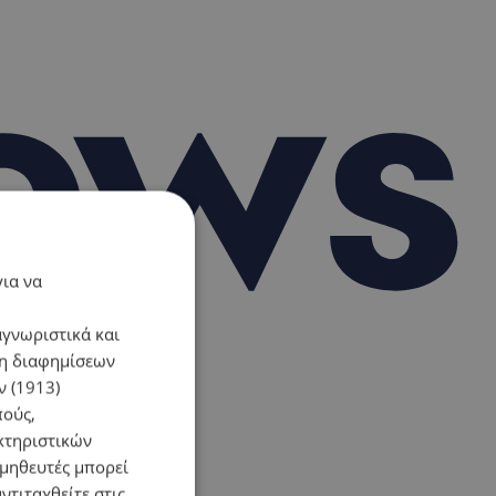
για να
αγνωριστικά και
ση διαφημίσεων
 (1913)
πούς,
κτηριστικών
ομηθευτές μπορεί
ντιταχθείτε στις