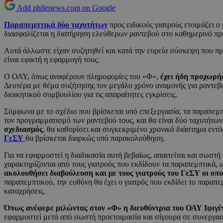
Add philenews.com on Google
Παραπεμπτικά δύο ταχυτήτων
προς ειδικούς γιατρούς ετοιμάζει ο
διασφαλίζεται η διατήρηση ελεύθερων ραντεβού στο καθημερινό πρ
Αυτά άλλωστε είχαν συζητηθεί και κατά την ευρεία σύσκεψη που πρα
είναι εφικτή η εφαρμογή τους.
Ο ΟΑΥ, όπως αναφέρουν πληροφορίες του «Φ»,
έχει ήδη προχωρήσ
Δευτέρα με θέμα συζήτησης τον μεγάλο χρόνο αναμονής για ραντεβ
διοικητικού συμβουλίου για τις απαραίτητες εγκρίσεις.
Σύμφωνα με το σχέδιο που βρίσκεται υπό επεξεργασία, τα παραπεμπτ
τον προγραμματισμό των ραντεβού τους, και θα είναι δύο ταχυτήτων
σχεδιασμός
, θα καθορίσει και συγκεκριμένο χρονικό διάστημα εντός
ΓεΣΥ
θα βρίσκεται διαρκώς υπό παρακολούθηση.
Για να εφαρμοστεί η διαδικασία αυτή βεβαίως, απαιτείται και σωστ
χαρακτηρίζονται από τους γιατρούς που εκδίδουν τα παραπεμπτικά, ω
ακολουθήσει διαβούλευση και με τους γιατρούς του ΓεΣΥ οι οπο
παραπεμπτικού, την ευθύνη θα έχει ο γιατρός που εκδίδει το παραπ
καταχρήσεις.
Όπως ανέφερε μιλώντας στον «Φ» η διευθύντρια του ΟΑΥ Ιφιγέ
εφαρμοστεί μετά από σωστή προετοιμασία και σίγουρα σε συνεργασί