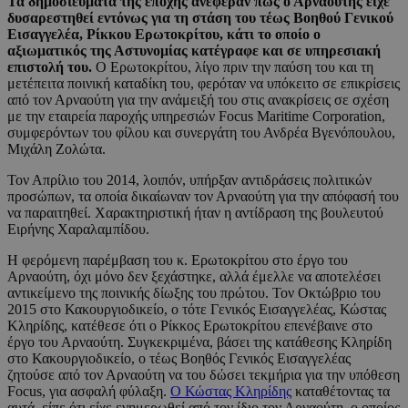
Τα δημοσιεύματα της εποχής ανέφεραν πως ο Αρναούτης είχε
δυσαρεστηθεί εντόνως για τη στάση του τέως Βοηθού Γενικού
Εισαγγελέα, Ρίκκου Ερωτοκρίτου, κάτι το οποίο ο
αξιωματικός της Αστυνομίας κατέγραφε και σε υπηρεσιακή
επιστολή του.
Ο Ερωτοκρίτου, λίγο πριν την παύση του και τη
μετέπειτα ποινική καταδίκη του, φερόταν να υπόκειτο σε επικρίσεις
από τον Αρναούτη για την ανάμειξή του στις ανακρίσεις σε σχέση
με την εταιρεία παροχής υπηρεσιών Focus Maritime Corporation,
συμφερόντων του φίλου και συνεργάτη του Ανδρέα Βγενόπουλου,
Μιχάλη Ζολώτα.
Τον Απρίλιο του 2014, λοιπόν, υπήρξαν αντιδράσεις πολιτικών
προσώπων, τα οποία δικαίωναν τον Αρναούτη για την απόφασή του
να παραιτηθεί. Χαρακτηριστική ήταν η αντίδραση της βουλευτού
Ειρήνης Χαραλαμπίδου.
Η φερόμενη παρέμβαση του κ. Ερωτοκρίτου στο έργο του
Αρναούτη, όχι μόνο δεν ξεχάστηκε, αλλά έμελλε να αποτελέσει
αντικείμενο της ποινικής δίωξης του πρώτου. Τον Οκτώβριο του
2015 στο Κακουργιοδικείο, ο τότε Γενικός Εισαγγελέας, Κώστας
Κληρίδης, κατέθεσε ότι ο Ρίκκος Ερωτοκρίτου επενέβαινε στο
έργο του Αρναούτη. Συγκεκριμένα, βάσει της κατάθεσης Κληρίδη
στο Κακουργιοδικείο, ο τέως Βοηθός Γενικός Εισαγγελέας
ζητούσε από τον Αρναούτη να του δώσει τεκμήρια για την υπόθεση
Focus, για ασφαλή φύλαξη.
Ο Κώστας Κληρίδης
καταθέτοντας τα
αυτά, είπε ότι είχε ενημερωθεί από τον ίδιο τον Αρναούτη, ο οποίος