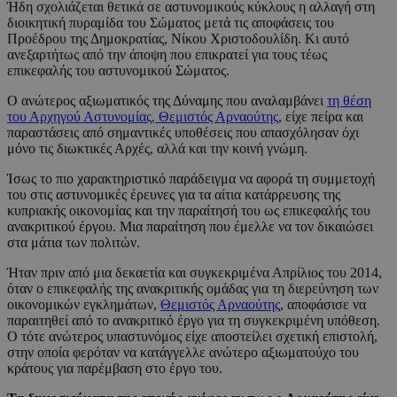
Ήδη σχολιάζεται θετικά σε αστυνομικούς κύκλους η αλλαγή στη
διοικητική πυραμίδα του Σώματος μετά τις αποφάσεις του
Προέδρου της Δημοκρατίας, Νίκου Χριστοδουλίδη. Κι αυτό
ανεξαρτήτως από την άποψη που επικρατεί για τους τέως
επικεφαλής του αστυνομικού Σώματος.
Ο ανώτερος αξιωματικός της Δύναμης που αναλαμβάνει
τη θέση
του Αρχηγού Αστυνομίας, Θεμιστός Αρναούτης,
είχε πείρα και
παραστάσεις από σημαντικές υποθέσεις που απασχόλησαν όχι
μόνο τις διωκτικές Αρχές, αλλά και την κοινή γνώμη.
Ίσως το πιο χαρακτηριστικό παράδειγμα να αφορά τη συμμετοχή
του στις αστυνομικές έρευνες για τα αίτια κατάρρευσης της
κυπριακής οικονομίας και την παραίτησή του ως επικεφαλής του
ανακριτικού έργου. Μια παραίτηση που έμελλε να τον δικαιώσει
στα μάτια των πολιτών.
Ήταν πριν από μια δεκαετία και συγκεκριμένα Απρίλιος του 2014,
όταν ο επικεφαλής της ανακριτικής ομάδας για τη διερεύνηση των
οικονομικών εγκλημάτων,
Θεμιστός Αρναούτης
, αποφάσισε να
παραιτηθεί από το ανακριτικό έργο για τη συγκεκριμένη υπόθεση.
Ο τότε ανώτερος υπαστυνόμος είχε αποστείλει σχετική επιστολή,
στην οποία φερόταν να κατάγγελλε ανώτερο αξιωματούχο του
κράτους για παρέμβαση στο έργο του.