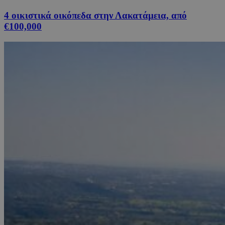
4 οικιστικά οικόπεδα στην Λακατάμεια, από
€100,000