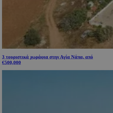
3 τουριστικά χωράφια στην Αγία Νάπα, από
€500,000