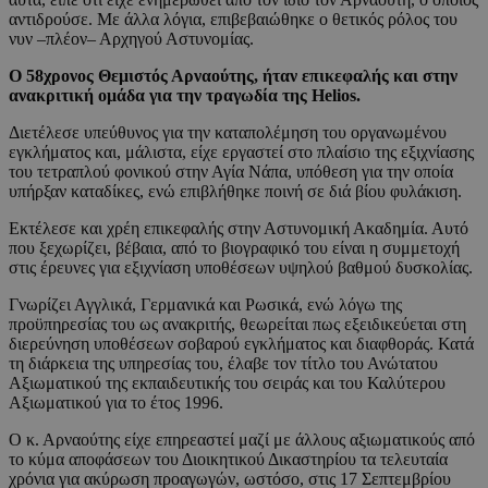
αντιδρούσε. Με άλλα λόγια, επιβεβαιώθηκε ο θετικός ρόλος του
νυν –πλέον– Αρχηγού Αστυνομίας.
Ο 58χρονος Θεμιστός Αρναούτης, ήταν επικεφαλής και στην
ανακριτική ομάδα για την τραγωδία της Helios.
Διετέλεσε υπεύθυνος για την καταπολέμηση του οργανωμένου
εγκλήματος και, μάλιστα, είχε εργαστεί στο πλαίσιο της εξιχνίασης
του τετραπλού φονικού στην Αγία Νάπα, υπόθεση για την οποία
υπήρξαν καταδίκες, ενώ επιβλήθηκε ποινή σε διά βίου φυλάκιση.
Εκτέλεσε και χρέη επικεφαλής στην Αστυνομική Ακαδημία. Αυτό
που ξεχωρίζει, βέβαια, από το βιογραφικό του είναι η συμμετοχή
στις έρευνες για εξιχνίαση υποθέσεων υψηλού βαθμού δυσκολίας.
Γνωρίζει Αγγλικά, Γερμανικά και Ρωσικά, ενώ λόγω της
προϋπηρεσίας του ως ανακριτής, θεωρείται πως εξειδικεύεται στη
διερεύνηση υποθέσεων σοβαρού εγκλήματος και διαφθοράς. Κατά
τη διάρκεια της υπηρεσίας του, έλαβε τον τίτλο του Ανώτατου
Αξιωματικού της εκπαιδευτικής του σειράς και του Καλύτερου
Αξιωματικού για το έτος 1996.
Ο κ. Αρναούτης είχε επηρεαστεί μαζί με άλλους αξιωματικούς από
το κύμα αποφάσεων του Διοικητικού Δικαστηρίου τα τελευταία
χρόνια για ακύρωση προαγωγών, ωστόσο, στις 17 Σεπτεμβρίου