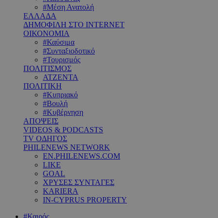
#Μέση Ανατολή
ΕΛΛΑΔΑ
ΔΗΜΟΦΙΛΗ ΣΤΟ INTERNET
ΟΙΚΟΝΟΜΙΑ
#Καύσιμα
#Συνταξιοδοτικό
#Τουρισμός
ΠΟΛΙΤΙΣΜΟΣ
ΑΤΖΕΝΤΑ
ΠΟΛΙΤΙΚΗ
#Κυπριακό
#Βουλή
#Κυβέρνηση
ΑΠΟΨΕΙΣ
VIDEOS & PODCASTS
TV ΟΔΗΓΟΣ
PHILENEWS NETWORK
EN.PHILENEWS.COM
LIKE
GOAL
ΧΡΥΣΕΣ ΣΥΝΤΑΓΕΣ
KARIERA
IN-CYPRUS PROPERTY
#Καιρός