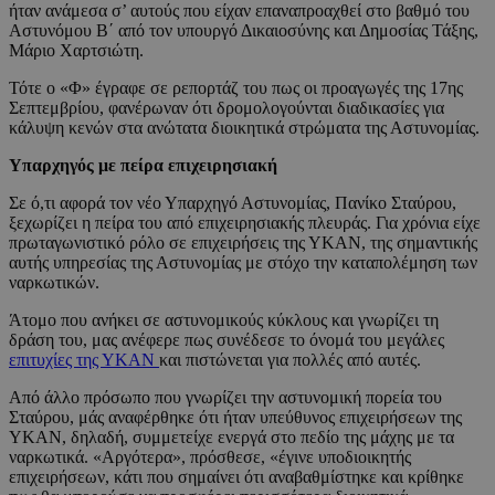
ήταν ανάμεσα σ’ αυτούς που είχαν επαναπροαχθεί στο βαθμό του
Αστυνόμου Β΄ από τον υπουργό Δικαιοσύνης και Δημοσίας Τάξης,
Μάριο Χαρτσιώτη.
Τότε ο «Φ» έγραφε σε ρεπορτάζ του πως οι προαγωγές της 17ης
Σεπτεμβρίου, φανέρωναν ότι δρομολογούνται διαδικασίες για
κάλυψη κενών στα ανώτατα διοικητικά στρώματα της Αστυνομίας.
Υπαρχηγός με πείρα επιχειρησιακή
Σε ό,τι αφορά τον νέο Υπαρχηγό Αστυνομίας, Πανίκο Σταύρου,
ξεχωρίζει η πείρα του από επιχειρησιακής πλευράς. Για χρόνια είχε
πρωταγωνιστικό ρόλο σε επιχειρήσεις της ΥΚΑΝ, της σημαντικής
αυτής υπηρεσίας της Αστυνομίας με στόχο την καταπολέμηση των
ναρκωτικών.
Άτομο που ανήκει σε αστυνομικούς κύκλους και γνωρίζει τη
δράση του, μας ανέφερε πως συνέδεσε το όνομά του μεγάλες
επιτυχίες της ΥΚΑΝ
και πιστώνεται για πολλές από αυτές.
Από άλλο πρόσωπο που γνωρίζει την αστυνομική πορεία του
Σταύρου, μάς αναφέρθηκε ότι ήταν υπεύθυνος επιχειρήσεων της
ΥΚΑΝ, δηλαδή, συμμετείχε ενεργά στο πεδίο της μάχης με τα
ναρκωτικά. «Αργότερα», πρόσθεσε, «έγινε υποδιοικητής
επιχειρήσεων, κάτι που σημαίνει ότι αναβαθμίστηκε και κρίθηκε