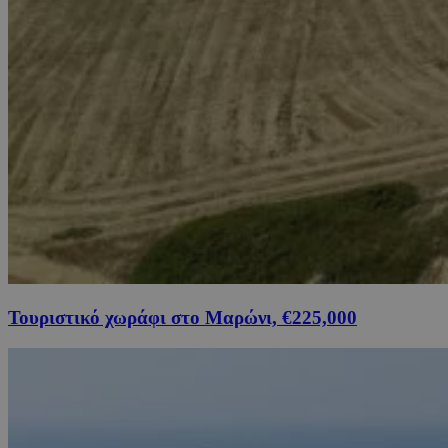
Τουριστικό χωράφι στο Μαρώνι, €225,000