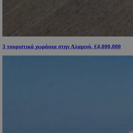
3 τουριστικά χωράφια στην Αλαμινό, €4,000,000