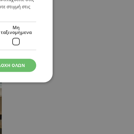
τε στιγμή στις
Μη
ταξινομημενα
ΔΟΧΗ ΟΛΩΝ