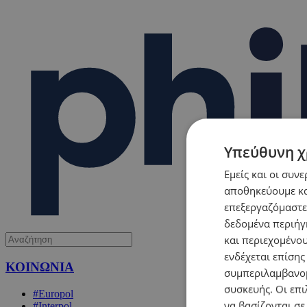
Υπεύθυνη χ
Εμείς και οι συν
αποθηκεύουμε κα
επεξεργαζόμαστε
δεδομένα περιήγη
και περιεχομένο
ενδέχεται επίσης
ΚΟΙΝΩΝΙΑ
συμπεριλαμβανομ
συσκευής. Οι επι
#Europol
να βασίζονται σε
#Interpol