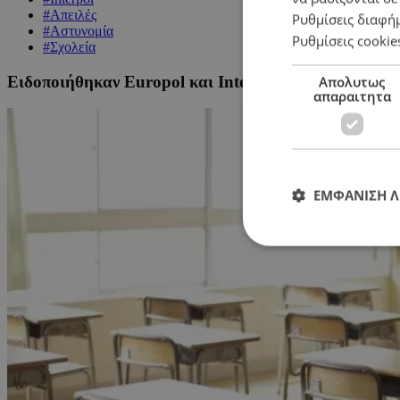
#Απειλές
Ρυθμίσεις διαφή
#Αστυνομία
Ρυθμίσεις cookie
#Σχολεία
Ειδοποιήθηκαν Europol και Interpol για τα απειλητικ
Απολυτως
απαραιτητα
ΕΜΦΑΝΙΣΗ 