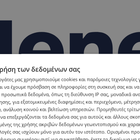
ρήση των δεδομένων σας
εργάτες μας χρησιμοποιούμε cookies και παρόμοιες τεχνολογίες 
ι να έχουμε πρόσβαση σε πληροφορίες στη συσκευή σας και να
 προσωπικά δεδομένα, όπως τη διεύθυνση IP σας, μοναδικά αν
σης, για εξατομικευμένες διαφημίσεις και περιεχόμενο, μέτρη
υ, ανάλυση κοινού και βελτίωση υπηρεσιών.
Προμηθευτές τρίτων
 να επεξεργάζονται τα δεδομένα σας για αυτούς και άλλους σκο
ένης της χρήσης ακριβών δεδομένων γεωεντοπισμού και χαρα
λογές σας ισχύουν μόνο για αυτόν τον ιστότοπο. Ορισμένοι πρ
 έννομο συμφέρον αντί για συγκατάθεση· έχετε το δικαίωμα να α