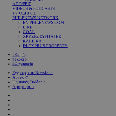
ΑΠΟΨΕΙΣ
VIDEOS & PODCASTS
TV ΟΔΗΓΟΣ
PHILENEWS NETWORK
EN.PHILENEWS.COM
LIKE
GOAL
ΧΡΥΣΕΣ ΣΥΝΤΑΓΕΣ
KARIERA
IN-CYPRUS PROPERTY
#Καιρός
#Τζόκερ
#Φαρμακεία
Εγγραφή στο Newsletter
Αρχείο Φ
Ψηφιακές Εκδόσεις
Αφιερώματα