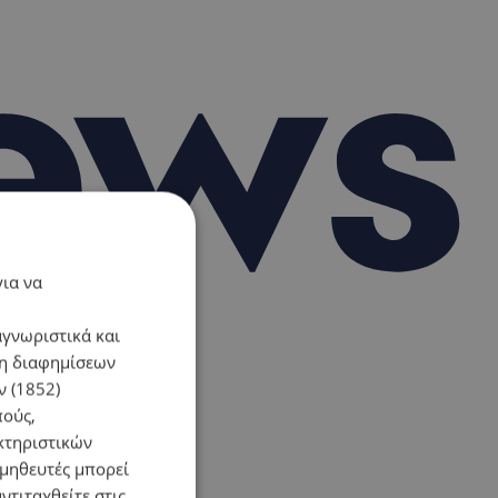
για να
αγνωριστικά και
ση διαφημίσεων
 (1852)
πούς,
κτηριστικών
ομηθευτές μπορεί
ντιταχθείτε στις