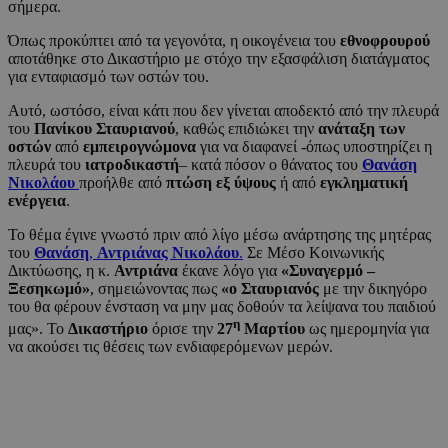
σήμερα.
Όπως προκύπτει από τα γεγονότα, η οικογένεια του
εθνοφρουρού
αποτάθηκε στο Δικαστήριο με στόχο την εξασφάλιση διατάγματος
για ενταφιασμό των οστών του.
Αυτό, ωστόσο, είναι κάτι που δεν γίνεται αποδεκτό από την πλευρά
του
Πανίκου Σταυριανού
, καθώς επιδιώκει την
ανάταξη των
οστών
από
εμπειρογνώμονα
για να διαφανεί -όπως υποστηρίζει η
πλευρά του
ιατροδικαστή
– κατά πόσον ο θάνατος του
Θανάση
Νικολάου
προήλθε από
πτώση εξ ύψους
ή από
εγκληματική
ενέργεια
.
Το θέμα έγινε γνωστό πριν από λίγο μέσω ανάρτησης της μητέρας
του
Θανάση
,
Αντριάνας Νικολάου
.
Σε Μέσο Κοινωνικής
Δικτύωσης, η κ.
Αντριάνα
έκανε λόγο για
«Συναγερμό –
Ξεσηκωμό»
, σημειώνοντας πως
«ο Σταυριανός
με την δικηγόρο
του θα φέρουν ένσταση να μην μας δοθούν τα λείψανα του παιδιού
η
μας». Το
Δικαστήριο
όρισε την
27
Μαρτίου
ως ημερομηνία για
να ακούσει τις θέσεις των ενδιαφερόμενων μερών.