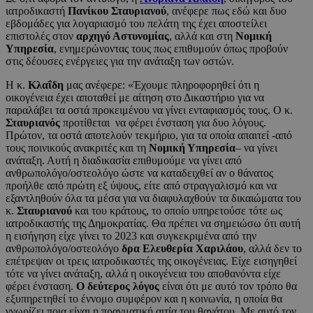
ιατροδικαστή
Πανίκου Σταυριανού
, ανέφερε πως εδώ και δυο
εβδομάδες για λογαριασμό του πελάτη της έχει αποστείλει
επιστολές στον
αρχηγό Αστυνομίας
, αλλά και στη
Νομική
Υπηρεσία
, ενημερώνοντας τους πως επιθυμούν όπως προβούν
στις δέουσες ενέργειες για την ανάταξη των οστών.
Η κ.
Κλαΐδη
μας ανέφερε: «Έχουμε πληροφορηθεί ότι η
οικογένεια έχει αποταθεί με αίτηση στο Δικαστήριο για να
παραλάβει τα οστά προκειμένου να γίνει ενταφιασμός τους. Ο κ.
Σταυριανός
προτίθεται να φέρει ένσταση για δυο λόγους.
Πρώτον, τα οστά αποτελούν τεκμήριο, για τα οποία απαιτεί -από
τους ποινικούς ανακριτές και τη
Νομική Υπηρεσία
– να γίνει
ανάταξη. Αυτή η διαδικασία επιθυμούμε να γίνει από
ανθρωπολόγο/οστεολόγο ώστε να καταδειχθεί αν ο θάνατος
προήλθε από πρώτη εξ ύψους, είτε από στραγγαλισμό και να
εξαντληθούν όλα τα μέσα για να διαφυλαχθούν τα δικαιώματα του
κ.
Σταυριανού
και του κράτους, το οποίο υπηρετούσε τότε ως
ιατροδικαστής της Δημοκρατίας. Θα πρέπει να σημειώσω ότι αυτή
η εισήγηση είχε γίνει το 2023 και συγκεκριμένα από την
ανθρωπολόγο/οστεολόγο
δρα Ελευθερία Χαριλάου
, αλλά δεν το
επέτρεψαν οι τρεις ιατροδικαστές της οικογένειας. Είχε εισηγηθεί
τότε να γίνει ανάταξη, αλλά η οικογένεια του αποθανόντα είχε
φέρει ένσταση.
Ο δεύτερος λόγος
είναι ότι με αυτό τον τρόπο θα
εξυπηρετηθεί το έννομο συμφέρον και η κοινωνία, η οποία θα
γνωρίζει ποια είναι η πραγματική αιτία του θανάτου. Με αυτό τον