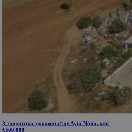
3 τουριστικά χωράφια στην Αγία Νάπα, από
€500,000