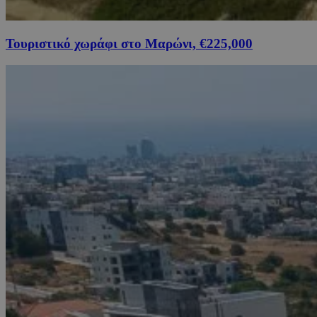
Τουριστικό χωράφι στο Μαρώνι, €225,000