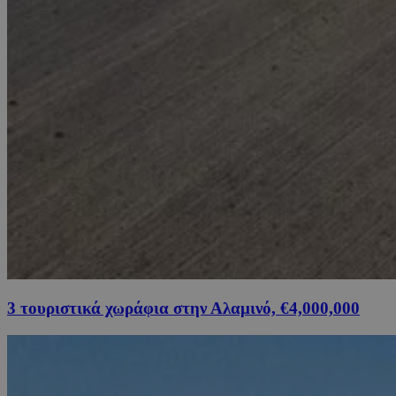
3 τουριστικά χωράφια στην Αλαμινό, €4,000,000