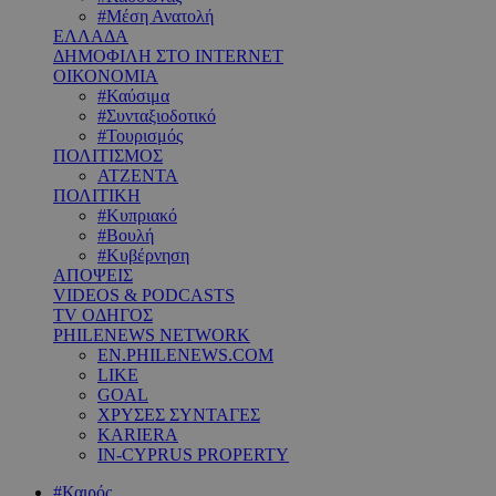
#Μέση Ανατολή
ΕΛΛΑΔΑ
ΔΗΜΟΦΙΛΗ ΣΤΟ INTERNET
ΟΙΚΟΝΟΜΙΑ
#Καύσιμα
#Συνταξιοδοτικό
#Τουρισμός
ΠΟΛΙΤΙΣΜΟΣ
ΑΤΖΕΝΤΑ
ΠΟΛΙΤΙΚΗ
#Κυπριακό
#Βουλή
#Κυβέρνηση
ΑΠΟΨΕΙΣ
VIDEOS & PODCASTS
TV ΟΔΗΓΟΣ
PHILENEWS NETWORK
EN.PHILENEWS.COM
LIKE
GOAL
ΧΡΥΣΕΣ ΣΥΝΤΑΓΕΣ
KARIERA
IN-CYPRUS PROPERTY
#Καιρός