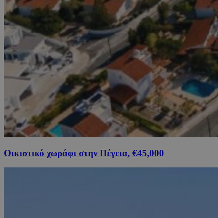
Οικιστικό χωράφι στην Πέγεια, €45,000