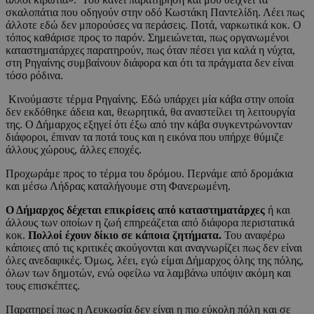
σκαλοπάτια που οδηγούν στην οδό Κωστάκη Παντελίδη. Λέει πως
άλλοτε εδώ δεν μπορούσες να περάσεις. Ποτά, ναρκωτικά κοκ. Ο
τόπος καθάρισε προς το παρόν. Σημειώνεται, πως οργανωμένοι
καταστηματάρχες παρατηρούν, πως όταν πέσει για καλά η νύχτα,
στη Ρηγαίνης συμβαίνουν διάφορα και ότι τα πράγματα δεν είναι
τόσο ρόδινα.
Κινούμαστε τέρμα Ρηγαίνης. Εδώ υπάρχει μία κάβα στην οποία
δεν εκδόθηκε άδεια και, θεωρητικά, θα αναστείλει τη λειτουργία
της. Ο Δήμαρχος εξηγεί ότι έξω από την κάβα συγκεντρώνονταν
διάφοροι, έπιναν τα ποτά τους και η εικόνα που υπήρχε θύμιζε
άλλους χώρους, άλλες εποχές.
Προχωράμε προς το τέρμα του δρόμου. Περνάμε από δρομάκια
και μέσω Λήδρας καταλήγουμε στη Φανερωμένη.
Ο Δήμαρχος δέχεται επικρίσεις από καταστηματάρχες
ή και
άλλους των οποίων η ζωή επηρεάζεται από διάφορα περιστατικά
κοκ.
Πολλοί έχουν δίκιο σε κάποια ζητήματα.
Του αναφέρω
κάποιες από τις κριτικές ακούγονται και αναγνωρίζει πως δεν είναι
όλες ανεδαφικές. Όμως, λέει, εγώ είμαι Δήμαρχος όλης της πόλης,
όλων των δημοτών, ενώ οφείλω να λαμβάνω υπόψιν ακόμη και
τους επισκέπτες.
Παρατηρεί πως η Λευκωσία δεν είναι η πιο εύκολη πόλη και σε