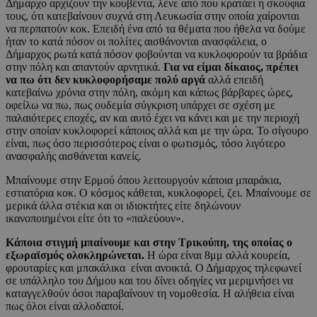
Δήμαρχο αρχίζουν την κουβέντα, λένε από που κρατάει η σκούφια
τους, ότι κατεβαίνουν συχνά στη Λευκωσία στην οποία χαίρονται
να περπατούν κοκ. Επειδή ένα από τα θέματα που ήθελα να δούμε
ήταν το κατά πόσον οι πολίτες αισθάνονται ανασφάλεια, ο
Δήμαρχος ρωτά κατά πόσον φοβούνται να κυκλοφορούν τα βράδια
στην πόλη και απαντούν αρνητικά.
Για να είμαι δίκαιος, πρέπει
να πω ότι δεν κυκλοφορήσαμε πολύ αργά
αλλά επειδή
κατεβαίνω χρόνια στην πόλη, ακόμη και κάπως βάρβαρες ώρες,
οφείλω να πω, πως ουδεμία σύγκριση υπάρχει σε σχέση με
παλαιότερες εποχές, αν και αυτό έχει να κάνει και με την περιοχή
στην οποίαν κυκλοφορεί κάποιος αλλά και με την ώρα. Το σίγουρο
είναι, πως όσο περισσότερος είναι ο φωτισμός, τόσο λιγότερο
ανασφαλής αισθάνεται κανείς.
Μπαίνουμε στην Ερμού όπου λειτουργούν κάποια μπαράκια,
εστιατόρια κοκ. Ο κόσμος κάθεται, κυκλοφορεί, ζει. Μπαίνουμε σε
μερικά άλλα στέκια και οι ιδιοκτήτες είτε δηλώνουν
ικανοποιημένοι είτε ότι το «παλεύουν».
Κάποια στιγμή μπαίνουμε και στην Τρικούπη, της οποίας ο
εξωραϊσμός ολοκληρώνεται.
Η ώρα είναι 8μμ αλλά κουρεία,
φρουταρίες και μπακάλικα είναι ανοικτά. Ο Δήμαρχος τηλεφωνεί
σε υπάλληλο του Δήμου και του δίνει οδηγίες να μεριμνήσει να
καταγγελθούν όσοι παραβαίνουν τη νομοθεσία. Η αλήθεια είναι
πως όλοι είναι αλλοδαποί.