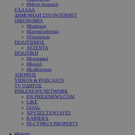
#Μέση Ανατολή
ΕΛΛΑΔΑ
ΔΗΜΟΦΙΛΗ ΣΤΟ INTERNET
ΟΙΚΟΝΟΜΙΑ
#Καύσιμα
#Συνταξιοδοτικό
#Τουρισμός
ΠΟΛΙΤΙΣΜΟΣ
ΑΤΖΕΝΤΑ
ΠΟΛΙΤΙΚΗ
#Κυπριακό
#Βουλή
#Κυβέρνηση
ΑΠΟΨΕΙΣ
VIDEOS & PODCASTS
TV ΟΔΗΓΟΣ
PHILENEWS NETWORK
EN.PHILENEWS.COM
LIKE
GOAL
ΧΡΥΣΕΣ ΣΥΝΤΑΓΕΣ
KARIERA
IN-CYPRUS PROPERTY
#Καιρός