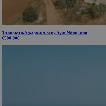
3 τουριστικά χωράφια στην Αγία Νάπα, από
€500,000