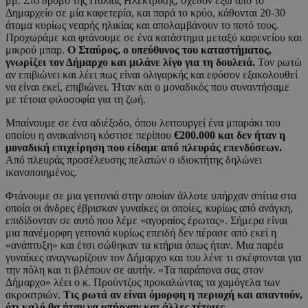
μμ. Στο δρόμο της Παλιάς Ηλεκτρικής, σχεδόν έξω από το
Δημαρχείο σε μία καφετερία, και παρά το κρύο, κάθονται 20-30
άτομα κυρίως νεαρής ηλικίας και απολαμβάνουν το ποτό τους.
Προχωράμε και φτάνουμε σε ένα κατάστημα μεταξύ καφενείου και
μικρού μπαρ.
Ο Σταύρος, ο υπεύθυνος του καταστήματος,
γνωρίζει τον Δήμαρχο και μιλάνε λίγο για τη δουλειά.
Τον ρωτώ
αν επιβιώνει και λέει πως είναι ολιγαρκής και εφόσον εξακολουθεί
να είναι εκεί, επιβιώνει. Ήταν και ο μοναδικός που συναντήσαμε
με τέτοια φιλοσοφία για τη ζωή.
Μπαίνουμε σε ένα αδιέξοδο, όπου λειτουργεί ένα μπαράκι του
οποίου η ανακαίνιση κόστισε περίπου
€200.000 και δεν ήταν η
μοναδική επιχείρηση που είδαμε από πλευράς επενδύσεων.
Από πλευράς προσέλευσης πελατών ο ιδιοκτήτης δηλώνει
ικανοποιημένος.
Φτάνουμε σε μια γειτονιά στην οποίαν άλλοτε υπήρχαν σπίτια στα
οποία οι άνδρες έβρισκαν γυναίκες οι οποίες, κυρίως από ανάγκη,
επιδίδονταν σε αυτό που λέμε «αγοραίος έρωτας». Σήμερα είναι
μια πανέμορφη γειτονιά κυρίως επειδή δεν πέρασε από εκεί η
«ανάπτυξη» και έτσι σώθηκαν τα κτήρια όπως ήταν. Μια παρέα
γυναίκες αναγνωρίζουν τον Δήμαρχο και του λένε τι σκέφτονται για
την πόλη και τι βλέπουν σε αυτήν. «Τα παράπονα σας στον
Δήμαρχο» λέει ο κ. Προύντζος προκαλώντας τα χαμόγελα των
ακροατριών.
Τις ρωτά αν είναι όμορφη η περιοχή και απαντούν,
ότι καλό θα ήταν να υπήρχαν και άλλες τέτοιες.