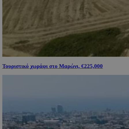
Τουριστικό χωράφι στο Μαρώνι, €225,000