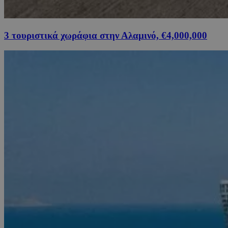
3 τουριστικά χωράφια στην Αλαμινό, €4,000,000