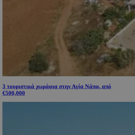
3 τουριστικά χωράφια στην Αγία Νάπα, από
€500,000