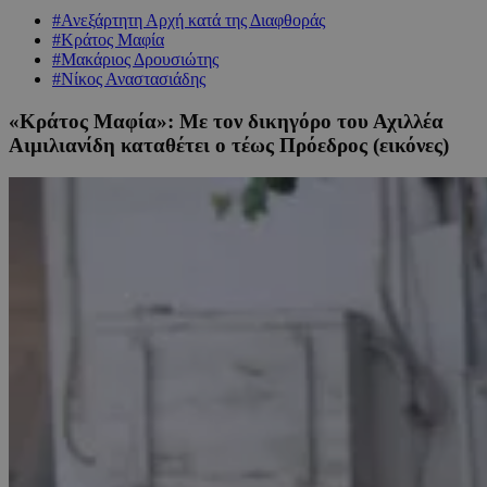
#Ανεξάρτητη Αρχή κατά της Διαφθοράς
#Κράτος Μαφία
#Μακάριος Δρουσιώτης
#Νίκος Αναστασιάδης
«Κράτος Μαφία»: Με τον δικηγόρο του Αχιλλέα
Αιμιλιανίδη καταθέτει ο τέως Πρόεδρος (εικόνες)