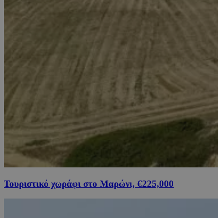
Τουριστικό χωράφι στο Μαρώνι, €225,000