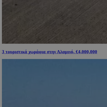
3 τουριστικά χωράφια στην Αλαμινό, €4,000,000