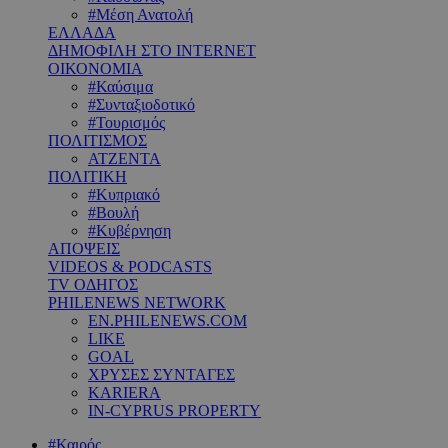
#Μέση Ανατολή
ΕΛΛΑΔΑ
ΔΗΜΟΦΙΛΗ ΣΤΟ INTERNET
ΟΙΚΟΝΟΜΙΑ
#Καύσιμα
#Συνταξιοδοτικό
#Τουρισμός
ΠΟΛΙΤΙΣΜΟΣ
ΑΤΖΕΝΤΑ
ΠΟΛΙΤΙΚΗ
#Κυπριακό
#Βουλή
#Κυβέρνηση
ΑΠΟΨΕΙΣ
VIDEOS & PODCASTS
TV ΟΔΗΓΟΣ
PHILENEWS NETWORK
EN.PHILENEWS.COM
LIKE
GOAL
ΧΡΥΣΕΣ ΣΥΝΤΑΓΕΣ
KARIERA
IN-CYPRUS PROPERTY
#Καιρός