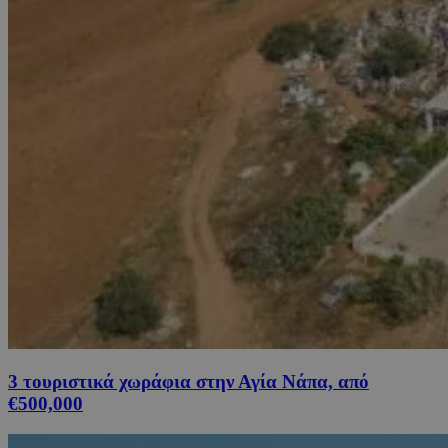
3 τουριστικά χωράφια στην Αγία Νάπα, από
€500,000