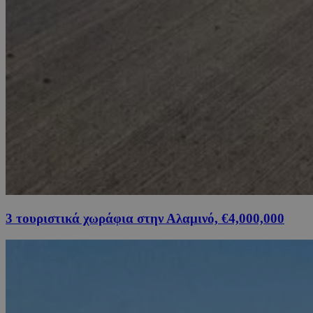
3 τουριστικά χωράφια στην Αλαμινό, €4,000,000