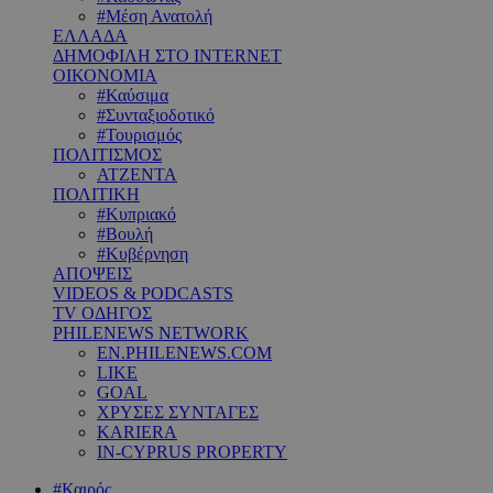
#Μέση Ανατολή
ΕΛΛΑΔΑ
ΔΗΜΟΦΙΛΗ ΣΤΟ INTERNET
ΟΙΚΟΝΟΜΙΑ
#Καύσιμα
#Συνταξιοδοτικό
#Τουρισμός
ΠΟΛΙΤΙΣΜΟΣ
ΑΤΖΕΝΤΑ
ΠΟΛΙΤΙΚΗ
#Κυπριακό
#Βουλή
#Κυβέρνηση
ΑΠΟΨΕΙΣ
VIDEOS & PODCASTS
TV ΟΔΗΓΟΣ
PHILENEWS NETWORK
EN.PHILENEWS.COM
LIKE
GOAL
ΧΡΥΣΕΣ ΣΥΝΤΑΓΕΣ
KARIERA
IN-CYPRUS PROPERTY
#Καιρός