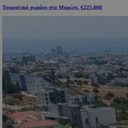
Τουριστικό χωράφι στο Μαρώνι, €225,000