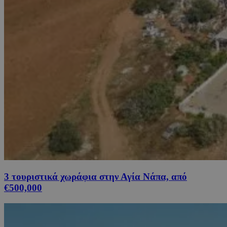
3 τουριστικά χωράφια στην Αγία Νάπα, από
€500,000