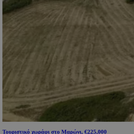
Τουριστικό χωράφι στο Μαρώνι, €225,000