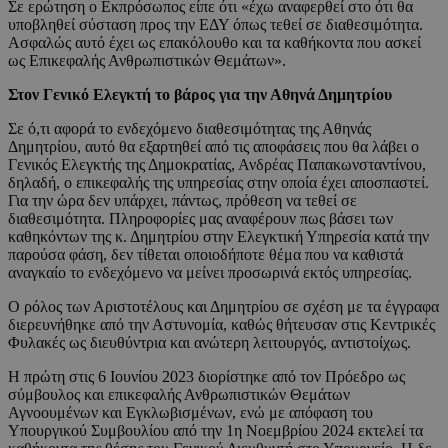
Σε ερώτηση ο Εκπρόσωπος είπε ότι «έχω αναφερθεί στο ότι θα
υποβληθεί σύσταση προς την ΕΔΥ όπως τεθεί σε διαθεσιμότητα.
Ασφαλώς αυτό έχει ως επακόλουθο και τα καθήκοντα που ασκεί
ως Επικεφαλής Ανθρωπιστικών Θεμάτων».
Στον Γενικό Ελεγκτή το βάρος για την Αθηνά Δημητρίου
Σε ό,τι αφορά το ενδεχόμενο διαθεσιμότητας της Αθηνάς
Δημητρίου, αυτό θα εξαρτηθεί από τις αποφάσεις που θα λάβει ο
Γενικός Ελεγκτής της Δημοκρατίας, Ανδρέας Παπακωνσταντίνου,
δηλαδή, ο επικεφαλής της υπηρεσίας στην οποία έχει αποσπαστεί.
Για την ώρα δεν υπάρχει, πάντως, πρόθεση να τεθεί σε
διαθεσιμότητα. Πληροφορίες μας αναφέρουν πως βάσει των
καθηκόντων της κ. Δημητρίου στην Ελεγκτική Υπηρεσία κατά την
παρούσα φάση, δεν τίθεται οποιοδήποτε θέμα που να καθιστά
αναγκαίο το ενδεχόμενο να μείνει προσωρινά εκτός υπηρεσίας.
Ο ρόλος των Αριστοτέλους και Δημητρίου σε σχέση με τα έγγραφα
διερευνήθηκε από την Αστυνομία, καθώς θήτευσαν στις Κεντρικές
Φυλακές ως διευθύντρια και ανώτερη λειτουργός, αντιστοίχως.
Η πρώτη στις 6 Ιουνίου 2023 διορίστηκε από τον Πρόεδρο ως
σύμβουλος και επικεφαλής Ανθρωπιστικών Θεμάτων
Αγνοουμένων και Εγκλωβισμένων, ενώ με απόφαση του
Υπουργικού Συμβουλίου από την 1η Νοεμβρίου 2024 εκτελεί τα