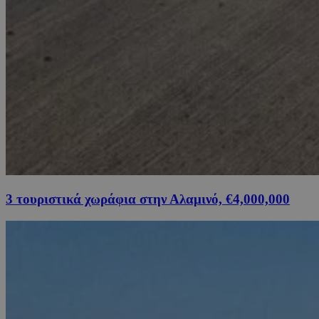
3 τουριστικά χωράφια στην Αλαμινό, €4,000,000