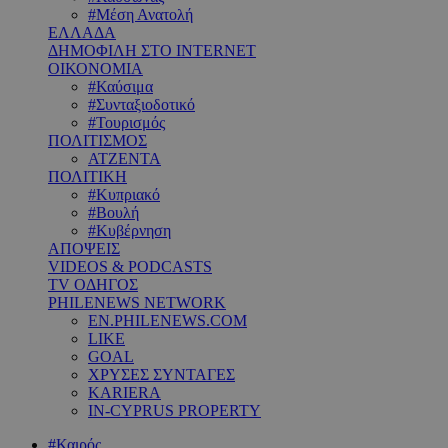
#Μέση Ανατολή
ΕΛΛΑΔΑ
ΔΗΜΟΦΙΛΗ ΣΤΟ INTERNET
ΟΙΚΟΝΟΜΙΑ
#Καύσιμα
#Συνταξιοδοτικό
#Τουρισμός
ΠΟΛΙΤΙΣΜΟΣ
ΑΤΖΕΝΤΑ
ΠΟΛΙΤΙΚΗ
#Κυπριακό
#Βουλή
#Κυβέρνηση
ΑΠΟΨΕΙΣ
VIDEOS & PODCASTS
TV ΟΔΗΓΟΣ
PHILENEWS NETWORK
EN.PHILENEWS.COM
LIKE
GOAL
ΧΡΥΣΕΣ ΣΥΝΤΑΓΕΣ
KARIERA
IN-CYPRUS PROPERTY
#Καιρός