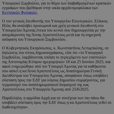
Υπουργικό Συμβούλιο, για το θέμα των διαβαθμισμένων κρατικών
εγγράφων που βρέθηκαν στην οικία αρχιδεσμοφύλακα των
Κεντρικών Φυλακών.
Ο νυν γενικός διευθυντής του Υπουργείου Εσωτερικών, Ελίκκος
Ηλία, θα αναλάβει προσωρινά και χρέη γενικού διευθυντή στο
Υπουργείου Άμυνας ένεκα του κενού που δημιουργείται με την
απομάκρυνση της Άννας Αριστοτέλους μετά και τη σημερινή
απόφαση του Υπουργικού Συμβουλίου.
Ο Κυβερνητικός Εκπρόσωπος, κ. Κωνσταντίνος Λετυμπιώτης, σε
δηλώσεις του στους δημοσιογράφους, είπε ότι «το Υπουργικό
Συμβούλιο, λαμβάνοντας υπόψη το περιεχόμενο των επιστολών
της Αστυνομίας Κύπρου ημερομηνιών 18 και 25 Ιουνίου 2025, και
αφού ενημερώθηκε από τον Υπουργό Άμυνας για τα καθήκοντα
που ασκεί η κα Άννα Αριστοτέλους ως Αναπληρώτρια Γενική
Διευθύντρια του Υπουργείου Άμυνας, αποφάσισε όπως υποβάλει
σύσταση προς την ΕΔΥ για λόγους δημοσίου συμφέροντος, για
τερματισμό του αναπληρωματικού διορισμού της κας
Αριστοτέλους στο Υπουργείο Άμυνας από 25/6/2025.
Παράλληλα, η αρμόδια Αρχή και σε συνέχεια των πιο πάνω θα
υποβάλει σύσταση προς την ΕΔΥ όπως η κα Αριστοτέλους τεθεί σε
διαθεσιμότητα».