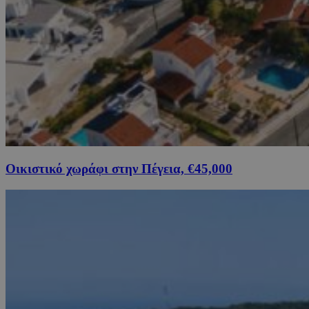
Οικιστικό χωράφι στην Πέγεια, €45,000