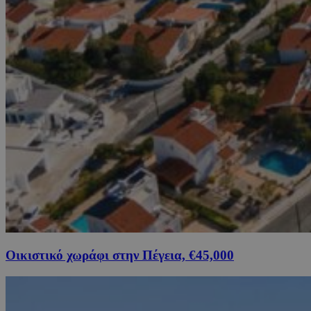
Οικιστικό χωράφι στην Πέγεια, €45,000