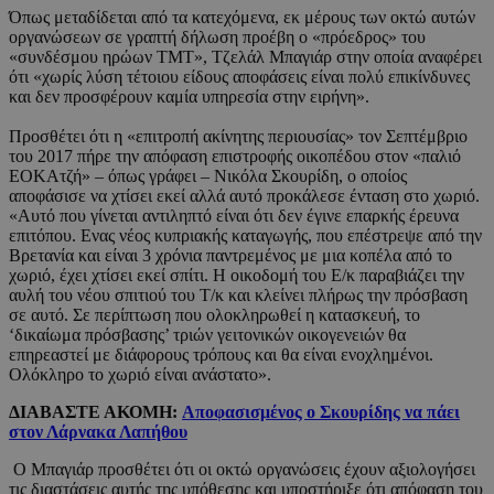
Όπως μεταδίδεται από τα κατεχόμενα, εκ μέρους των οκτώ αυτών
οργανώσεων σε γραπτή δήλωση προέβη ο «πρόεδρος» του
«συνδέσμου ηρώων ΤΜΤ», Τζελάλ Μπαγιάρ στην οποία αναφέρει
ότι «χωρίς λύση τέτοιου είδους αποφάσεις είναι πολύ επικίνδυνες
και δεν προσφέρουν καμία υπηρεσία στην ειρήνη».
Προσθέτει ότι η «επιτροπή ακίνητης περιουσίας» τον Σεπτέμβριο
του 2017 πήρε την απόφαση επιστροφής οικοπέδου στον «παλιό
ΕΟΚΑτζή» – όπως γράφει – Νικόλα Σκουρίδη, ο οποίος
αποφάσισε να χτίσει εκεί αλλά αυτό προκάλεσε ένταση στο χωριό.
«Αυτό που γίνεται αντιληπτό είναι ότι δεν έγινε επαρκής έρευνα
επιτόπου. Ενας νέος κυπριακής καταγωγής, που επέστρεψε από την
Βρετανία και είναι 3 χρόνια παντρεμένος με μια κοπέλα από το
χωριό, έχει χτίσει εκεί σπίτι. Η οικοδομή του Ε/κ παραβιάζει την
αυλή του νέου σπιτιού του Τ/κ και κλείνει πλήρως την πρόσβαση
σε αυτό. Σε περίπτωση που ολοκληρωθεί η κατασκευή, το
‘δικαίωμα πρόσβασης’ τριών γειτονικών οικογενειών θα
επηρεαστεί με διάφορους τρόπους και θα είναι ενοχλημένοι.
Ολόκληρο το χωριό είναι ανάστατο».
ΔΙΑΒΑΣΤΕ ΑΚΟΜΗ:
Αποφασισμένος ο Σκουρίδης να πάει
στον Λάρνακα Λαπήθου
Ο Μπαγιάρ προσθέτει ότι οι οκτώ οργανώσεις έχουν αξιολογήσει
τις διαστάσεις αυτής της υπόθεσης και υποστήριξε ότι απόφαση του