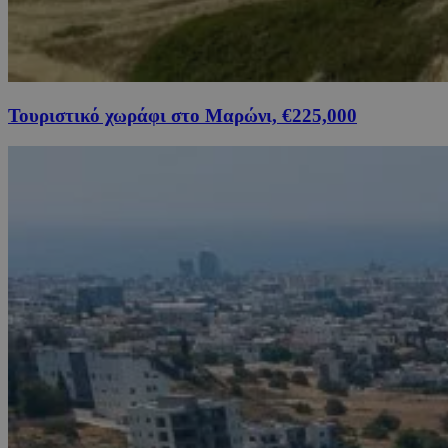
Τουριστικό χωράφι στο Μαρώνι, €225,000