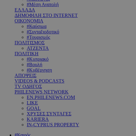
#Μέση Ανατολή
ΕΛΛΑΔΑ
ΔΗΜΟΦΙΛΗ ΣΤΟ INTERNET
ΟΙΚΟΝΟΜΙΑ
#Καύσιμα
#Συνταξιοδοτικό
#Τουρισμός
ΠΟΛΙΤΙΣΜΟΣ
ΑΤΖΕΝΤΑ
ΠΟΛΙΤΙΚΗ
#Κυπριακό
#Βουλή
#Κυβέρνηση
ΑΠΟΨΕΙΣ
VIDEOS & PODCASTS
TV ΟΔΗΓΟΣ
PHILENEWS NETWORK
EN.PHILENEWS.COM
LIKE
GOAL
ΧΡΥΣΕΣ ΣΥΝΤΑΓΕΣ
KARIERA
IN-CYPRUS PROPERTY
#Καιρός