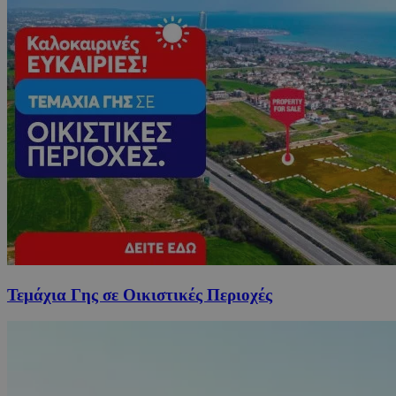
Τεμάχια Γης σε Οικιστικές Περιοχές