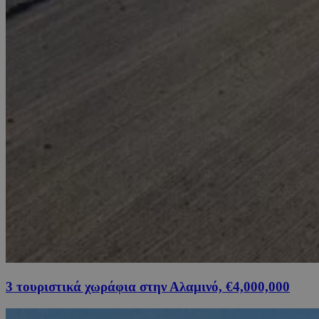
3 τουριστικά χωράφια στην Αλαμινό, €4,000,000