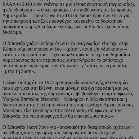
ΕΔΑΔ το 2010 είναι ενάντια σε μια τέτοια επιστροφή (περιουσίας),
η ε/κ «διοίκηση» – όπως αποκαλεί την κυβέρνηση της Κυπριακής
Δημοκρατίας – προσέφυγε το 2014 σε δικαστήριο των ΗΠΑ για
την επιστροφή των Ε/κ προσφύγων και εκείνο το δικαστήριο
αποφάσισε χωρίς δικαίωμα έφεσης, πως οι Ε/κ δεν έχουν τέτοιο
δικαίωμα.
Ο Μπαγιάρ γράφει επίσης ότι είτε το αναγνωρίζει είτε όχι, στην
Κύπρο σήμερα υπάρχουν δύο «κράτη», και η ε/κ «διοίκηση» –
κατά την έκφρασή του – έχει απαλλοτριώσει υπέρ του δημοσίου
συμφέροντος τις τ/κ περιουσίες, ούτε πλήρωσε το αντίστοιχο
αντίτιμο και παραπέμπει τον τ/κ «λαό» γι’ αυτές τις περιουσίες
«μετά τη λύση».
Γράφει επίσης ότι το 1975 η συμφωνία ανταλλαγής πληθυσμών
που είχε γίνει στη Βιέννη, είναι μόνιμη και όχι παροδική και ως
αποτέλεσμα αυτής της συμφωνίας επιβεβαιώθηκε στις συμφωνίες
Υψηλού Επιπέδου Ντενκτάς – Μακαρίου η διζωνικότητα και η
δικοινοτικότητα. Εκείνη τη νύχτα της συμφωνίας ο Αρχιεπίσκοπος
Μακάριος είπε ξεκάθαρα στην τηλεόραση, σύμφωνα με τον
Μπαγιάρ, ότι «οι πρόσφυγες δεν θα επιστρέψουν πίσω».
Ο Μπαγιάρ έκανε λόγο για «αναγκαιότητα διακρατικών σχέσεων»
υπενθυμίζοντας την αρχή στις διαπραγματεύσεις ότι χωρίς
συνολική λύση δεν είναι εφικτό να υπάρχουν συμφωνίες «κομμάτι