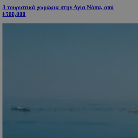
3 τουριστικά χωράφια στην Αγία Νάπα, από
€500,000