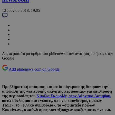
12 Ιουνίου 2018, 19:05
Δες περισσότερα άρθρα του philenews όταν αναζητάς ειδήσεις στην
Google
Add philenews.com on Google
Προβληματική απόφαση και αιτία σύγκρουσης θεωρούν την
απόφαση της «επιτροπής ακίνητης περιουσίας» για επιστροφή
της περιουσίας του
Νικόλα Σκουρίδη στον Λάρνακα Λαπήθου,
οκτώ σύνδεσμοι και ενώσεις, όπως ο «σύνδεσμος ηρώων
ΤΜΤ», το «εθνικό συμβούλιο», το «σωματείο ηρώων
Κοκκίνων», ο «σύνδεσμος συνταξιούχων υπαξιωματικών» κ.ά.