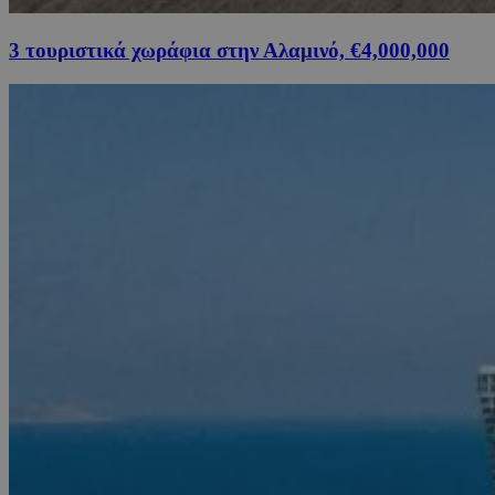
3 τουριστικά χωράφια στην Αλαμινό, €4,000,000