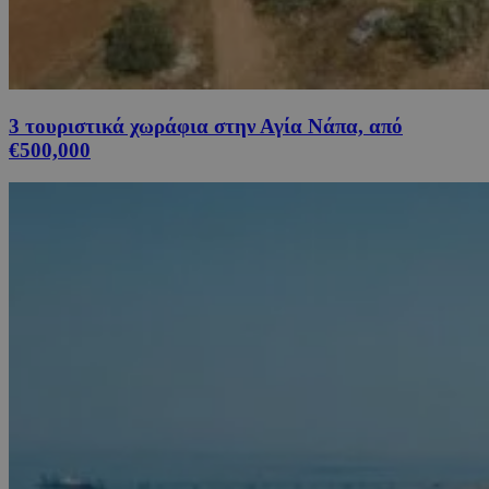
3 τουριστικά χωράφια στην Αγία Νάπα, από
€500,000