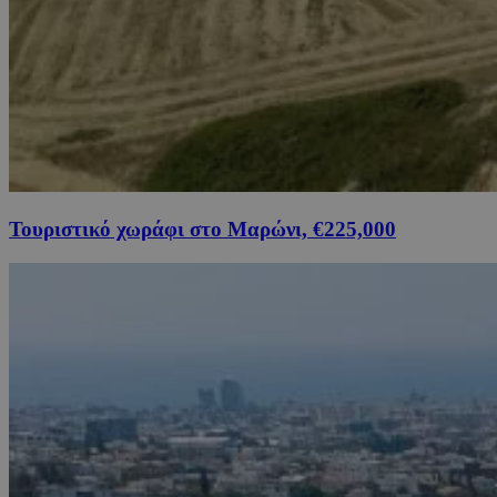
Τουριστικό χωράφι στο Μαρώνι, €225,000