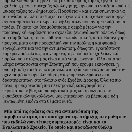
παρακολουθούμε τη βελτίωση σε διάφορους τομείς έργου του
σχολείου, μέσω συνεχούς αξιολόγησης, την οποία εντάξαμε από τις
μικρές τάξεις του δημοτικού. Πρόσθετα – και είναι σημαντικό να
το τονίσουμε- όλα τα στοιχεία δείχνουν ότι το σχολείο λειτουργεί
αντισταθμιστικά σε σωρεία προβλημάτων που αντιμετωπίζουν τα
παιδιά. Γι’ αυτό και θεσμοθετήσαμε σειρά μέτρων για την
παιδαγωγική θωράκιση του σχολείου (ενδυνάμωση ρόλων, όπως
του συμβούλου, του υπεύθυνου εκπαιδευτικού, κ.ά.). Εισαγάγαμε
προγράμματα στην προσχολική για την πρόληψη και φυσικά
εργαζόμαστε και για την αντιμετώπιση, όπως την εγκατάσταση
καμερών ασφαλείας, στοχευμένα, τη φρούρηση σχολείων κ.ά.
παρόλο που στόχος μας είναι αυτά να μειώνονται. Όλα αυτά τα
μέτρα εντάσσονται στην Στρατηγική που έχουμε εκπονήσει, η
οποία βασίζεται σε επιστημονικά στοιχεία και ενισχύεται από τον
σχεδιασμό και την υλοποίηση στοχευμένων δράσεων και
δραστηριοτήτων στο πλαίσιο ενός Σχεδίου Δράσης. Όλα τα πιο
πάνω, η υποχρεωτική πια ηλεκτρονική καταγραφή των
περιστατικών βίας και παραβατικότητας και η αύξηση των
εκπαιδευτικών ψυχολόγων, μας επιτρέπουν να βλέπουμε ήδη
βελτιωμένη εικόνα στα θέματα αυτά.
-Μία από τις δράσεις σας για αντιμετώπιση της
παραβατικότητας και ταυτόχρονα της στήριξης των μαθητών
που εκδηλώνουν τέτοιες συμπεριφορές, είναι και το
Εναλλακτικό Σχολείο. Το οποίο και προκάλεσε θύελλα