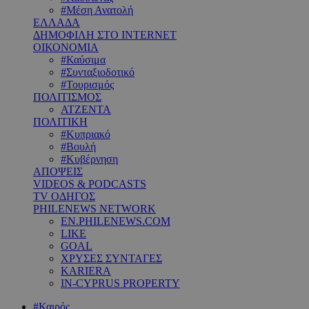
#Μέση Ανατολή
ΕΛΛΑΔΑ
ΔΗΜΟΦΙΛΗ ΣΤΟ INTERNET
ΟΙΚΟΝΟΜΙΑ
#Καύσιμα
#Συνταξιοδοτικό
#Τουρισμός
ΠΟΛΙΤΙΣΜΟΣ
ΑΤΖΕΝΤΑ
ΠΟΛΙΤΙΚΗ
#Κυπριακό
#Βουλή
#Κυβέρνηση
ΑΠΟΨΕΙΣ
VIDEOS & PODCASTS
TV ΟΔΗΓΟΣ
PHILENEWS NETWORK
EN.PHILENEWS.COM
LIKE
GOAL
ΧΡΥΣΕΣ ΣΥΝΤΑΓΕΣ
KARIERA
IN-CYPRUS PROPERTY
#Καιρός