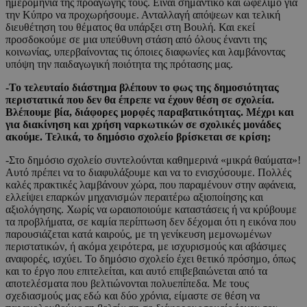
ημερομηνία της προαγωγής τους. Είναι σημαντικό και ωφέλιμο για
την Κύπρο να προχωρήσουμε. Ανταλλαγή απόψεων και τελική
διευθέτηση του θέματος θα υπάρξει στη Βουλή. Και εκεί
προσδοκούμε σε μια υπεύθυνη στάση από όλους έναντι της
κοινωνίας, υπερβαίνοντας τις όποιες διαφωνίες και λαμβάνοντας
υπόψη την παιδαγωγική ποιότητα της πρότασης μας.
-Το τελευταίο διάστημα βλέπουν το φως της δημοσιότητας
περιστατικά που δεν θα έπρεπε να έχουν θέση σε σχολεία.
Βλέπουμε βία, διάφορες μορφές παραβατικότητας. Μέχρι και
για διακίνηση και χρήση ναρκωτικών σε σχολικές μονάδες
ακούμε. Τελικά, το δημόσιο σχολείο βρίσκεται σε κρίση;
-Στο δημόσιο σχολείο συντελούνται καθημερινά «μικρά θαύματα»!
Αυτό πρέπει να το διαφυλάξουμε και να το ενισχύσουμε. Πολλές
καλές πρακτικές λαμβάνουν χώρα, που παραμένουν στην αφάνεια,
ελλείψει επαρκών μηχανισμών περαιτέρω αξιοποίησης και
αξιολόγησης. Χωρίς να ωραιοποιούμε καταστάσεις ή να κρύβουμε
τα προβλήματα, σε καμία περίπτωση δεν δέχομαι ότι η εικόνα που
παρουσιάζεται κατά καιρούς, με τη γενίκευση μεμονωμένων
περιστατικών, ή ακόμα χειρότερα, με ισχυρισμούς και αβάσιμες
αναφορές, ισχύει. Το δημόσιο σχολείο έχει θετικό πρόσημο, όπως
και το έργο που επιτελείται, και αυτό επιβεβαιώνεται από τα
αποτελέσματα που βελτιώνονται πολυεπίπεδα. Με τους
σχεδιασμούς μας εδώ και δύο χρόνια, είμαστε σε θέση να