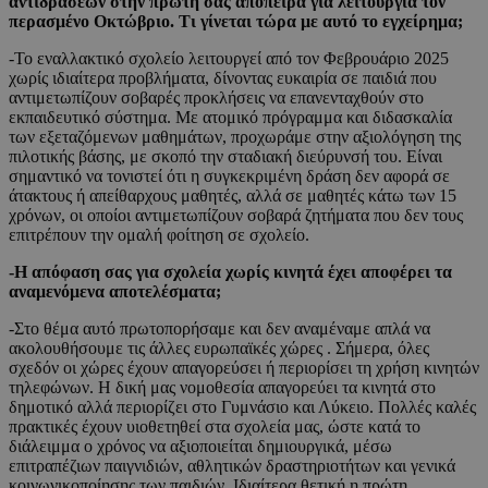
αντιδράσεων στην πρώτη σας απόπειρα για λειτουργία τον
περασμένο Οκτώβριο. Τι γίνεται τώρα με αυτό το εγχείρημα;
-Το εναλλακτικό σχολείο λειτουργεί από τον Φεβρουάριο 2025
χωρίς ιδιαίτερα προβλήματα, δίνοντας ευκαιρία σε παιδιά που
αντιμετωπίζουν σοβαρές προκλήσεις να επανενταχθούν στο
εκπαιδευτικό σύστημα. Με ατομικό πρόγραμμα και διδασκαλία
των εξεταζόμενων μαθημάτων, προχωράμε στην αξιολόγηση της
πιλοτικής βάσης, με σκοπό την σταδιακή διεύρυνσή του. Είναι
σημαντικό να τονιστεί ότι η συγκεκριμένη δράση δεν αφορά σε
άτακτους ή απείθαρχους μαθητές, αλλά σε μαθητές κάτω των 15
χρόνων, οι οποίοι αντιμετωπίζουν σοβαρά ζητήματα που δεν τους
επιτρέπουν την ομαλή φοίτηση σε σχολείο.
-Η απόφαση σας για σχολεία χωρίς κινητά έχει αποφέρει τα
αναμενόμενα αποτελέσματα;
-Στο θέμα αυτό πρωτοπορήσαμε και δεν αναμέναμε απλά να
ακολουθήσουμε τις άλλες ευρωπαϊκές χώρες . Σήμερα, όλες
σχεδόν οι χώρες έχουν απαγορεύσει ή περιορίσει τη χρήση κινητών
τηλεφώνων. Η δική μας νομοθεσία απαγορεύει τα κινητά στο
δημοτικό αλλά περιορίζει στο Γυμνάσιο και Λύκειο. Πολλές καλές
πρακτικές έχουν υιοθετηθεί στα σχολεία μας, ώστε κατά το
διάλειμμα ο χρόνος να αξιοποιείται δημιουργικά, μέσω
επιτραπέζιων παιγνιδιών, αθλητικών δραστηριοτήτων και γενικά
κοινωνικοποίησης των παιδιών. Ιδιαίτερα θετική η πρώτη