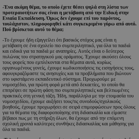
-Ένα ακόμη θέμα, το οποίο έχετε θέσει ψηλά στη λίστα των
προτεραιοτήτων σας είναι η μετάβαση από την Ειδική στην
Ενιαία Εκπαίδευση. Όμως δεν έχουμε επί του παρόντος,
τουλάχιστον, πληροφορηθεί κάτι συγκεκριμένο γύρω από αυτό.
Πού βρίσκεται αυτό το θέμα;
-Το έχουμε ήδη εξαγγείλει ότι βασικός στόχος μας είναι η
μετάβαση σε ένα σχολείο πιο συμπεριληπτικό, για όλα τα παιδιά
και ειδικά για τα παιδιά με αναπηρίες. Αυτός είναι ο δεύτερος
πυλώνας του στρατηγικού μας οράματος. Έχουμε ακούσει όλους
τους φορείς που εμπλέκονται στα θέματα αυτά, κυρίως
οργανωμένους γονείς, έχουμε κωδικοποιήσεις τις εισηγήσεις τους,
αφουγκραζόμαστε τις ανησυχίες και τα προβλήματα που βιώνουν
στο υφιστάμενο εκπαιδευτικό σύστημα. Προχωρούμε με
νομοσχέδιο, για πρώτη φορά μετά από δεκαετίες, το οποίο θα
επιτρέψει σε πρώτη φάση πιο συμπεριληπτικές και βελτιωμένες
πρακτικές στη γενική τάξη. Ήδη, παράλληλα με την ετοιμασία του
νομοσχεδίου, έχουμε αυξήσει τους/τις συνοδούς/σχολικούς
βοηθούς, έχουμε προχωρήσει σε σειρά επιμορφώσεων προς όλους
για τα θέματα της διαφοροποίησης στη διδασκαλία και είμαστε
βέβαιοι πως με τη στήριξη όλων, θα έχουμε από την επόμενη
σχολική χρονιά καλύτερες συνθήκες διδασκαλίας και μάθησης για
όλα τα παιδιά.