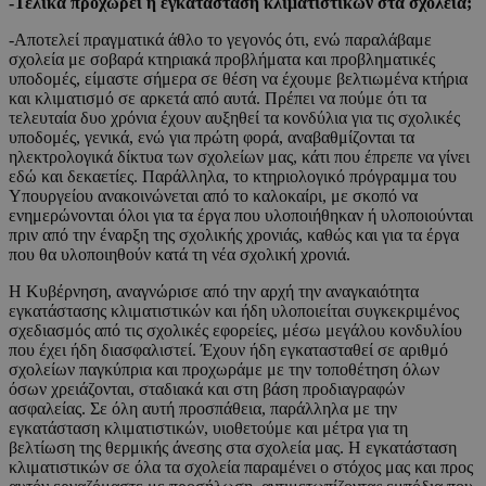
-Τελικά προχωρεί η εγκατάσταση κλιματιστικών στα σχολεία;
-Αποτελεί πραγματικά άθλο το γεγονός ότι, ενώ παραλάβαμε
σχολεία με σοβαρά κτηριακά προβλήματα και προβληματικές
υποδομές, είμαστε σήμερα σε θέση να έχουμε βελτιωμένα κτήρια
και κλιματισμό σε αρκετά από αυτά. Πρέπει να πούμε ότι τα
τελευταία δυο χρόνια έχουν αυξηθεί τα κονδύλια για τις σχολικές
υποδομές, γενικά, ενώ για πρώτη φορά, αναβαθμίζονται τα
ηλεκτρολογικά δίκτυα των σχολείων μας, κάτι που έπρεπε να γίνει
εδώ και δεκαετίες. Παράλληλα, το κτηριολογικό πρόγραμμα του
Υπουργείου ανακοινώνεται από το καλοκαίρι, με σκοπό να
ενημερώνονται όλοι για τα έργα που υλοποιήθηκαν ή υλοποιούνται
πριν από την έναρξη της σχολικής χρονιάς, καθώς και για τα έργα
που θα υλοποιηθούν κατά τη νέα σχολική χρονιά.
Η Κυβέρνηση, αναγνώρισε από την αρχή την αναγκαιότητα
εγκατάστασης κλιματιστικών και ήδη υλοποιείται συγκεκριμένος
σχεδιασμός από τις σχολικές εφορείες, μέσω μεγάλου κονδυλίου
που έχει ήδη διασφαλιστεί. Έχουν ήδη εγκατασταθεί σε αριθμό
σχολείων παγκύπρια και προχωράμε με την τοποθέτηση όλων
όσων χρειάζονται, σταδιακά και στη βάση προδιαγραφών
ασφαλείας. Σε όλη αυτή προσπάθεια, παράλληλα με την
εγκατάσταση κλιματιστικών, υιοθετούμε και μέτρα για τη
βελτίωση της θερμικής άνεσης στα σχολεία μας. Η εγκατάσταση
κλιματιστικών σε όλα τα σχολεία παραμένει ο στόχος μας και προς