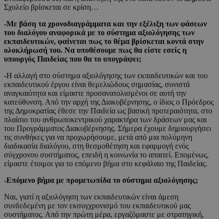
Σχολείο βρίσκεται σε κρίση…
-Με βάση τα χρονοδιαγράμματα και την εξέλιξη των φάσεων
του διαλόγου αναφορικά με το σύστημα αξιολόγησης των
εκπαιδευτικών, φαίνεται πως το θέμα βρίσκεται κοντά στην
ολοκλήρωσή του. Να υποθέσουμε πως θα είστε εσείς η
υπουργός Παιδείας που θα το υπογράψει;
-Η αλλαγή στο σύστημα αξιολόγησης των εκπαιδευτικών και του
εκπαιδευτικού έργου είναι θεμελιώδους σημασίας, συνιστά
αναγκαιότητα και είμαστε προσανατολισμένοι σε αυτή την
κατεύθυνση. Από την αρχή της Διακυβέρνησης, ο ίδιος ο Πρόεδρος
της Δημοκρατίας έθεσε την Παιδεία ως βασική προτεραιότητα, στο
πλαίσιο του ανθρωποκεντρικού χαρακτήρα των δράσεων μας και
του Προγράμματος Διακυβέρνησης. Σήμερα έχουμε δημιουργήσει
τις συνθήκες για να προχωρήσουμε, μετά από μια πολύμηνη
διαδικασία διαλόγου, στη θεσμοθέτηση και εφαρμογή ενός
σύγχρονου συστήματος, επειδή η κοινωνία το απαιτεί. Επομένως,
είμαστε έτοιμοι για το επόμενο βήμα στο κεφάλαιο της Παιδείας.
-Επόμενο βήμα με προμετωπίδα το σύστημα αξιολόγησης;
Ναι, γιατί η αξιολόγηση των εκπαιδευτικών είναι άμεση
συνδεδεμένη με τον εκσυγχρονισμό του εκπαιδευτικού μας
συστήματος. Από την πρώτη μέρα, εργαζόμαστε με στρατηγική,