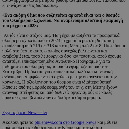
αυτόν εργαζόμαστε με προσήλωση, αντιμετωπίζοντας εμπόδια που
εμφανίζονται στις διαδικασίες.
-Ένα ακόμη θέμα που συζητιέται αρκετά είναι και ο θεσμός
του Ολοήμερου Σχολείου. Να αναμένουμε ολιστική εφαρμογή
του μέχρι το 2028;
-Αυτός είναι ο στόχος μας. Ήδη έχουμε αυξήσει τα προαιρετικά
ολοήμερα σχολεία από το 2023 μέχρι σήμερα, στη δημοτική
εκπαίδευση από 219 σε 318 και στη Μέση από 2 σε 8. Πιστεύουμε
πολύ στο θεσμό αυτό, ο οποίος συνεχώς βελτιώνεται και
αναβαθμίζεται, τόσο λειτουργικά όσο και ποιοτικά, αφού έχουμε
αναπτύξει επικαιροποιημένο Αναλυτικό Πρόγραμμα για τα
μαθήματα του ολοημέρου, το οποίο εφαρμόζεται από τον
Σεπτέμβρη. Πρόκειται για εκπαιδευτική αλλά και κοινωνική
ανάγκη που συμφιλιώνει το σχολείο με την οικογένεια και την
κοινωνία,, Η αξιολόγηση του θεσμού είναι ιδιαίτερα θετική.
Κάποιες από τις μορφές εφαρμογής του (π.χ. στη Μέση) έχουν
αναγνωριστεί φέτος και από διεθνείς οργανισμούς ως καλές
πρακτικές που βελτιώνουν επίδοση και συμπεριφορά.
Εγγραφή στο Newsletter
Ακολουθήστε το
philenews.com στο Google News
και μάθετε
πρώτοι όλες τις ειδήσεις για την Κύπρο και τον κόσμο