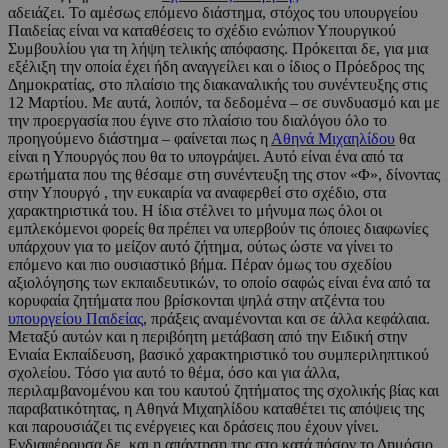
αδειάζει. Το αμέσως επόμενο διάστημα, στόχος του υπουργείου
Παιδείας είναι να καταθέσεις το σχέδιο ενώπιον Υπουργικού
Συμβουλίου για τη λήψη τελικής απόφασης. Πρόκειται δε, για μια
εξέλιξη την οποία έχει ήδη αναγγείλει και ο ίδιος ο Πρόεδρος της
Δημοκρατίας, στο πλαίσιο της διακαναλικής του συνέντευξης στις
12 Μαρτίου. Με αυτά, λοιπόν, τα δεδομένα – σε συνδυασμό και με
την προεργασία που έγινε στο πλαίσιο του διαλόγου όλο το
προηγούμενο διάστημα – φαίνεται πως η
Αθηνά Μιχαηλίδου
θα
είναι η Υπουργός που θα το υπογράψει. Αυτό είναι ένα από τα
ερωτήματα που της θέσαμε στη συνέντευξη της στον «Φ», δίνοντας
στην Υπουργό , την ευκαιρία να αναφερθεί στο σχέδιο, στα
χαρακτηριστικά του. Η ίδια στέλνει το μήνυμα πως όλοι οι
εμπλεκόμενοι φορείς θα πρέπει να υπερβούν τις όποιες διαφωνίες
υπάρχουν για το μείζον αυτό ζήτημα, ούτως ώστε να γίνει το
επόμενο και πιο ουσιαστικό βήμα. Πέραν όμως του σχεδίου
αξιολόγησης των εκπαιδευτικών, το οποίο σαφώς είναι ένα από τα
κορυφαία ζητήματα που βρίσκονται ψηλά στην ατζέντα του
υπουργείου Παιδείας
, πράξεις αναμένονται και σε άλλα κεφάλαια.
Μεταξύ αυτών και η περιβόητη μετάβαση από την Ειδική στην
Ενιαία Εκπαίδευση, βασικό χαρακτηριστικό του συμπεριληπτικού
σχολείου. Τόσο για αυτό το θέμα, όσο και για άλλα,
περιλαμβανομένου και του καυτού ζητήματος της σχολικής βίας και
παραβατικότητας, η Αθηνά Μιχαηλίδου καταθέτει τις απόψεις της
και παρουσιάζει τις ενέργειες και δράσεις που έχουν γίνει.
Ενδιαφέρουσα δε, και η απάντηση της στο κατά πόσον το Δημόσιο