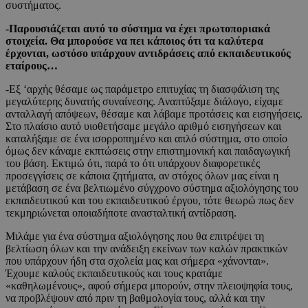
συστήματος.
-Παρουσιάζεται αυτό το σύστημα να έχει πρωτοποριακά
στοιχεία. Θα μπορούσε να πει κάποιος ότι τα καλύτερα
έρχονται, ωστόσο υπάρχουν αντιδράσεις από εκπαιδευτικούς
εταίρους…
-Εξ ‘αρχής θέσαμε ως παράμετρο επιτυχίας τη διασφάλιση της
μεγαλύτερης δυνατής συναίνεσης. Αναπτύξαμε διάλογο, είχαμε
ανταλλαγή απόψεων, θέσαμε και λάβαμε προτάσεις και εισηγήσεις.
Στο πλαίσιο αυτό υιοθετήσαμε μεγάλο αριθμό εισηγήσεων και
καταλήξαμε σε ένα ισορροπημένο και απλό σύστημα, στο οποίο
όμως δεν κάναμε εκπτώσεις στην επιστημονική και παιδαγωγική
του βάση. Εκτιμώ ότι, παρά το ότι υπάρχουν διαφορετικές
προσεγγίσεις σε κάποια ζητήματα, αν στόχος όλων μας είναι η
μετάβαση σε ένα βελτιωμένο σύγχρονο σύστημα αξιολόγησης του
εκπαιδευτικού και του εκπαιδευτικού έργου, τότε θεωρώ πως δεν
τεκμηριώνεται οποιαδήποτε ανασταλτική αντίδραση.
Μιλάμε για ένα σύστημα αξιολόγησης που θα επιτρέψει τη
βελτίωση όλων και την ανάδειξη εκείνων των καλών πρακτικών
που υπάρχουν ήδη στα σχολεία μας και σήμερα «χάνονται».
Έχουμε καλούς εκπαιδευτικούς και τους κρατάμε
«καθηλωμένους», αφού σήμερα μπορούν, στην πλειοψηφία τους,
να προβλέψουν από πριν τη βαθμολογία τους, αλλά και την