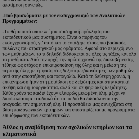
αποτίμηση συνεπώς.
-Πού βρισκόμαστε με τον εκσυγχρονισμό των Αναλυτικών
Προγραμμάτων;
-Το θέμα αυτό αποτελεί μια συστημική πρόκληση του
εκπαιδευτικού μας συστήματος. Είναι ο πυρήνας του
εκσυγχρονισμού, γι’ αυτό και το εντάξαμε στους πιο βασικούς
πυλώνες του στρατηγικού μας οράματος. Αφορά στο περιεχόμενο
των μαθημάτων, το τι δηλαδή διδάσκεται σε όλες τις τάξεις και όλα
τα μαθήματα. Από την αρχή, την πρώτη χρονιά της διακυβέρνησης,
τέθηκε ως στόχος η επικαιροποίηση της ύλης και η μείωση της
περιττής ύλης με έμφαση στις δεξιότητες/ικανότητες των μαθητών,
αντί στην αποστήθιση και παπαγαλία. Κατά τη δεύτερη χρονιά, η
επικέντρωση ήταν στη μετάβαση σε δεξιότητες και στην κριτική
σκέψη και δημιουργικότητα, αλλά και σε ψηφιακές δεξιότητες.
Κάθε χρόνο τα παιδιά έχουν ελαφρώς μειωμένη ύλη, μέχρι να
διασφαλίσουμε σταδιακά ότι τα παιδιά θα διδάσκονται την
αναγκαία, την σημαντική ύλη. Η προσπάθεια μας συνεχίζεται στη
βάση παιδαγωγικών κριτηρίων και υποστηρίζεται με προγράμματα
επιμόρφωσης των εκπαιδευτικών.
Άθλος η αναβάθμιση των σχολικών κτηρίων και τα
κλιματιστικά