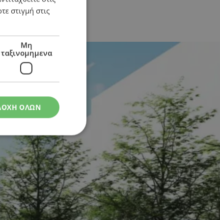
τε στιγμή στις
Μη
ταξινομημενα
ΔΟΧΗ ΟΛΩΝ