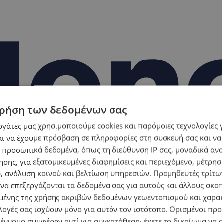
ρήση των δεδομένων σας
εργάτες μας χρησιμοποιούμε cookies και παρόμοιες τεχνολογίες 
ι να έχουμε πρόσβαση σε πληροφορίες στη συσκευή σας και να
 προσωπικά δεδομένα, όπως τη διεύθυνση IP σας, μοναδικά αν
σης, για εξατομικευμένες διαφημίσεις και περιεχόμενο, μέτρη
υ, ανάλυση κοινού και βελτίωση υπηρεσιών.
Προμηθευτές τρίτων
 να επεξεργάζονται τα δεδομένα σας για αυτούς και άλλους σκο
ένης της χρήσης ακριβών δεδομένων γεωεντοπισμού και χαρα
λογές σας ισχύουν μόνο για αυτόν τον ιστότοπο. Ορισμένοι πρ
 έννομο συμφέρον αντί για συγκατάθεση· έχετε το δικαίωμα να α