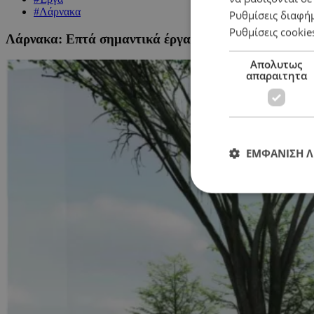
#Λάρνακα
Ρυθμίσεις διαφή
Ρυθμίσεις cookie
Λάρνακα: Επτά σημαντικά έργα που θα ξεπεράσουν τα
Απολυτως
απαραιτητα
ΕΜΦΑΝΙΣΗ 