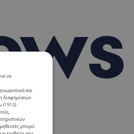
για να
αγνωριστικά και
ση διαφημίσεων
 (1913)
πούς,
κτηριστικών
ομηθευτές μπορεί
ντιταχθείτε στις