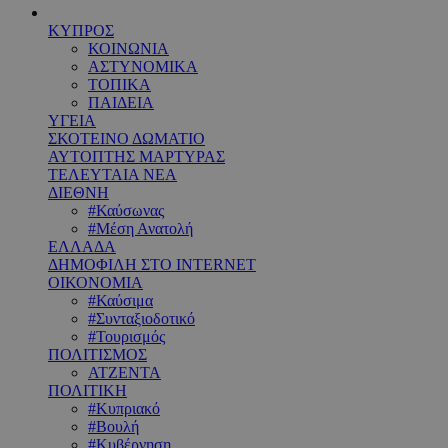
ΚΥΠΡΟΣ
ΚΟΙΝΩΝΙΑ
ΑΣΤΥΝΟΜΙΚΑ
ΤΟΠΙΚΑ
ΠΑΙΔΕΙΑ
ΥΓΕΙΑ
ΣΚΟΤΕΙΝΟ ΔΩΜΑΤΙΟ
ΑΥΤΟΠΤΗΣ ΜΑΡΤΥΡΑΣ
ΤΕΛΕΥΤΑΙΑ ΝΕΑ
ΔΙΕΘΝΗ
#Καύσωνας
#Μέση Ανατολή
ΕΛΛΑΔΑ
ΔΗΜΟΦΙΛΗ ΣΤΟ INTERNET
ΟΙΚΟΝΟΜΙΑ
#Καύσιμα
#Συνταξιοδοτικό
#Τουρισμός
ΠΟΛΙΤΙΣΜΟΣ
ΑΤΖΕΝΤΑ
ΠΟΛΙΤΙΚΗ
#Κυπριακό
#Βουλή
#Κυβέρνηση