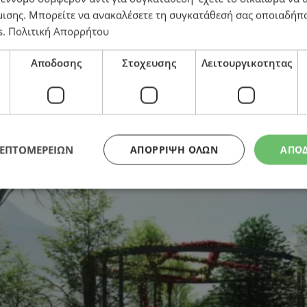
μισης
. Μπορείτε να ανακαλέσετε τη συγκατάθεσή σας οποιαδήπο
s
.
Πολιτική Απορρήτου
 €22 εκατ. μέσα στην επόμενη διετία
Αποδοσης
Στοχευσης
Λειτουργικοτητας
ΛΕΠΤΟΜΕΡΕΙΩΝ
ΑΠΌΡΡΙΨΗ ΌΛΩΝ
ΑΠΟ