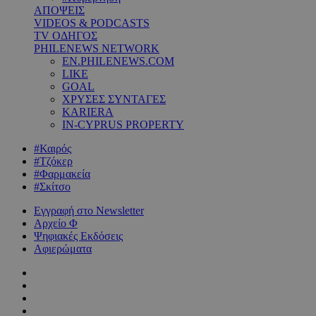
ΑΠΟΨΕΙΣ
VIDEOS & PODCASTS
TV ΟΔΗΓΟΣ
PHILENEWS NETWORK
EN.PHILENEWS.COM
LIKE
GOAL
ΧΡΥΣΕΣ ΣΥΝΤΑΓΕΣ
KARIERA
IN-CYPRUS PROPERTY
#Καιρός
#Τζόκερ
#Φαρμακεία
#Σκίτσο
Εγγραφή στο Newsletter
Αρχείο Φ
Ψηφιακές Εκδόσεις
Αφιερώματα