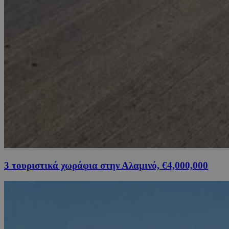
3 τουριστικά χωράφια στην Αλαμινό, €4,000,000