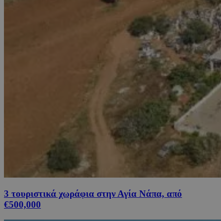
3 τουριστικά χωράφια στην Αγία Νάπα, από
€500,000