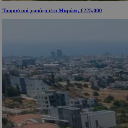
Τουριστικό χωράφι στο Μαρώνι, €225,000