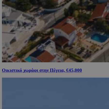
Οικιστικό χωράφι στην Πέγεια, €45,000