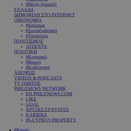
#Μέση Ανατολή
ΕΛΛΑΔΑ
ΔΗΜΟΦΙΛΗ ΣΤΟ INTERNET
ΟΙΚΟΝΟΜΙΑ
#Καύσιμα
#Συνταξιοδοτικό
#Τουρισμός
ΠΟΛΙΤΙΣΜΟΣ
ΑΤΖΕΝΤΑ
ΠΟΛΙΤΙΚΗ
#Κυπριακό
#Βουλή
#Κυβέρνηση
ΑΠΟΨΕΙΣ
VIDEOS & PODCASTS
TV ΟΔΗΓΟΣ
PHILENEWS NETWORK
EN.PHILENEWS.COM
LIKE
GOAL
ΧΡΥΣΕΣ ΣΥΝΤΑΓΕΣ
KARIERA
IN-CYPRUS PROPERTY
#Καιρός