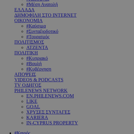
#Μέση Ανατολή
ΕΛΛΑΔΑ
ΔΗΜΟΦΙΛΗ ΣΤΟ INTERNET
ΟΙΚΟΝΟΜΙΑ
#Καύσιμα
#Συνταξιοδοτικό
#Τουρισμός
ΠΟΛΙΤΙΣΜΟΣ
ΑΤΖΕΝΤΑ
ΠΟΛΙΤΙΚΗ
#Κυπριακό
#Βουλή
#Κυβέρνηση
ΑΠΟΨΕΙΣ
VIDEOS & PODCASTS
TV ΟΔΗΓΟΣ
PHILENEWS NETWORK
EN.PHILENEWS.COM
LIKE
GOAL
ΧΡΥΣΕΣ ΣΥΝΤΑΓΕΣ
KARIERA
IN-CYPRUS PROPERTY
#Καιρός