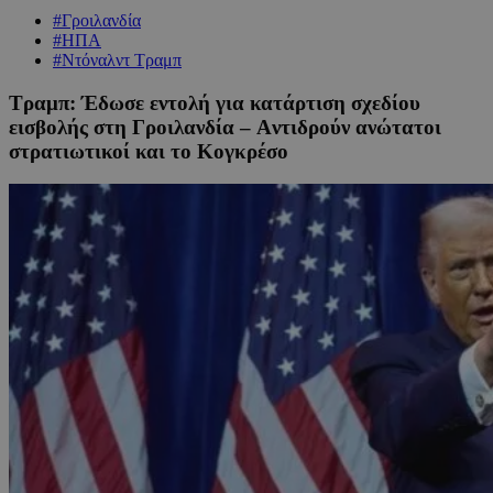
#Γροιλανδία
#ΗΠΑ
#Ντόναλντ Τραμπ
Τραμπ: Έδωσε εντολή για κατάρτιση σχεδίου
εισβολής στη Γροιλανδία – Aντιδρούν ανώτατοι
στρατιωτικοί και το Κογκρέσο