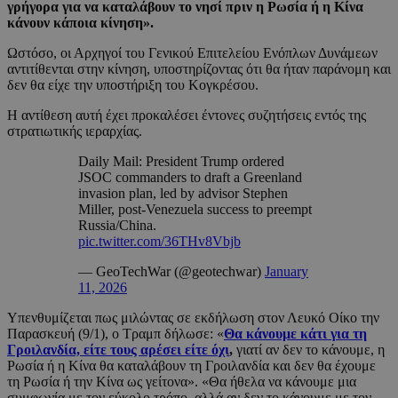
γρήγορα για να καταλάβουν το νησί πριν η Ρωσία ή η Κίνα
κάνουν κάποια κίνηση».
Ωστόσο, οι Αρχηγοί του Γενικού Επιτελείου Ενόπλων Δυνάμεων
αντιτίθενται στην κίνηση, υποστηρίζοντας ότι θα ήταν παράνομη και
δεν θα είχε την υποστήριξη του Κογκρέσου.
Η αντίθεση αυτή έχει προκαλέσει έντονες συζητήσεις εντός της
στρατιωτικής ιεραρχίας.
Daily Mail: President Trump ordered
JSOC commanders to draft a Greenland
invasion plan, led by advisor Stephen
Miller, post-Venezuela success to preempt
Russia/China.
pic.twitter.com/36THv8Vbjb
— GeoTechWar (@geotechwar)
January
11, 2026
Υπενθυμίζεται πως μιλώντας σε εκδήλωση στον Λευκό Οίκο την
Παρασκευή (9/1), ο Τραμπ δήλωσε: «
Θα κάνουμε κάτι για τη
Γροιλανδία, είτε τους αρέσει είτε όχι
,
γιατί αν δεν το κάνουμε, η
Ρωσία ή η Κίνα θα καταλάβουν τη Γροιλανδία και δεν θα έχουμε
τη Ρωσία ή την Κίνα ως γείτονα». «Θα ήθελα να κάνουμε μια
συμφωνία με τον εύκολο τρόπο, αλλά αν δεν το κάνουμε με τον