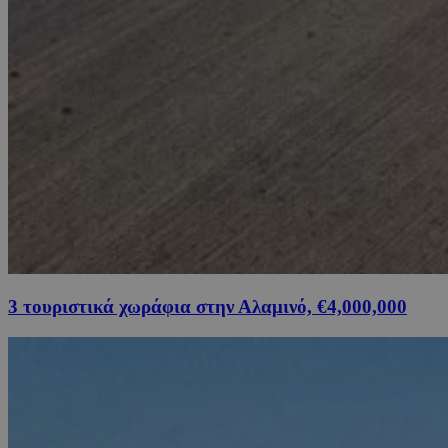
3 τουριστικά χωράφια στην Αλαμινό, €4,000,000