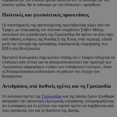
εύκολο τρόπο, θα το κάνουμε με τον δύσκολο», πρόσθεσε.
Πολιτικές και γεωπολιτικές προεκτάσεις
Οι υποστηρικτές της προτεινόμενης πρωτοβουλίας γύρω από τον
Τραμπ, με επικεφαλής τον πολιτικό σύμβουλο Στίβεν Μίλερ,
πιστεύουν ότι η κατάκτηση της Γροιλανδίας θα πρέπει να γίνει πριν
από πιθανές κινήσεις της Ρωσίας ή της Κίνας στην περιοχή, ειδικά
μετά την επιτυχία της πρόσφατης στρατιωτικής επιχείρησης των
ΗΠΑ στη Βενεζουέλα.
Βρετανοί διπλωμάτες σημειώνουν επίσης ότι ο Τραμπ ενδέχεται να
επιδιώκει κάτι τέτοιο για να αποπροσανατολίσει την προσοχή των
Αμερικανών ψηφοφόρων ενόψει των ενδιάμεσων εκλογών, όπου
οι Ρεπουμπλικανοί κινδυνεύουν να χάσουν τον έλεγχο του
Κογκρέσου.
Αντιδράσεις από διεθνείς ηγέτες και τη Γροιλανδία
Οι πολιτικοί ηγέτες της
Γροιλανδίας
και της Δανίας έχουν ξεκάθαρα
απορρίψει την προοπτική εξωτερικής επέμβασης, υπογραμμίζοντας
ότι η απόφαση για το μέλλον του νησιού πρέπει να λαμβάνεται από
τους κατοίκους του και το βασίλειο της Δανίας.