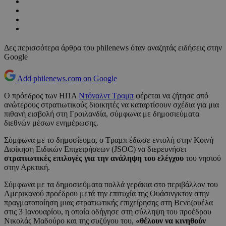
Δες περισσότερα άρθρα του philenews όταν αναζητάς ειδήσεις στην
Google
Add philenews.com on Google
Ο πρόεδρος των ΗΠΑ
Ντόναλντ Τραμπ
φέρεται να ζήτησε από
ανώτερους στρατιωτικούς διοικητές να καταρτίσουν σχέδια για μια
πιθανή εισβολή στη Γροιλανδία, σύμφωνα με δημοσιεύματα
διεθνών μέσων ενημέρωσης.
Σύμφωνα με το δημοσίευμα, ο Τραμπ έδωσε εντολή στην Κοινή
Διοίκηση Ειδικών Επιχειρήσεων (JSOC) να διερευνήσει
στρατιωτικές επιλογές για την ανάληψη του ελέγχου
τoυ νησιού
στην Αρκτική.
Σύμφωνα με τα δημοσιεύματα πολλά γεράκια στο περιβάλλον του
Αμερικανού προέδρου μετά την επιτυχία της Ουάσινγκτον στην
πραγματοποίηση μιας στρατιωτικής επιχείρησης στη Βενεζουέλα
στις 3 Ιανουαρίου, η οποία οδήγησε στη σύλληψη του προέδρου
Νικολάς Μαδούρο και της συζύγου του,
«θέλουν να κινηθούν