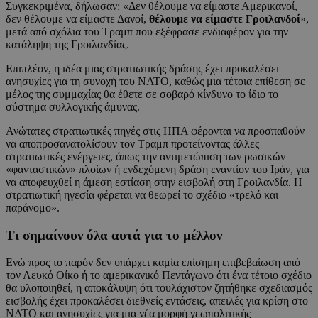
Συγκεκριμένα, δήλωσαν: «Δεν θέλουμε να είμαστε Αμερικανοί,
δεν θέλουμε να είμαστε Δανοί,
θέλουμε να είμαστε Γροιλανδοί
»,
μετά από σχόλια του Τραμπ που εξέφρασε ενδιαφέρον για την
κατάληψη της Γροιλανδίας.
Επιπλέον, η ιδέα μιας στρατιωτικής δράσης έχει προκαλέσει
ανησυχίες για τη συνοχή του NATO, καθώς μια τέτοια επίθεση σε
μέλος της συμμαχίας θα έθετε σε σοβαρό κίνδυνο το ίδιο το
σύστημα συλλογικής άμυνας.
Ανώτατες στρατιωτικές πηγές στις ΗΠΑ φέρονται να προσπαθούν
να αποπροσανατολίσουν τον Τραμπ προτείνοντας άλλες
στρατιωτικές ενέργειες, όπως την αντιμετώπιση των ρωσικών
«φανταστικών» πλοίων ή ενδεχόμενη δράση εναντίον του Ιράν, για
να αποφευχθεί η άμεση εστίαση στην εισβολή στη Γροιλανδία. Η
στρατιωτική ηγεσία φέρεται να θεωρεί το σχέδιο «τρελό και
παράνομο».
Τι σημαίνουν όλα αυτά για το μέλλον
Ενώ προς το παρόν δεν υπάρχει καμία επίσημη επιβεβαίωση από
τον Λευκό Οίκο ή το αμερικανικό Πεντάγωνο ότι ένα τέτοιο σχέδιο
θα υλοποιηθεί, η αποκάλυψη ότι τουλάχιστον ζητήθηκε σχεδιασμός
εισβολής έχει προκαλέσει διεθνείς εντάσεις, απειλές για κρίση στο
NATO και ανησυχίες για μια νέα μορφή γεωπολιτικής