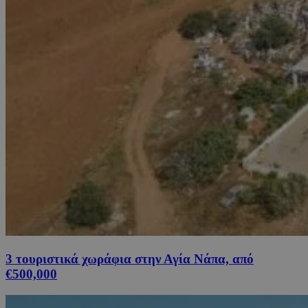
3 τουριστικά χωράφια στην Αγία Νάπα, από
€500,000