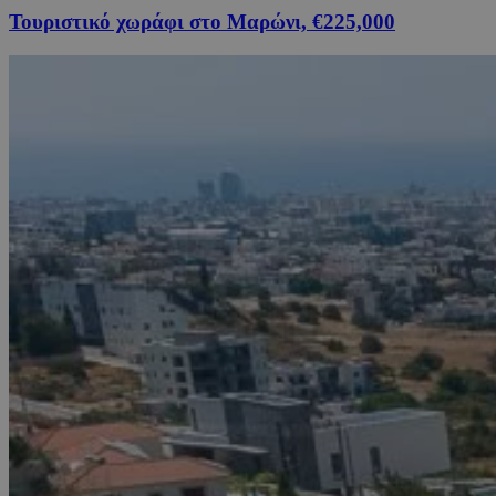
Τουριστικό χωράφι στο Μαρώνι, €225,000