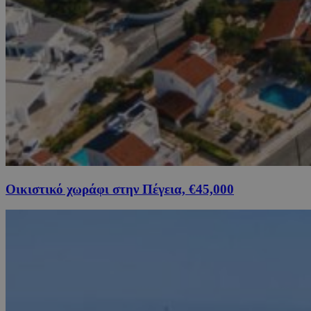
Οικιστικό χωράφι στην Πέγεια, €45,000