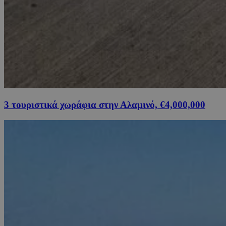
3 τουριστικά χωράφια στην Αλαμινό, €4,000,000