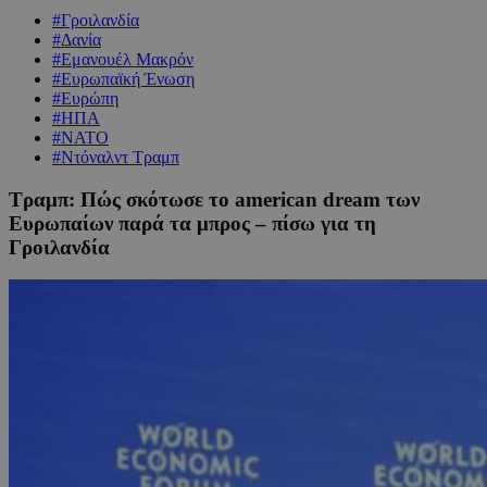
#Γροιλανδία
#Δανία
#Εμανουέλ Μακρόν
#Ευρωπαϊκή Ένωση
#Ευρώπη
#ΗΠΑ
#ΝΑΤΟ
#Ντόναλντ Τραμπ
Τραμπ: Πώς σκότωσε το american dream των
Ευρωπαίων παρά τα μπρος – πίσω για τη
Γροιλανδία