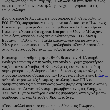
Ένας ανώτερος διπλωμάτης της ΕΕ δήλωσε ότι ήταν πεπεισμένος
πως η επιστολή ήταν πλαστή. Στη συνέχεια, η γνησιότητά της
επιβεβαιώθηκε.
Δύο ανώτεροι διπλωμάτες, με τους οποίους μίλησε χωριστά το
POLITICO, παρομοίασαν τη σημερινή κατάσταση στις Ηνωμένες
Πολιτείες με την περίοδο που προηγήθηκε του Β΄ Παγκοσμίου
Πολέμου.
«Νομίζω ότι έχουμε ξεπεράσει πλέον το Μόναχο»
,
είπε ο ένας, αναφερόμενος στη συνάντηση του 1938, όταν η
Βρετανία, η Γαλλία και η Ιταλία κατευναστικά επέτρεψαν στον
Χίτλερ να προσαρτήσει την Τσεχοσλοβακία. «Συνειδητοποιούμε
ότι ο κατευνασμός δεν είναι πια η σωστή πολιτική».
Η απότομη υποβάθμιση της διεθνούς θέσης των ΗΠΑ υπήρξε
ιδιαίτερα επώδυνη για τη Δανία, την οποία ο Τραμπ χαρακτήρισε
«αχάριστη» στο Νταβός. Η Κοπεγχάγη έχει σοκαριστεί από τη
συμπεριφορά του, δεδομένου ότι επί δεκαετίες συγκαταλεγόταν
στους πιο φιλικούς συμμάχους των Ηνωμένων Πολιτειών. Η
Δανία
ανέπτυξε στρατιωτικές δυνάμεις στο πλευρό των ΗΠΑ σε
ορισμένες από τις πιο επικίνδυνες ζώνες μάχης στη Μέση Ανατολή,
αλλά και στο Αφγανιστάν, συμπεριλαμβανομένης της Επαρχίας
Χελμάντ. Η χώρα κατέγραψε από τις βαρύτερες, αναλογικά με τον
πληθυσμό της, απώλειες σε ανθρώπινες ζωές.
«Τόσοι πολλοί από εμάς έχουμε σπουδάσει στις Ηνωμένες