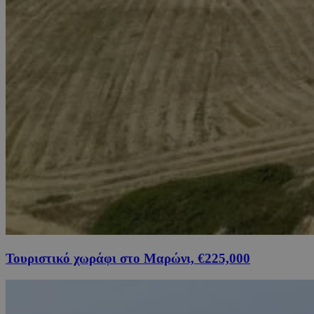
Τουριστικό χωράφι στο Μαρώνι, €225,000