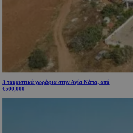
3 τουριστικά χωράφια στην Αγία Νάπα, από
€500,000