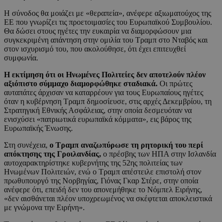
Η σύνοδος θα μοιάζει με «θεραπεία», ανέφερε αξιωματούχος της
ΕΕ που γνωρίζει τις προετοιμασίες του Ευρωπαϊκού Συμβουλίου.
Θα δώσει στους ηγέτες την ευκαιρία να διαμορφώσουν μια
συγκεκριμένη απάντηση στην ομιλία του Τραμπ στο Νταβός και
στον ισχυρισμό του, που ακολούθησε, ότι έχει επιτευχθεί
συμφωνία.
Η εκτίμηση ότι οι Ηνωμένες Πολιτείες δεν αποτελούν πλέον
αξιόπιστο σύμμαχο διαμορφώθηκε σταδιακά.
Οι πρώτες
αυταπάτες άρχισαν να καταρρέουν για τους Ευρωπαίους ηγέτες
όταν η κυβέρνηση Τραμπ δημοσίευσε, στις αρχές Δεκεμβρίου, τη
Στρατηγική Εθνικής Ασφάλειας, στην οποία δεσμευόταν να
ενισχύσει «πατριωτικά ευρωπαϊκά κόμματα», εις βάρος της
Ευρωπαϊκής Ένωσης.
Στη συνέχεια,
ο Τραμπ αναζωπύρωσε τη ρητορική του περί
απόκτησης της Γροιλανδίας,
ο πρέσβης των ΗΠΑ στην Ισλανδία
αυτοχαρακτηρίστηκε κυβερνήτης της 52ης πολιτείας των
Ηνωμένων Πολιτειών, ενώ ο Τραμπ απέστειλε επιστολή στον
πρωθυπουργό της Νορβηγίας, Γιόνας Γκαρ Στέρε, στην οποία
ανέφερε ότι, επειδή δεν του απονεμήθηκε το Νόμπελ Ειρήνης,
«δεν αισθάνεται πλέον υποχρεωμένος να σκέφτεται αποκλειστικά
με γνώμονα την Ειρήνη».