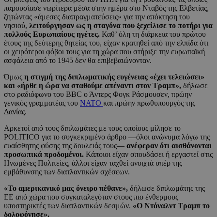
παρουσίασε νωρίτερα μέσα στην ημέρα στο Νταβός της Ελβετίας,
ζητώντας «άμεσες διαπραγματεύσεις» για την απόκτηση του
νησιού,
λειτούργησαν ως η σταγόνα που ξεχείλισε το ποτήρι για
πολλούς Ευρωπαίους ηγέτες.
Καθ’ όλη τη διάρκεια του πρώτου
έτους της δεύτερης θητείας του, είχαν κρατηθεί από την ελπίδα ότι
οι χειρότεροι φόβοι τους για τη χώρα που στήριξε την ευρωπαϊκή
ασφάλεια από το 1945 δεν θα επιβεβαιώνονταν.
Όμως
η στιγμή της διπλωματικής ευγένειας «έχει τελειώσει»
και «ήρθε η ώρα να σταθούμε απέναντι στον Τραμπ»,
δήλωσε
στο ραδιόφωνο του BBC ο Άντερς Φογκ Ράσμουσεν, πρώην
γενικός γραμματέας του
ΝΑΤΟ
και πρώην πρωθυπουργός της
Δανίας.
Αρκετοί από τους διπλωμάτες με τους οποίους μίλησε το
POLITICO για το συγκεκριμένο άρθρο —όλοι ανώνυμα λόγω της
ευαίσθητης φύσης της δουλειάς τους—
ανέφεραν ότι αισθάνονται
προσωπικά προδομένοι.
Κάποιοι είχαν σπουδάσει ή εργαστεί στις
Ηνωμένες Πολιτείες, άλλοι είχαν ταχθεί ανοιχτά υπέρ της
εμβάθυνσης των διατλαντικών σχέσεων.
«Το αμερικανικό μας όνειρο πέθανε»,
δήλωσε διπλωμάτης της
ΕΕ από χώρα που συγκαταλεγόταν στους πιο ένθερμους
υποστηρικτές των διατλαντικών δεσμών.
«Ο Ντόναλντ Τραμπ το
δολοφόνησε».