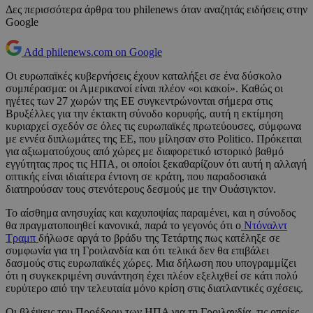
Δες περισσότερα άρθρα του philenews όταν αναζητάς ειδήσεις στην
Google
Add philenews.com on Google
Οι ευρωπαϊκές κυβερνήσεις έχουν καταλήξει σε ένα δύσκολο
συμπέρασμα: οι Αμερικανοί είναι πλέον «οι κακοί». Καθώς οι
ηγέτες των 27 χωρών της ΕΕ συγκεντρώνονται σήμερα στις
Βρυξέλλες για την έκτακτη σύνοδο κορυφής, αυτή η εκτίμηση
κυριαρχεί σχεδόν σε όλες τις ευρωπαϊκές πρωτεύουσες, σύμφωνα
με εννέα διπλωμάτες της ΕΕ, που μίλησαν στο Politico. Πρόκειται
για αξιωματούχους από χώρες με διαφορετικό ιστορικό βαθμό
εγγύτητας προς τις ΗΠΑ, οι οποίοι ξεκαθαρίζουν ότι αυτή η αλλαγή
οπτικής είναι ιδιαίτερα έντονη σε κράτη, που παραδοσιακά
διατηρούσαν τους στενότερους δεσμούς με την Ουάσιγκτον.
Το αίσθημα ανησυχίας και καχυποψίας παραμένει, και η σύνοδος
θα πραγματοποιηθεί κανονικά, παρά το γεγονός ότι ο
Ντόναλντ
Τραμπ
δήλωσε αργά το βράδυ της Τετάρτης πως κατέληξε σε
συμφωνία για τη Γροιλανδία και ότι τελικά δεν θα επιβάλει
δασμούς στις ευρωπαϊκές χώρες. Μια δήλωση που υπογραμμίζει
ότι η συγκεκριμένη συνάντηση έχει πλέον εξελιχθεί σε κάτι πολύ
ευρύτερο από την τελευταία μόνο κρίση στις διατλαντικές σχέσεις.
Οι βλέψεις του Προέδρου των ΗΠΑ για τη Γροιλανδία, τις οποίες