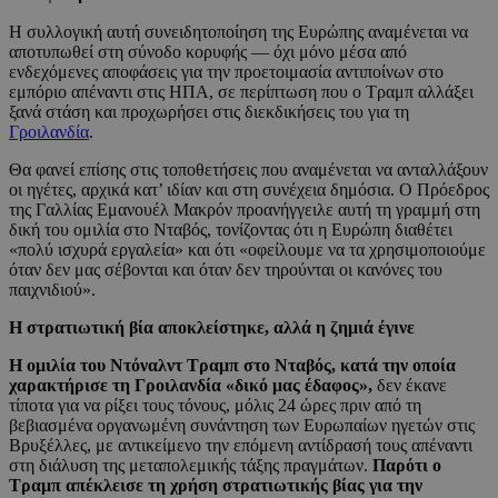
Η συλλογική αυτή συνειδητοποίηση της Ευρώπης αναμένεται να
αποτυπωθεί στη σύνοδο κορυφής — όχι μόνο μέσα από
ενδεχόμενες αποφάσεις για την προετοιμασία αντιποίνων στο
εμπόριο απέναντι στις ΗΠΑ, σε περίπτωση που ο Τραμπ αλλάξει
ξανά στάση και προχωρήσει στις διεκδικήσεις του για τη
Γροιλανδία
.
Θα φανεί επίσης στις τοποθετήσεις που αναμένεται να ανταλλάξουν
οι ηγέτες, αρχικά κατ’ ιδίαν και στη συνέχεια δημόσια. Ο Πρόεδρος
της Γαλλίας Εμανουέλ Μακρόν προανήγγειλε αυτή τη γραμμή στη
δική του ομιλία στο Νταβός, τονίζοντας ότι η Ευρώπη διαθέτει
«πολύ ισχυρά εργαλεία» και ότι «οφείλουμε να τα χρησιμοποιούμε
όταν δεν μας σέβονται και όταν δεν τηρούνται οι κανόνες του
παιχνιδιού».
H στρατιωτική βία αποκλείστηκε, αλλά η ζημιά έγινε
Η ομιλία του Ντόναλντ Τραμπ στο Νταβός, κατά την οποία
χαρακτήρισε τη Γροιλανδία «δικό μας έδαφος»,
δεν έκανε
τίποτα για να ρίξει τους τόνους, μόλις 24 ώρες πριν από τη
βεβιασμένα οργανωμένη συνάντηση των Ευρωπαίων ηγετών στις
Βρυξέλλες, με αντικείμενο την επόμενη αντίδρασή τους απέναντι
στη διάλυση της μεταπολεμικής τάξης πραγμάτων.
Παρότι ο
Τραμπ απέκλεισε τη χρήση στρατιωτικής βίας για την