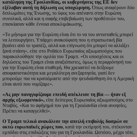
κατάληψη της Γροιλανδίας, οι κυβερνήσεις της ΕΕ δεν
εξέλαβαν αυτή τη δήλωση ως υποχώρηση.
Όπως αναφέρουν δύο
διπλωμάτες της Ένωσης, το ύφος του απέναντι στην Ευρώπη
συνολικά, αλλά και η σαφής επιβεβαίωση των προθέσεών του,
επισκίασαν κάθε έννοια αποκλιμάκωσης.
«Το μήνυμα για την Ευρώπη είναι ότι το να του αντισταθείς μπορεί
να λειτουργήσει. Υπάρχει ανακούφιση που η στρατιωτική βία
βγαίνει από το τραπέζι, αλλά και επίγνωση ότι μπορεί να αλλάξει
ξανά στάση», είπε στο Politico Ευρωπαίος αξιωματούχος που
παρακολούθησε την ομιλία του Τραμπ. «Οι υποσχέσεις και οι
δηλώσεις του Τραμπ είναι αναξιόπιστες, όμως η περιφρόνησή του
για την Ευρώπη είναι σταθερή. Θα χρειαστεί να δείξουμε
αποφασιστικότητα και μεγαλύτερη ανεξαρτησία, γιατί δεν
μπορούμε πια να κρατιόμαστε από την ψευδαίσθηση ότι η Αμερική
είναι αυτό που νομίζαμε».
«Ας μην πανηγυρίζουμε επειδή απέκλεισε τη βία — ήταν εξ
αρχής εξωφρενικό»,
είπε δεύτερος Ευρωπαίος αξιωματούχος στο
Νταβός. «Και το αφήγημά του για τη Γροιλανδία είναι ανοησίες.
Πρέπει να καταγγελθεί».
Ο Τραμπ τελικά ανακάλεσε την απειλή επιβολής δασμών σε
οκτώ ευρωπαϊκές χώρες που
, κατά την εκτίμησή του, στέκονταν
εμπόδιο στις επιδιώξεις του για τη Γροιλανδία. Ωστόσο, μέχρι τότε,