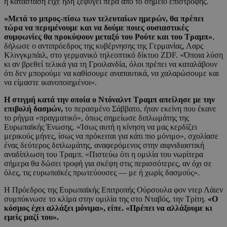
η κατάσταση είχε ήδη ξεφύγει πέρα από το σημείο επιστροφής.
«Μετά το μπρος-πίσω των τελευταίων ημερών, θα πρέπει
τώρα να περιμένουμε και να δούμε ποιες ουσιαστικές
συμφωνίες θα προκύψουν μεταξύ του Ρούτε και του Τραμπ»
,
δήλωσε ο αντιπρόεδρος της κυβέρνησης της Γερμανίας, Λαρς
Κλινγκμπάιλ, στο γερμανικό τηλεοπτικό δίκτυο ZDF. «Όποια λύση
κι αν βρεθεί τελικά για τη Γροιλανδία, όλοι πρέπει να καταλάβουν
ότι δεν μπορούμε να καθίσουμε αναπαυτικά, να χαλαρώσουμε και
να είμαστε ικανοποιημένοι».
Η στιγμή κατά την οποία ο Ντόναλντ Τραμπ απείλησε με την
επιβολή δασμών,
το περασμένο Σάββατο, ήταν εκείνη που έκανε
το ρήγμα «πραγματικό», όπως σημείωσε διπλωμάτης της
Ευρωπαϊκής Ένωσης. «Ίσως αυτή η κίνηση να μας κερδίζει
μερικούς μήνες, ίσως να πρόκειται για κάτι πιο μόνιμο», σχολίασε
ένας δεύτερος διπλωμάτης, αναφερόμενος στην αιφνιδιαστική
αναδίπλωση του Τραμπ. «Πιστεύω ότι η ομιλία του νωρίτερα
σήμερα θα δώσει τροφή για σκέψη στις περισσότερες, αν όχι σε
όλες, τις ευρωπαϊκές πρωτεύουσες — με ή χωρίς δασμούς».
Η Πρόεδρος της Ευρωπαϊκής Επιτροπής Ούρσουλα φον ντερ Λάιεν
συμπύκνωσε το κλίμα στην ομιλία της στο Νταβός, την Τρίτη.
«Ο
κόσμος έχει αλλάξει μόνιμα», είπε. «Πρέπει να αλλάξουμε κι
εμείς μαζί του».