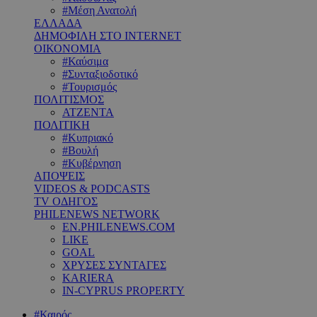
#Μέση Ανατολή
ΕΛΛΑΔΑ
ΔΗΜΟΦΙΛΗ ΣΤΟ INTERNET
ΟΙΚΟΝΟΜΙΑ
#Καύσιμα
#Συνταξιοδοτικό
#Τουρισμός
ΠΟΛΙΤΙΣΜΟΣ
ΑΤΖΕΝΤΑ
ΠΟΛΙΤΙΚΗ
#Κυπριακό
#Βουλή
#Κυβέρνηση
ΑΠΟΨΕΙΣ
VIDEOS & PODCASTS
TV ΟΔΗΓΟΣ
PHILENEWS NETWORK
EN.PHILENEWS.COM
LIKE
GOAL
ΧΡΥΣΕΣ ΣΥΝΤΑΓΕΣ
KARIERA
IN-CYPRUS PROPERTY
#Καιρός