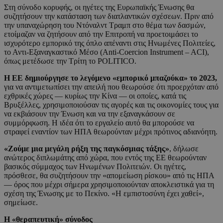
Στη σύνοδο κορυφής, οι ηγέτες της Ευρωπαϊκής Ένωσης θα
συζητήσουν την κατάσταση των διατλαντικών σχέσεων. Πριν από
την υπαναχώρηση του Ντόναλντ Τραμπ στο θέμα των δασμών,
ετοίμαζαν να ζητήσουν από την Επιτροπή να προετοιμάσει το
ισχυρότερο εμπορικό της όπλο απέναντι στις Ηνωμένες Πολιτείες,
το Αντι-Εξαναγκαστικό Μέσο (Anti-Coercion Instrument – ACI),
όπως μετέδωσε την Τρίτη το POLITICO.
Η ΕΕ δημιούργησε το λεγόμενο «εμπορικό μπαζούκα» το 2023,
για να αντιμετωπίσει την απειλή που θεωρούσε ότι προερχόταν από
εχθρικές χώρες — κυρίως την Κίνα — οι οποίες, κατά τις
Βρυξέλλες, χρησιμοποιούσαν τις αγορές και τις οικονομίες τους για
να εκβιάσουν την Ένωση και να την εξαναγκάσουν σε
συμμόρφωση. Η ιδέα ότι το εργαλείο αυτό θα μπορούσε να
στραφεί εναντίον των ΗΠΑ θεωρούνταν μέχρι πρότινος αδιανόητη.
«Ζούμε μια μεγάλη ρήξη της παγκόσμιας τάξης»
, δήλωσε
ανώτερος διπλωμάτης από χώρα, που εντός της ΕΕ θεωρούνταν
βασικός σύμμαχος των Ηνωμένων Πολιτειών. Οι ηγέτες,
πρόσθεσε, θα συζητήσουν την «απομείωση ρίσκου» από τις ΗΠΑ
— όρος που μέχρι σήμερα χρησιμοποιούνταν αποκλειστικά για τη
σχέση της Ένωσης με το Πεκίνο. «Η εμπιστοσύνη έχει χαθεί»,
σημείωσε.
Η «θεραπευτική» σύνοδος