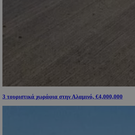
3 τουριστικά χωράφια στην Αλαμινό, €4,000,000