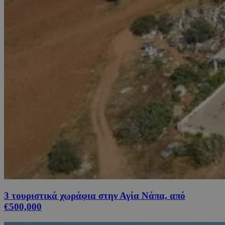
3 τουριστικά χωράφια στην Αγία Νάπα, από
€500,000