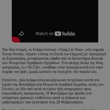
Την ίδια στιγμή, το δεξαμενόπλοιο «Tong Lin Wan», υπό σημαία
Χονγκ Κονγκ, πέρασε επίσης τα Στενά του Ορμούζ με προορισμό
τη Σιγκαπούρη, μεταφέροντας νάφθα από τα διυλιστήρια Ruwais
των Ηνωμένων Αραβικών Εμιράτων. Ένα ακόμη πλοίο της ίδιας
κατηγορίας, το «Ye Chi», κινήθηκε στην περιοχή κοντά στο νησί
Λαράκ του Ιράν, χωρίς ωστόσο να συνεχίσει την πορεία του.
Επιπλέον, τρία δεξαμενόπλοια φόρτωναν πετρέλαιο κοντά στο
λιμάνι της Φουτζάιρα στα Ηνωμένα Αραβικά Εμιράτα, εκτός των
Στενών, με δύο από αυτά να έχουν ήδη αναχωρήσει προς
ευρωπαϊκούς προορισμούς. Η Φουτζάιρα είχε βρεθεί στο
στόχαστρο ιρανικών επιθέσεων κατά τη διάρκεια των
εχθροπραξιών που ξεκίνησαν στις 28 Φεβρουαρίου.