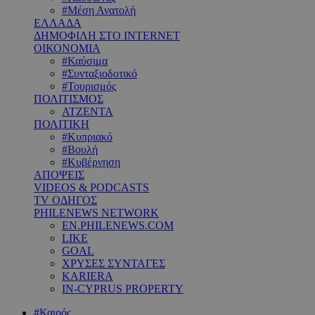
#Μέση Ανατολή
ΕΛΛΑΔΑ
ΔΗΜΟΦΙΛΗ ΣΤΟ INTERNET
ΟΙΚΟΝΟΜΙΑ
#Καύσιμα
#Συνταξιοδοτικό
#Τουρισμός
ΠΟΛΙΤΙΣΜΟΣ
ΑΤΖΕΝΤΑ
ΠΟΛΙΤΙΚΗ
#Κυπριακό
#Βουλή
#Κυβέρνηση
ΑΠΟΨΕΙΣ
VIDEOS & PODCASTS
TV ΟΔΗΓΟΣ
PHILENEWS NETWORK
EN.PHILENEWS.COM
LIKE
GOAL
ΧΡΥΣΕΣ ΣΥΝΤΑΓΕΣ
KARIERA
IN-CYPRUS PROPERTY
#Καιρός