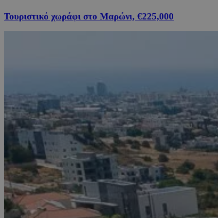
Τουριστικό χωράφι στο Μαρώνι, €225,000