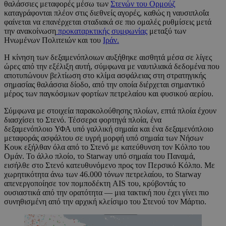
θαλάσσιες μεταφορές μέσω των
Στενών του Ορμούζ
καταγράφονται πλέον στις διεθνείς αγορές, καθώς η ναυσιπλοΐα
φαίνεται να επανέρχεται σταδιακά σε πιο ομαλές ρυθμίσεις μετά
την ανακοίνωση
προκαταρκτικής συμφωνίας
μεταξύ των
Ηνωμένων Πολιτειών και του
Ιράν.
Η κίνηση των δεξαμενόπλοιων αυξήθηκε αισθητά μέσα σε λίγες
ώρες από την εξέλιξη αυτή, σύμφωνα με ναυτιλιακά δεδομένα που
αποτυπώνουν βελτίωση στο κλίμα ασφάλειας στη στρατηγικής
σημασίας θαλάσσια δίοδο, από την οποία διέρχεται σημαντικό
μέρος των παγκόσμιων φορτίων πετρελαίου και φυσικού αερίου.
Σύμφωνα με στοιχεία παρακολούθησης πλοίων, επτά πλοία έχουν
διασχίσει το Στενό. Τέσσερα φορτηγά πλοία, ένα
δεξαμενόπλοιο ΥΦΑ υπό γαλλική σημαία και ένα δεξαμενόπλοιο
μεταφοράς ασφάλτου σε υγρή μορφή υπό σημαία των Νήσων
Κουκ εξήλθαν όλα από το Στενό με κατεύθυνση τον Κόλπο του
Ομάν. Το άλλο πλοίο, το Starway υπό σημαία του Παναμά,
εισήλθε στο Στενό κατευθυνόμενο προς τον Περσικό Κόλπο. Με
χωρητικότητα άνω των 46.000 τόνων πετρελαίου, το Starway
απενεργοποίησε τον πομποδέκτη AIS του, κρύβοντάς το
ουσιαστικά από την ορατότητα — μια τακτική που έχει γίνει πιο
συνηθισμένη από την αρχική κλείσιμο του Στενού τον Μάρτιο.