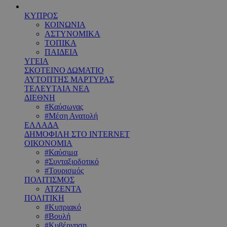
ΚΥΠΡΟΣ
ΚΟΙΝΩΝΙΑ
ΑΣΤΥΝΟΜΙΚΑ
ΤΟΠΙΚΑ
ΠΑΙΔΕΙΑ
ΥΓΕΙΑ
ΣΚΟΤΕΙΝΟ ΔΩΜΑΤΙΟ
ΑΥΤΟΠΤΗΣ ΜΑΡΤΥΡΑΣ
ΤΕΛΕΥΤΑΙΑ ΝΕΑ
ΔΙΕΘΝΗ
#Καύσωνας
#Μέση Ανατολή
ΕΛΛΑΔΑ
ΔΗΜΟΦΙΛΗ ΣΤΟ INTERNET
ΟΙΚΟΝΟΜΙΑ
#Καύσιμα
#Συνταξιοδοτικό
#Τουρισμός
ΠΟΛΙΤΙΣΜΟΣ
ΑΤΖΕΝΤΑ
ΠΟΛΙΤΙΚΗ
#Κυπριακό
#Βουλή
#Κυβέρνηση