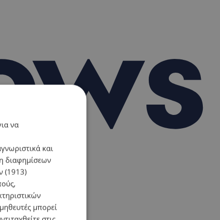
για να
αγνωριστικά και
ση διαφημίσεων
 (1913)
πούς,
κτηριστικών
ομηθευτές μπορεί
ντιταχθείτε στις