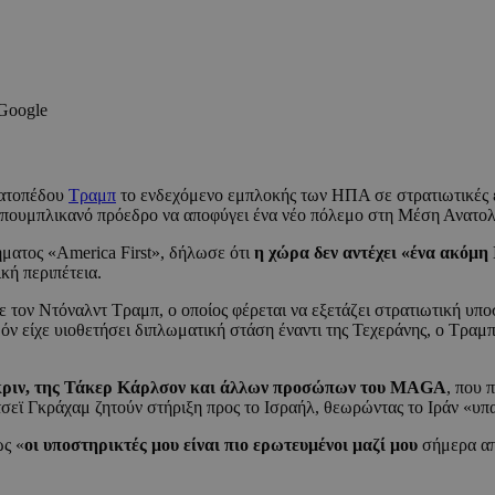
 Google
ρατοπέδου
Τραμπ
το ενδεχόμενο εμπλοκής των ΗΠΑ σε στρατιωτικές επ
επουμπλικανό πρόεδρο να αποφύγει ένα νέο πόλεμο στη Μέση Ανατολ
ματος «America First», δήλωσε ότι
η χώρα δεν αντέχει «ένα ακόμη
κή περιπέτεια.
 τον Ντόναλντ Τραμπ, ο οποίος φέρεται να εξετάζει στρατιωτική υπ
ν είχε υιοθετήσει διπλωματική στάση έναντι της Τεχεράνης, ο Τραμπ
κριν, της Τάκερ Κάρλσον και άλλων προσώπων του MAGA
, που 
τσεϊ Γκράχαμ ζητούν στήριξη προς το Ισραήλ, θεωρώντας το Ιράν «υπ
ως «
οι υποστηρικτές μου είναι πιο ερωτευμένοι μαζί μου
σήμερα απ