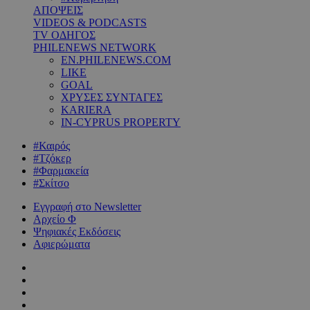
ΑΠΟΨΕΙΣ
VIDEOS & PODCASTS
TV ΟΔΗΓΟΣ
PHILENEWS NETWORK
EN.PHILENEWS.COM
LIKE
GOAL
ΧΡΥΣΕΣ ΣΥΝΤΑΓΕΣ
KARIERA
IN-CYPRUS PROPERTY
#Καιρός
#Τζόκερ
#Φαρμακεία
#Σκίτσο
Εγγραφή στο Newsletter
Αρχείο Φ
Ψηφιακές Εκδόσεις
Αφιερώματα