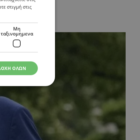
τε στιγμή στις
 κίνημα MAGA
Μη
ταξινομημενα
ΔΟΧΗ ΟΛΩΝ