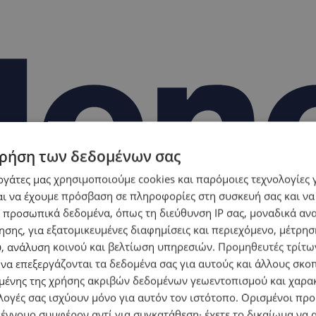
ρήση των δεδομένων σας
εργάτες μας χρησιμοποιούμε cookies και παρόμοιες τεχνολογίες 
ι να έχουμε πρόσβαση σε πληροφορίες στη συσκευή σας και να
 προσωπικά δεδομένα, όπως τη διεύθυνση IP σας, μοναδικά αν
σης, για εξατομικευμένες διαφημίσεις και περιεχόμενο, μέτρη
υ, ανάλυση κοινού και βελτίωση υπηρεσιών.
Προμηθευτές τρίτων
 να επεξεργάζονται τα δεδομένα σας για αυτούς και άλλους σκο
ένης της χρήσης ακριβών δεδομένων γεωεντοπισμού και χαρα
λογές σας ισχύουν μόνο για αυτόν τον ιστότοπο. Ορισμένοι πρ
 έννομο συμφέρον αντί για συγκατάθεση· έχετε το δικαίωμα να α