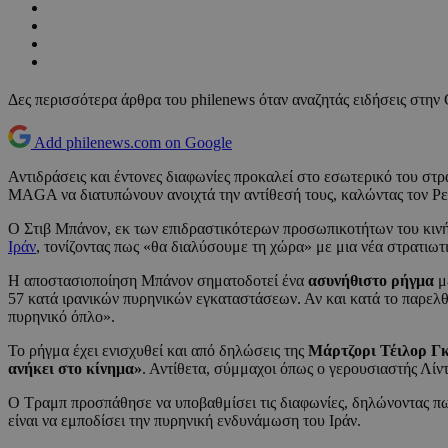
Δες περισσότερα άρθρα του philenews όταν αναζητάς ειδήσεις στην
Add philenews.com on Google
Αντιδράσεις και έντονες διαφωνίες προκαλεί στο εσωτερικό του στ
MAGA να διατυπώνουν ανοιχτά την αντίθεσή τους, καλώντας τον Ρ
Ο Στιβ Μπάνον, εκ των επιδραστικότερων προσωπικοτήτων του κινή
Ιράν
, τονίζοντας πως «θα διαλύσουμε τη χώρα» με μια νέα στρατιωτι
Η αποστασιοποίηση Μπάνον σηματοδοτεί ένα
ασυνήθιστο ρήγμα
με
57 κατά ιρανικών πυρηνικών εγκαταστάσεων. Αν και κατά το παρελθό
πυρηνικό όπλο».
Το ρήγμα έχει ενισχυθεί και από δηλώσεις της
Μάρτζορι Τέιλορ Γ
ανήκει στο κίνημα»
. Αντίθετα, σύμμαχοι όπως ο γερουσιαστής Λίν
Ο Τραμπ προσπάθησε να υποβαθμίσει τις διαφωνίες, δηλώνοντας π
είναι να εμποδίσει την πυρηνική ενδυνάμωση του Ιράν.