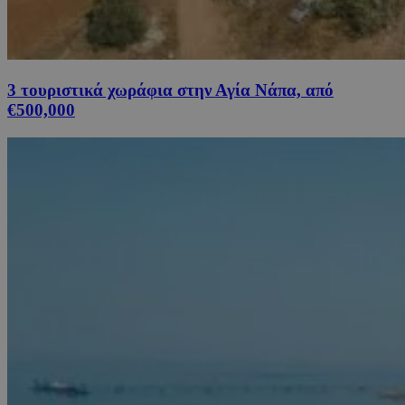
3 τουριστικά χωράφια στην Αγία Νάπα, από
€500,000