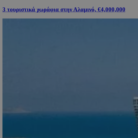
3 τουριστικά χωράφια στην Αλαμινό, €4,000,000