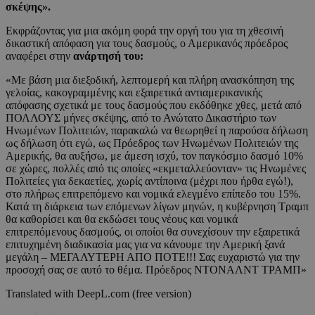
σκέψης».
Εκφράζοντας για μια ακόμη φορά την οργή του για τη χθεσινή
δικαστική απόφαση για τους δασμούς, ο Αμερικανός πρόεδρος
αναφέρει στην
ανάρτησή του:
«Με βάση μια διεξοδική, λεπτομερή και πλήρη ανασκόπηση της
γελοίας, κακογραμμένης και εξαιρετικά αντιαμερικανικής
απόφασης σχετικά με τους δασμούς που εκδόθηκε χθες, μετά από
ΠΟΛΛΟΥΣ μήνες σκέψης, από το Ανώτατο Δικαστήριο των
Ηνωμένων Πολιτειών, παρακαλώ να θεωρηθεί η παρούσα δήλωση
ως δήλωση ότι εγώ, ως Πρόεδρος των Ηνωμένων Πολιτειών της
Αμερικής, θα αυξήσω, με άμεση ισχύ, τον παγκόσμιο δασμό 10%
σε χώρες, πολλές από τις οποίες «εκμεταλλεύονταν» τις Ηνωμένες
Πολιτείες για δεκαετίες, χωρίς αντίποινα (μέχρι που ήρθα εγώ!),
στο πλήρως επιτρεπόμενο και νομικά ελεγμένο επίπεδο του 15%.
Κατά τη διάρκεια των επόμενων λίγων μηνών, η κυβέρνηση Τραμπ
θα καθορίσει και θα εκδώσει τους νέους και νομικά
επιτρεπόμενους δασμούς, οι οποίοι θα συνεχίσουν την εξαιρετικά
επιτυχημένη διαδικασία μας για να κάνουμε την Αμερική ξανά
μεγάλη – ΜΕΓΑΛΥΤΕΡΗ ΑΠΟ ΠΟΤΕ!!! Σας ευχαριστώ για την
προσοχή σας σε αυτό το θέμα. Πρόεδρος ΝΤΟΝΑΛΝΤ ΤΡΑΜΠ»
Translated with DeepL.com (free version)