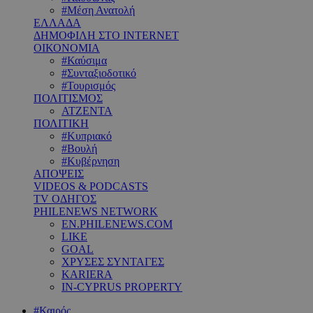
#Μέση Ανατολή
ΕΛΛΑΔΑ
ΔΗΜΟΦΙΛΗ ΣΤΟ INTERNET
ΟΙΚΟΝΟΜΙΑ
#Καύσιμα
#Συνταξιοδοτικό
#Τουρισμός
ΠΟΛΙΤΙΣΜΟΣ
ΑΤΖΕΝΤΑ
ΠΟΛΙΤΙΚΗ
#Κυπριακό
#Βουλή
#Κυβέρνηση
ΑΠΟΨΕΙΣ
VIDEOS & PODCASTS
TV ΟΔΗΓΟΣ
PHILENEWS NETWORK
EN.PHILENEWS.COM
LIKE
GOAL
ΧΡΥΣΕΣ ΣΥΝΤΑΓΕΣ
KARIERA
IN-CYPRUS PROPERTY
#Καιρός