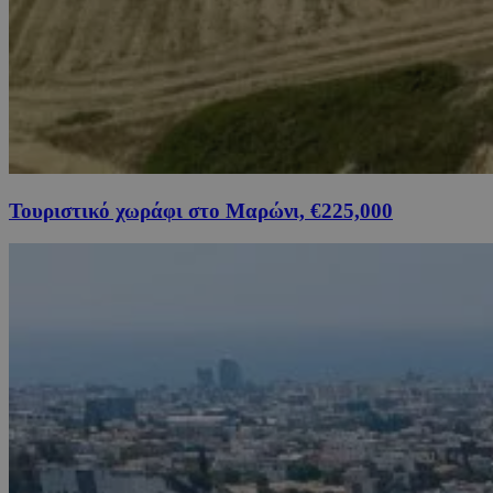
Τουριστικό χωράφι στο Μαρώνι, €225,000