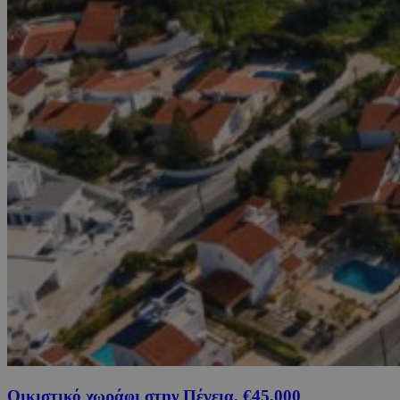
Οικιστικό χωράφι στην Πέγεια, €45,000