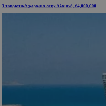
3 τουριστικά χωράφια στην Αλαμινό, €4,000,000