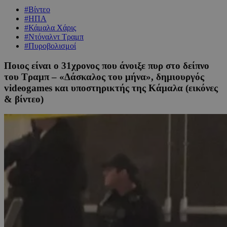
#Βίντεο
#ΗΠΑ
#Κάμαλα Χάρις
#Ντόναλντ Τραμπ
#Πυροβολισμοί
Ποιος είναι ο 31χρονος που άνοιξε πυρ στο δείπνο
του Τραμπ – «Δάσκαλος του μήνα», δημιουργός
videogames και υποστηρικτής της Κάμαλα (εικόνες
& βίντεο)