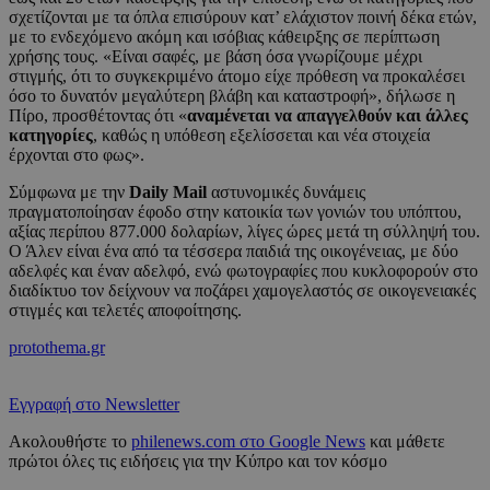
σχετίζονται με τα όπλα επισύρουν κατ’ ελάχιστον ποινή δέκα ετών,
με το ενδεχόμενο ακόμη και ισόβιας κάθειρξης σε περίπτωση
χρήσης τους. «Είναι σαφές, με βάση όσα γνωρίζουμε μέχρι
στιγμής, ότι το συγκεκριμένο άτομο είχε πρόθεση να προκαλέσει
όσο το δυνατόν μεγαλύτερη βλάβη και καταστροφή», δήλωσε η
Πίρο, προσθέτοντας ότι «
αναμένεται να απαγγελθούν και άλλες
κατηγορίες
, καθώς η υπόθεση εξελίσσεται και νέα στοιχεία
έρχονται στο φως».
Σύμφωνα με την
Daily Mail
αστυνομικές δυνάμεις
πραγματοποίησαν έφοδο στην κατοικία των γονιών του υπόπτου,
αξίας περίπου 877.000 δολαρίων, λίγες ώρες μετά τη σύλληψή του.
Ο Άλεν είναι ένα από τα τέσσερα παιδιά της οικογένειας, με δύο
αδελφές και έναν αδελφό, ενώ φωτογραφίες που κυκλοφορούν στο
διαδίκτυο τον δείχνουν να ποζάρει χαμογελαστός σε οικογενειακές
στιγμές και τελετές αποφοίτησης.
protothema.gr
Εγγραφή στο Newsletter
Ακολουθήστε το
philenews.com στο Google News
και μάθετε
πρώτοι όλες τις ειδήσεις για την Κύπρο και τον κόσμο