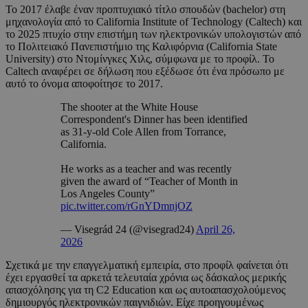
Το 2017 έλαβε έναν προπτυχιακό τίτλο σπουδών (bachelor) στη
μηχανολογία από το California Institute of Technology (Caltech) και
το 2025 πτυχίο στην επιστήμη των ηλεκτρονικών υπολογιστών από
το Πολιτειακό Πανεπιστήμιο της Καλιφόρνια (California State
University) στο Ντομίνγκες Χιλς, σύμφωνα με το προφίλ. Το
Caltech αναφέρει σε δήλωση που εξέδωσε ότι ένα πρόσωπο με
αυτό το όνομα αποφοίτησε το 2017.
The shooter at the White House
Correspondent's Dinner has been identified
as 31-y-old Cole Allen from Torrance,
California.
He works as a teacher and was recently
given the award of “Teacher of Month in
Los Angeles County”
pic.twitter.com/rGnYDmnjOZ
— Visegrád 24 (@visegrad24)
April 26,
2026
Σχετικά με την επαγγελματική εμπειρία, στο προφίλ φαίνεται ότι
έχει εργασθεί τα αρκετά τελευταία χρόνια ως δάσκαλος μερικής
απασχόλησης για τη C2 Education και ως αυτοαπασχολούμενος
δημιουργός ηλεκτρονικών παιγνιδιών. Είχε προηγουμένως