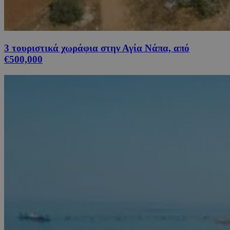
3 τουριστικά χωράφια στην Αγία Νάπα, από
€500,000