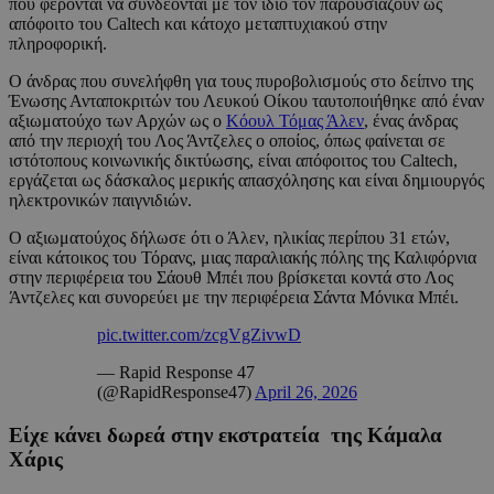
που φέρονται να συνδέονται με τον ίδιο τον παρουσιάζουν ως
απόφοιτο του Caltech και κάτοχο μεταπτυχιακού στην
πληροφορική.
Ο άνδρας που συνελήφθη για τους πυροβολισμούς στο δείπνο της
Ένωσης Ανταποκριτών του Λευκού Οίκου ταυτοποιήθηκε από έναν
αξιωματούχο των Αρχών ως ο
Κόουλ Τόμας Άλεν
, ένας άνδρας
από την περιοχή του Λος Άντζελες ο οποίος, όπως φαίνεται σε
ιστότοπους κοινωνικής δικτύωσης, είναι απόφοιτος του Caltech,
εργάζεται ως δάσκαλος μερικής απασχόλησης και είναι δημιουργός
ηλεκτρονικών παιγνιδιών.
Ο αξιωματούχος δήλωσε ότι ο Άλεν, ηλικίας περίπου 31 ετών,
είναι κάτοικος του Τόρανς, μιας παραλιακής πόλης της Καλιφόρνια
στην περιφέρεια του Σάουθ Μπέι που βρίσκεται κοντά στο Λος
Άντζελες και συνορεύει με την περιφέρεια Σάντα Μόνικα Μπέι.
pic.twitter.com/zcgVgZivwD
— Rapid Response 47
(@RapidResponse47)
April 26, 2026
Είχε κάνει δωρεά στην εκστρατεία της Κάμαλα
Χάρις