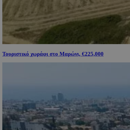
Τουριστικό χωράφι στο Μαρώνι, €225,000