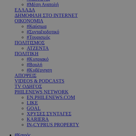
#Μέση Ανατολή
ΕΛΛΑΔΑ
ΔΗΜΟΦΙΛΗ ΣΤΟ INTERNET
ΟΙΚΟΝΟΜΙΑ
#Καύσιμα
#Συνταξιοδοτικό
#Τουρισμός
ΠΟΛΙΤΙΣΜΟΣ
ΑΤΖΕΝΤΑ
ΠΟΛΙΤΙΚΗ
#Κυπριακό
#Βουλή
#Κυβέρνηση
ΑΠΟΨΕΙΣ
VIDEOS & PODCASTS
TV ΟΔΗΓΟΣ
PHILENEWS NETWORK
EN.PHILENEWS.COM
LIKE
GOAL
ΧΡΥΣΕΣ ΣΥΝΤΑΓΕΣ
KARIERA
IN-CYPRUS PROPERTY
#Καιρός