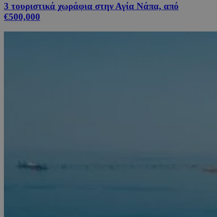
3 τουριστικά χωράφια στην Αγία Νάπα, από
€500,000