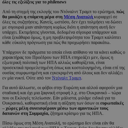
όλες τις εξελίξεις για το philenews
Από τη στιγμή της εκλογής του Ντόναλντ Τραμπ το ερώτημα,
πώς
θα μοιάζει η επόμενη μέρα στη
Μέση Ανατολή
κυριαρχεί σε
όλες τις συζητήσεις. Κανείς, ωστόσο, δεν έχει τολμήσει να δώσει
με σιγουριά μιαν απάντηση κυρίως διότι η απάντηση αυτή δεν
υπάρχει. Εκτιμήσεις γίνονται, δεδομένα σίγουρα υπάρχουν και
είναι ξεκάθαρα όμως, η μη προβλεψιμότητα του Τραμπ καλύπτει
κάθε εύκολη πρόγνωση για πώς θα προχωρήσει παρακάτω.
Υπάρχουν δε πράγματα τα οποία είναι απίθανο να τα κάνει καθώς ο
χαρακτήρας του Προέδρου των ΗΠΑ επηρεάζει μεν, όμως η
εξωτερική πολιτική των ΗΠΑ αλλιώς καθορίζεται, είναι
προσεκτικά προμελετημένη όπως και κοστολογημένη, είναι επί της
ουσίας συμφωνημένη και εγκεκριμένη από όλους και δεν αλλάζει
εν μία νυκτί. Ούτε από τον
Ντόναλτ Τραμπ
.
Για αυτό άλλωστε, οι φόβοι στην Ευρώπη και αλλού αφορούν μια
σταδιακή και όχι μια ξαφνική στροφή λ.χ. στο Ουκρανικό – τώρα
που οι Εκλογές τελείωσαν. Εάν μάλιστα, μιλάμε ειδικά για το
Ουκρανικό, καθοριστική είναι η αύξηση των όσων οι
ευρωπαϊκές
– χώρες μέλη συνεισφέρουν μέσω των αμυντικών τους
δαπανών στη Συμμαχία,
ζήτημα κρίσιμο για τις ΗΠΑ.
Πίσω όμως στη Μέση Ανατολή, το ερώτημα δεν είναι εάν θα