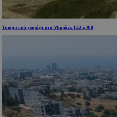
Τουριστικό χωράφι στο Μαρώνι, €225,000