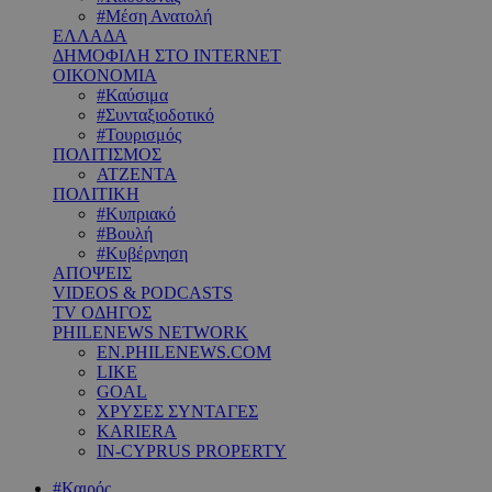
#Μέση Ανατολή
ΕΛΛΑΔΑ
ΔΗΜΟΦΙΛΗ ΣΤΟ INTERNET
ΟΙΚΟΝΟΜΙΑ
#Καύσιμα
#Συνταξιοδοτικό
#Τουρισμός
ΠΟΛΙΤΙΣΜΟΣ
ΑΤΖΕΝΤΑ
ΠΟΛΙΤΙΚΗ
#Κυπριακό
#Βουλή
#Κυβέρνηση
ΑΠΟΨΕΙΣ
VIDEOS & PODCASTS
TV ΟΔΗΓΟΣ
PHILENEWS NETWORK
EN.PHILENEWS.COM
LIKE
GOAL
ΧΡΥΣΕΣ ΣΥΝΤΑΓΕΣ
KARIERA
IN-CYPRUS PROPERTY
#Καιρός