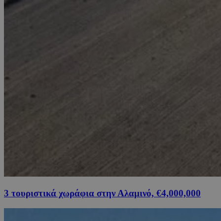
3 τουριστικά χωράφια στην Αλαμινό, €4,000,000