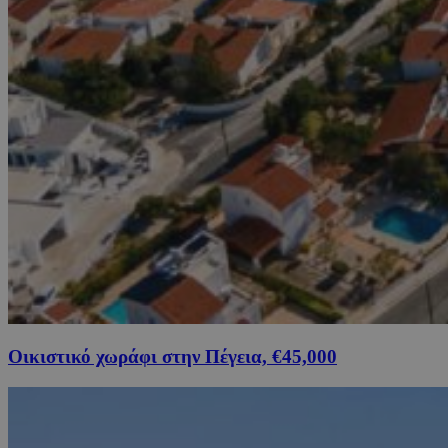
Οικιστικό χωράφι στην Πέγεια, €45,000