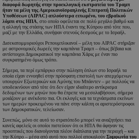
διαφορά δωρητής στην προεκλογική εκστρατεία του Τραμπ
ήταν τα μέλη της Αμερικανοϊσραηλινής Επιτροπή Πολιτικών
Υποθέσεων (AIPAC) απλούστερα ειπωμένο, του εβραϊκού
λόμπι στις ΗΠΑ
, στο οποίο οφείλεται σε πολύ μεγάλο βαθμό και
η αλλαγή της στάσης των ΗΠΑ έναντι της Κύπρου από τότε που,
μαζί με την Ελλάδα, συνήψαν στενούς δεσμούς με το Ισραήλ.
Δισεκατομμυριούχοι Ρεπουμπλικανοί – μέλη του AIPAC στήριξαν
με αστρονομικές δωρεές την καμπάνια Τραμπ – όπως βέβαια και
αντίστοιχοι Δημοκρατικοί την καμπάνια Χάρις με έναν πιο
συγκρατημένο όμως τρόπο.
Σήμερα, τα περί εμπάργκο στην πώληση όπλων στο Ισραήλ τα
οποία είχαν εννοηθεί στην πρόσφατη επιστολή των απερχόμενων
υπουργών Εξωτερικών και Αμύνης του Μπάιντεν – με πολλούς να
υποδεικνύουν από τότε ότι δεν είχαν ιδιαίτερο αντίκρισμα
δεδομένων των μηνών που θα έπρεπε να μεσολαβήσουν, σήμερα
μοιάζουν με ανέκδοτο πια. Οι εκλογές και τα τεχνάσματα εκείνων
των ημερών προκειμένου να πάνε στην κάλπη οι αριστερόστροφοι
των Δημοκρατικών, τελείωσαν.
Συνεπώς, μόνο σε αυτό το στρατόπεδο μπορεί να αναζητήσει πια
κανείς αφελείς οι οποίοι πιστεύουν ότι οι ΗΠΑ θα άφηναν τις
προοπτικές που διανοίγονται πλέον διάπλατα για την περιοχή – και
την Κύπρο – μέσα από αυτό που πολλοί αποκαλούν
Συμφωνία του