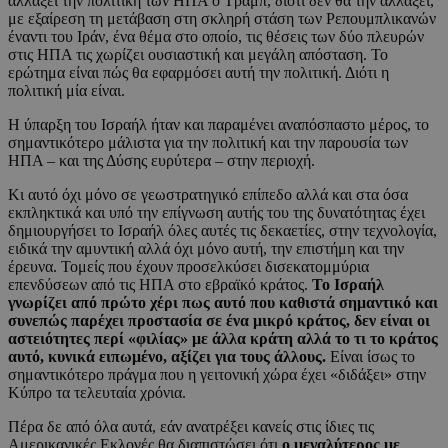
αλλάξει την πολιτική των ΗΠΑ ο Τραμπ, διότι δεν θα την αλλάξει,
με εξαίρεση τη μετάβαση στη σκληρή στάση των Ρεπουμπλικανών
έναντι του Ιράν, ένα θέμα στο οποίο, τις θέσεις των δύο πλευρών
στις ΗΠΑ τις χωρίζει ουσιαστική και μεγάλη απόσταση. Το
ερώτημα είναι πώς θα εφαρμόσει αυτή την πολιτική. Διότι η
πολιτική μία είναι.
Η ύπαρξη του Ισραήλ ήταν και παραμένει αναπόσπαστο μέρος, το
σημαντικότερο μάλιστα για την πολιτική και την παρουσία των
ΗΠΑ – και της Δύσης ευρύτερα – στην περιοχή.
Κι αυτό όχι μόνο σε γεωστρατηγικό επίπεδο αλλά και στα όσα
εκπληκτικά και υπό την επίγνωση αυτής του της δυνατότητας έχει
δημιουργήσει το Ισραήλ όλες αυτές τις δεκαετίες, στην τεχνολογία,
ειδικά την αμυντική αλλά όχι μόνο αυτή, την επιστήμη και την
έρευνα. Τομείς που έχουν προσελκύσει δισεκατομμύρια
επενδύσεων από τις ΗΠΑ στο εβραϊκό κράτος.
Το Ισραήλ
γνωρίζει από πρώτο χέρι πως αυτό που καθιστά σημαντικό και
συνεπώς παρέχει προστασία σε ένα μικρό κράτος, δεν είναι οι
αστειότητες περί «φιλίας» με άλλα κράτη αλλά το τι το κράτος
αυτό, κυνικά ειπωμένο, αξίζει για τους άλλους.
Είναι ίσως το
σημαντικότερο πράγμα που η γειτονική χώρα έχει «διδάξει» στην
Κύπρο τα τελευταία χρόνια.
Πέρα δε από όλα αυτά, εάν ανατρέξει κανείς στις ίδιες τις
Αμερικανικές Εκλογές θα διαπιστώσει ότι
ο μεγαλύτερος με