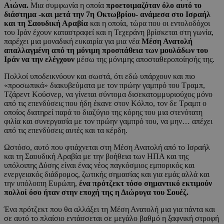
Αιώνα.
Μια συμφωνία η οποία
προετοιμαζόταν όλο αυτό το
διάστημα -και μετά την 7η Οκτωβρίου- ανάμεσα στο Ισραήλ
και τη Σαουδική Αραβία
και η οποία, τώρα που οι εντολοδόχοι
του Ιράν έχουν καταστραφεί και η Τεχεράνη βρίσκεται στη γωνία,
παρέχει μια μοναδική ευκαιρία για μια νέα
Μέση Ανατολή
απαλλαγμένη από τη μόνιμη προσπάθεια των μουλάδων του
Ιράν να την ελέγχουν
μέσω της μόνιμης αποσταθεροποίησής της.
Πολλοί υποδεικνύουν και σωστά, ότι εδώ υπάρχουν και πιο
«προσωπικά» διακυβεύματα με τον πρώην γαμπρό του Τραμπ,
Τζάρεντ Κούσνερ, να γίνεται σύντομα δισεκατομμυριούχος μόνο
από τις επενδύσεις που ήδη έκανε στον Κόλπο, τον δε Τραμπ ο
οποίος διατηρεί παρά το διαζύγιο της κόρης του μια στενότατη
φιλία και συνεργασία με τον πρώην γαμπρό του, να μην… απέχει
από τις επενδύσεις αυτές και τα κέρδη.
Ωστόσο, αυτό που φτιάχνεται στη Μέση Ανατολή από το Ισραήλ
και τη Σαουδική Αραβία με την βοήθεια των ΗΠΑ και της
υπόλοιπης Δύσης είναι ένας νέος παγκόσμιος εμπορικός και
ενεργειακός διάδρομος, ζωτικής σημασίας και για εμάς αλλά και
την υπόλοιπη Ευρώπη,
ένα πρότζεκτ τόσο σημαντικό εκτιμούν
πολλοί όσο ήταν στην εποχή της η Διώρυγα του Σουέζ.
Ένα πρότζεκτ που θα αλλάξει τη Μέση Ανατολή μια για πάντα και
σε αυτό το πλαίσιο εντάσσεται σε μεγάλο βαθμό η ξαφνική στροφή