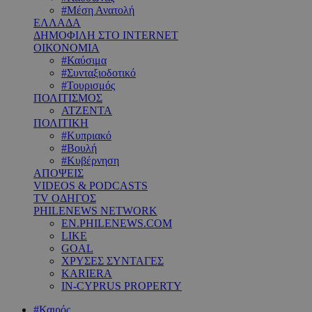
#Μέση Ανατολή
ΕΛΛΑΔΑ
ΔΗΜΟΦΙΛΗ ΣΤΟ INTERNET
ΟΙΚΟΝΟΜΙΑ
#Καύσιμα
#Συνταξιοδοτικό
#Τουρισμός
ΠΟΛΙΤΙΣΜΟΣ
ΑΤΖΕΝΤΑ
ΠΟΛΙΤΙΚΗ
#Κυπριακό
#Βουλή
#Κυβέρνηση
ΑΠΟΨΕΙΣ
VIDEOS & PODCASTS
TV ΟΔΗΓΟΣ
PHILENEWS NETWORK
EN.PHILENEWS.COM
LIKE
GOAL
ΧΡΥΣΕΣ ΣΥΝΤΑΓΕΣ
KARIERA
IN-CYPRUS PROPERTY
#Καιρός