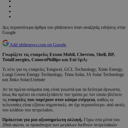
Δες περισσότερα άρθρα του philenews όταν αναζητάς ειδήσεις στην
Google
Add philenews.com on Google
Γνωρίζετε τις εταιρείες Exxon Mobil, Chevron, Shell, BP,
TotalEnergies, ConocoPhillips και Eni SpA;
Τι λέτε για τις εταιρείες Tongwei, GCL Technology, Xinte Energy,
Longi Green Energy Technology, Trina Solar, JA Solar Technology
και Jinko Solar;Unmute
Αν τα πρώτα ονόματα σας είναι γνωστά και τα δεύτερα άγνωστα,
ίσως θα πρέπει να επανεξετάσετε τον τρόπο με τον οποίο βλέπετε
τις
εταιρείες που παρέχουν στον κόσμο ενέργεια
, καθώς οι
τελευταίες είναι εξίσου σημαντικές -αν όχι περισσότερο- από αυτές
του κλάδου του πετρελαίου.
Πρόκειται για μια αξιοσημείωτη αλλαγή.
Γύρω στα μέσα του
20ού αιώνα, οι προκάτοχοι των μεγάλων διεθνών πετρελαϊκών