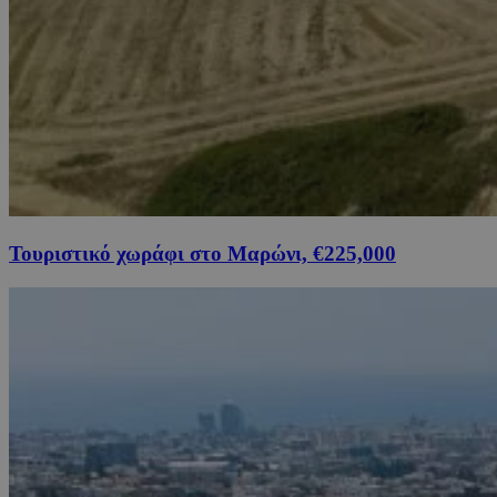
Τουριστικό χωράφι στο Μαρώνι, €225,000