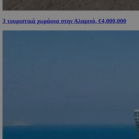
3 τουριστικά χωράφια στην Αλαμινό, €4,000,000