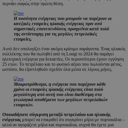
περνάει σαφώς στην πρώτη θέση.
Η ποσότητα ενέργειας που μπορούν να παρέχουν οι
κινεζικές εταιρείες ηλιακής ενέργειας πριν από
σημαντικές επανεπενδύσεις προηγείται κατά πολύ
της αντίστοιχης για τις μεγάλες πετρελαϊκές
εταιρείες.
Αυτό δεν υπολογίζει έναν ακόμη κρίσιμο παράγοντα. Ένας ηλιακός
συλλέκτης που θα πωληθεί από τη Longi το 2024 θα παράγει
ηλεκτρική ενέργεια για δεκαετίες. Οι περισσότεροι έχουν εγγύηση
25 ετών. Το πετρέλαιο και το φυσικό αέριο που πωλούνται φέτος,
ωστόσο, θα εξαντληθούν σχεδόν όλα μέσα σε λίγους μήνες.
Μακροπρόθεσμα, η ενέργεια που παρέχουν κάθε
χρόνο οι εταιρείες ηλιακής ενέργειας είναι πολύ
μεγαλύτερη από αυτή που είναι διαθέσιμη στα
γεωλογικά αποθέματα των μεγάλων πετρελαϊκών
εταιρειών.
Οποιαδήποτε σύγκριση μεταξύ πετρελαίου και ηλιακής
ενέργειας
μπορεί να επικριθεί ότι συγκρίνει μήλα με πορτοκάλια –
αλλά αν αγοράζετε μήλα και πορτοκάλια, συχνά θα έχετε μια