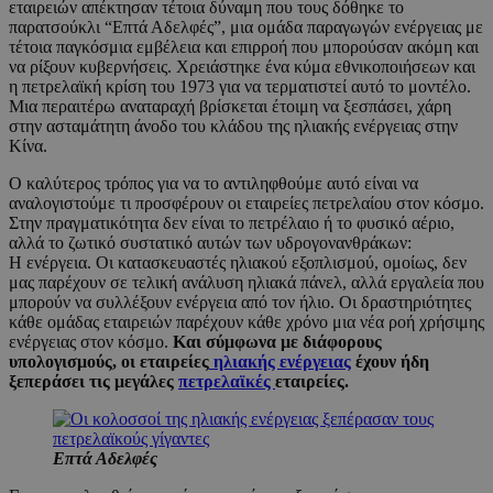
εταιρειών απέκτησαν τέτοια δύναμη που τους δόθηκε το
παρατσούκλι “Επτά Αδελφές”, μια ομάδα παραγωγών ενέργειας με
τέτοια παγκόσμια εμβέλεια και επιρροή που μπορούσαν ακόμη και
να ρίξουν κυβερνήσεις. Χρειάστηκε ένα κύμα εθνικοποιήσεων και
η πετρελαϊκή κρίση του 1973 για να τερματιστεί αυτό το μοντέλο.
Μια περαιτέρω αναταραχή βρίσκεται έτοιμη να ξεσπάσει, χάρη
στην ασταμάτητη άνοδο του κλάδου της ηλιακής ενέργειας στην
Κίνα.
Ο καλύτερος τρόπος για να το αντιληφθούμε αυτό είναι να
αναλογιστούμε τι προσφέρουν οι εταιρείες πετρελαίου στον κόσμο.
Στην πραγματικότητα δεν είναι το πετρέλαιο ή το φυσικό αέριο,
αλλά το ζωτικό συστατικό αυτών των υδρογονανθράκων:
Η ενέργεια. Οι κατασκευαστές ηλιακού εξοπλισμού, ομοίως, δεν
μας παρέχουν σε τελική ανάλυση ηλιακά πάνελ, αλλά εργαλεία που
μπορούν να συλλέξουν ενέργεια από τον ήλιο. Οι δραστηριότητες
κάθε ομάδας εταιρειών παρέχουν κάθε χρόνο μια νέα ροή χρήσιμης
ενέργειας στον κόσμο.
Και σύμφωνα με διάφορους
υπολογισμούς, οι εταιρείες
ηλιακής ενέργειας
έχουν ήδη
ξεπεράσει τις μεγάλες
πετρελαϊκές
εταιρείες.
Επτά Αδελφές