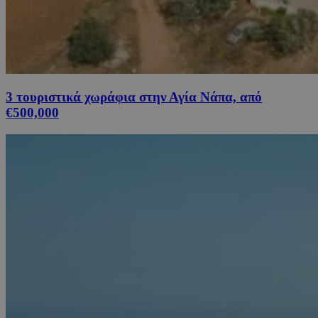
3 τουριστικά χωράφια στην Αγία Νάπα, από
€500,000