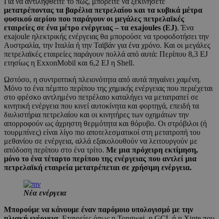
Για να αντιληφθείτε το πώς, μπορείτε να ξεκινήσετε
μετατρέποντας τα βαρέλια πετρελαίου και τα κυβικά μέτρα
φυσικού αερίου που παράγουν οι μεγάλες πετρελαϊκές
εταιρείες σε ένα μέτρο ενέργειας – τα exajoules (EJ)
. Ένα
exajoule ηλεκτρικής ενέργειας θα μπορούσε να τροφοδοτήσει την
Αυστραλία, την Ιταλία ή την Ταϊβάν για ένα χρόνο. Και οι μεγάλες
πετρελαϊκές εταιρείες παράγουν πολλά από αυτά: Περίπου 8,3 EJ
ετησίως η ExxonMobil και 6,2 EJ η Shell.
Ωστόσο, η συντριπτική πλειονότητα από αυτά πηγαίνει χαμένη.
Μόνο το ένα πέμπτο περίπου της χημικής ενέργειας που περιέχεται
στο φρέσκο αντλημένο πετρέλαιο καταλήγει να μετατραπεί σε
κινητική ενέργεια που κινεί αυτοκίνητα και φορτηγά, επειδή τα
διυλιστήρια πετρελαίου και οι κινητήρες των οχημάτων την
απορροφούν ως άχρηστη θερμότητα και θόρυβο. Οι στρόβιλοι (ή
τουρμπίνες) είναι λίγο πιο αποτελεσματικοί στη μετατροπή του
μεθανίου σε ενέργεια, αλλά εξακολουθούν να λειτουργούν με
απόδοση περίπου στο ένα τρίτο.
Με μια πρόχειρη εκτίμηση,
μόνο το ένα τέταρτο περίπου της ενέργειας που αντλεί μια
πετρελαϊκή εταιρεία μετατρέπεται σε χρήσιμη ενέργεια.
Νέα ενέργεια
Μπορούμε να κάνουμε έναν παρόμοιο υπολογισμό με την
ηλιακή ενέργεια.
Εταιρείες όπως η Tongwei, η GCL ή η Xinte που