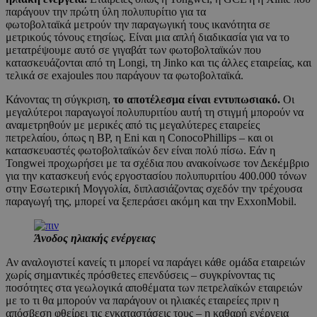
παράγουν την πρώτη ύλη πολυπυρίτιο για τα
φωτοβολταϊκά μετρούν την παραγωγική τους ικανότητα σε
μετρικούς τόνους ετησίως. Είναι μια απλή διαδικασία για να το
μετατρέψουμε αυτό σε γιγαβάτ των φωτοβολταϊκών που
κατασκευάζονται από τη Longi, τη Jinko και τις άλλες εταιρείας, και
τελικά σε exajoules που παράγουν τα φωτοβολταϊκά.
Κάνοντας τη σύγκριση,
το αποτέλεσμα είναι εντυπωσιακό.
Οι
μεγαλύτεροι παραγωγοί πολυπυριτίου αυτή τη στιγμή μπορούν να
αναμετρηθούν με μερικές από τις μεγαλύτερες εταιρείες
πετρελαίου, όπως η BP, η Eni και η ConocoPhillips – και οι
κατασκευαστές φωτοβολταϊκών δεν είναι πολύ πίσω. Εάν η
Tongwei προχωρήσει με τα σχέδια που ανακοίνωσε τον Δεκέμβριο
για την κατασκευή ενός εργοστασίου πολυπυριτίου 400.000 τόνων
στην Εσωτερική Μογγολία, διπλασιάζοντας σχεδόν την τρέχουσα
παραγωγή της, μπορεί να ξεπεράσει ακόμη και την ExxonMobil.
Άνοδος ηλιακής ενέργειας
Αν αναλογιστεί κανείς τι μπορεί να παράγει κάθε ομάδα εταιρειών
χωρίς σημαντικές πρόσθετες επενδύσεις – συγκρίνοντας τις
ποσότητες στα γεωλογικά αποθέματα των πετρελαϊκών εταιρειών
με το τι θα μπορούν να παράγουν οι ηλιακές εταιρείες πριν η
απόσβεση φθείρει τις εγκαταστάσεις τους – η καθαρή ενέργεια