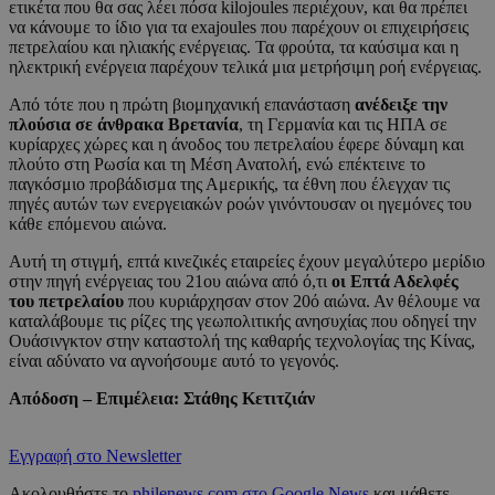
ετικέτα που θα σας λέει πόσα kilojoules περιέχουν, και θα πρέπει
να κάνουμε το ίδιο για τα exajoules που παρέχουν οι επιχειρήσεις
πετρελαίου και ηλιακής ενέργειας. Τα φρούτα, τα καύσιμα και η
ηλεκτρική ενέργεια παρέχουν τελικά μια μετρήσιμη ροή ενέργειας.
Από τότε που η πρώτη βιομηχανική επανάσταση
ανέδειξε την
πλούσια σε άνθρακα Βρετανία
, τη Γερμανία και τις ΗΠΑ σε
κυρίαρχες χώρες και η άνοδος του πετρελαίου έφερε δύναμη και
πλούτο στη Ρωσία και τη Μέση Ανατολή, ενώ επέκτεινε το
παγκόσμιο προβάδισμα της Αμερικής, τα έθνη που έλεγχαν τις
πηγές αυτών των ενεργειακών ροών γινόντουσαν οι ηγεμόνες του
κάθε επόμενου αιώνα.
Αυτή τη στιγμή, επτά κινεζικές εταιρείες έχουν μεγαλύτερο μερίδιο
στην πηγή ενέργειας του 21ου αιώνα από ό,τι
οι Επτά Αδελφές
του πετρελαίου
που κυριάρχησαν στον 20ό αιώνα. Αν θέλουμε να
καταλάβουμε τις ρίζες της γεωπολιτικής ανησυχίας που οδηγεί την
Ουάσινγκτον στην καταστολή της καθαρής τεχνολογίας της Κίνας,
είναι αδύνατο να αγνοήσουμε αυτό το γεγονός.
Απόδοση – Επιμέλεια: Στάθης Κετιτζιάν
Εγγραφή στο Newsletter
Ακολουθήστε το
philenews.com στο Google News
και μάθετε